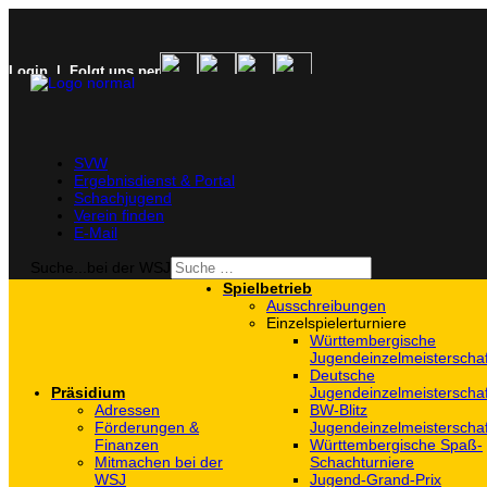
Login
| Folgt uns per
SVW
Ergebnisdienst & Portal
Schachjugend
Verein finden
E-Mail
Suche...bei der WSJ
Spielbetrieb
Ausschreibungen
Einzelspielerturniere
Württembergische
Jugendeinzelmeisterscha
Deutsche
Präsidium
Jugendeinzelmeisterscha
Adressen
BW-Blitz
Förderungen &
Jugendeinzelmeisterscha
Finanzen
Württembergische Spaß-
Mitmachen bei der
Schachturniere
WSJ
Jugend-Grand-Prix