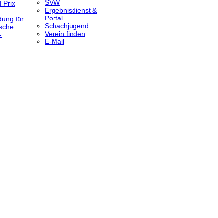
SVW
 Prix
Ergebnisdienst &
Portal
dung für
Schachjugend
sche
Verein finden
-
E-Mail