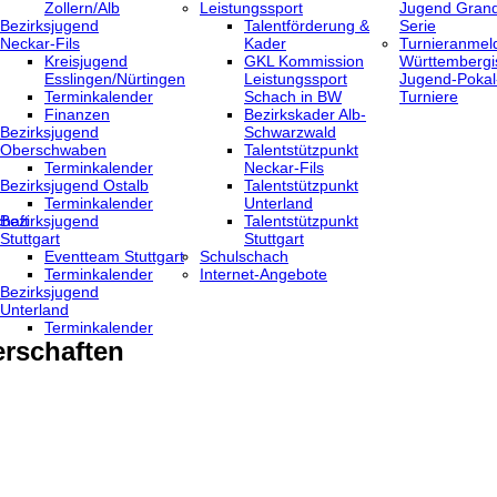
Zollern/Alb
Leistungssport
Jugend Grand
Bezirksjugend
Talentförderung &
Serie
Neckar-Fils
Kader
Turnieranmel
Kreisjugend
GKL Kommission
Württembergi
‎Esslingen/Nürtingen
Leistungssport
Jugend-Pokal
Terminkalender
Schach in BW
Turniere
Finanzen
Bezirkskader Alb-
Bezirksjugend
Schwarzwald
Oberschwaben
Talentstützpunkt
Terminkalender
Neckar-Fils
Bezirksjugend Ostalb
Talentstützpunkt
Terminkalender
Unterland
haft
Bezirksjugend
Talentstützpunkt
Stuttgart
Stuttgart
‎Eventteam Stuttgart
Schulschach
Terminkalender
Internet-Angebote
Bezirksjugend
Unterland
Terminkalender
rschaften