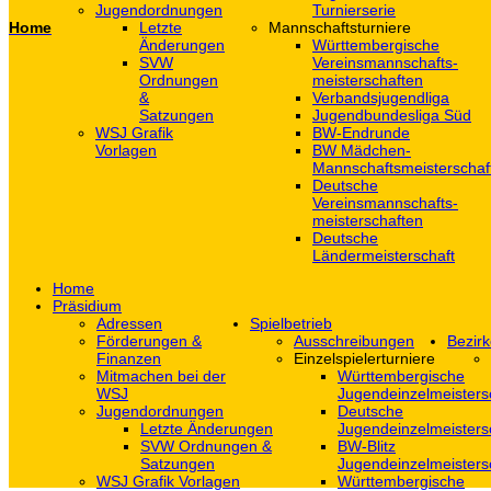
Jugendordnungen
Turnierserie
Home
Letzte
Mannschaftsturniere
Änderungen
Württembergische
SVW
Vereinsmannschafts-
Ordnungen
meisterschaften
&
Verbandsjugendliga
Satzungen
Jugendbundesliga Süd
WSJ Grafik
BW-Endrunde
Vorlagen
BW Mädchen-
Mannschaftsmeisterschaf
Deutsche
Vereinsmannschafts-
meisterschaften
Deutsche
Ländermeisterschaft
Home
Präsidium
Adressen
Spielbetrieb
Förderungen &
Ausschreibungen
Bezirk
Finanzen
Einzelspielerturniere
Mitmachen bei der
Württembergische
WSJ
Jugendeinzelmeisters
Jugendordnungen
Deutsche
Letzte Änderungen
Jugendeinzelmeisters
SVW Ordnungen &
BW-Blitz
Satzungen
Jugendeinzelmeisters
WSJ Grafik Vorlagen
Württembergische