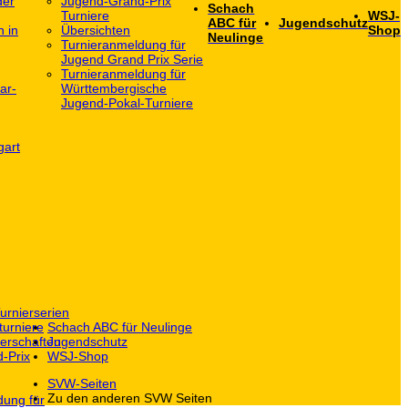
der
Jugend-Grand-Prix
Schach
Turniere
WSJ-
ABC für
Jugendschutz
h in
Übersichten
Shop
Neulinge
Turnieranmeldung für
Jugend Grand Prix Serie
Turnieranmeldung für
ar-
Württembergische
Jugend-Pokal-Turniere
gart
urnierserien
turniere
Schach ABC für Neulinge
erschaften
Jugendschutz
-Prix
WSJ-Shop
SVW-Seiten
Zu den anderen SVW Seiten
dung für