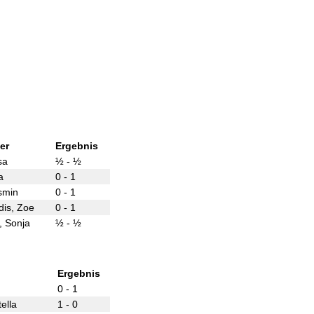
er
Ergebnis
sa
½ - ½
a
0 - 1
smin
0 - 1
idis, Zoe
0 - 1
 Sonja
½ - ½
Ergebnis
0 - 1
ella
1 - 0