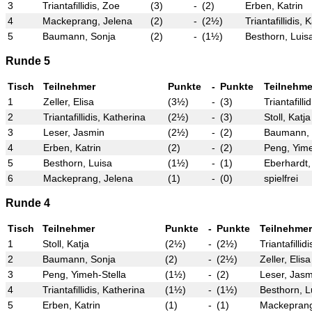
3
Triantafillidis, Zoe
(3)
-
(2)
Erben, Katrin
4
Mackeprang, Jelena
(2)
-
(2½)
Triantafillidis,
5
Baumann, Sonja
(2)
-
(1½)
Besthorn, Luis
Runde 5
Tisch
Teilnehmer
Punkte
-
Punkte
Teilnehme
1
Zeller, Elisa
(3½)
-
(3)
Triantafilli
2
Triantafillidis, Katherina
(2½)
-
(3)
Stoll, Katja
3
Leser, Jasmin
(2½)
-
(2)
Baumann, 
4
Erben, Katrin
(2)
-
(2)
Peng, Yime
5
Besthorn, Luisa
(1½)
-
(1)
Eberhardt,
6
Mackeprang, Jelena
(1)
-
(0)
spielfrei
Runde 4
Tisch
Teilnehmer
Punkte
-
Punkte
Teilnehmer
1
Stoll, Katja
(2½)
-
(2½)
Triantafillid
2
Baumann, Sonja
(2)
-
(2½)
Zeller, Elisa
3
Peng, Yimeh-Stella
(1½)
-
(2)
Leser, Jasm
4
Triantafillidis, Katherina
(1½)
-
(1½)
Besthorn, L
5
Erben, Katrin
(1)
-
(1)
Mackeprang