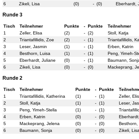
6
Zikeli, Lisa
(0)
-
(0)
Eberhardt, 
Runde 3
Tisch
Teilnehmer
Punkte
-
Punkte
Teilnehmer
1
Zeller, Elisa
(2)
-
(2)
Stoll, Katja
2
Triantafillidis, Zoe
(2)
-
(1)
Triantafillidis, 
3
Leser, Jasmin
(1)
-
(1)
Erben, Katrin
4
Besthorn, Luisa
(1)
-
(1)
Peng, Yimeh-Ste
5
Eberhardt, Juliane
(0)
-
(1)
Baumann, Sonj
6
Zikeli, Lisa
(0)
-
(0)
Mackeprang, Je
Runde 2
Tisch
Teilnehmer
Punkte
-
Punkte
Teilnehm
1
Triantafillidis, Katherina
(1)
-
(1)
Zeller, Eli
2
Stoll, Katja
(1)
-
(1)
Leser, Ja
3
Peng, Yimeh-Stella
(1)
-
(1)
Triantafill
4
Erben, Katrin
(0)
-
(0)
Eberhardt,
5
Mackeprang, Jelena
(0)
-
(0)
Besthorn,
6
Baumann, Sonja
(0)
-
(0)
Zikeli, Lis