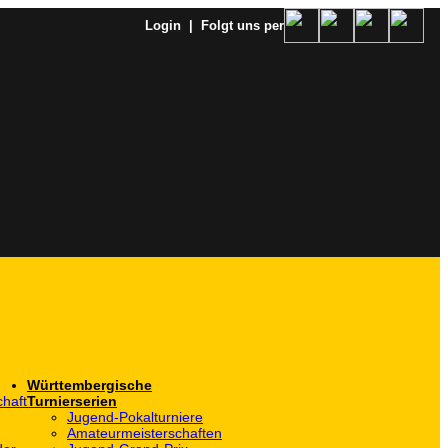
Login
| Folgt uns per
Württembergische
haft
Turnierserien
Jugend-Pokalturniere
Amateurmeisterschaften