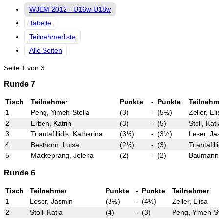
WJEM 2012 - U16w-U18w
Tabelle
Teilnehmerliste
Alle Seiten
Seite 1 von 3
Runde 7
Tisch
Teilnehmer
Punkte
-
Punkte
Teilnehm
1
Peng, Yimeh-Stella
(3)
-
(5½)
Zeller, Eli
2
Erben, Katrin
(3)
-
(5)
Stoll, Katj
3
Triantafillidis, Katherina
(3½)
-
(3½)
Leser, Ja
4
Besthorn, Luisa
(2½)
-
(3)
Triantafill
5
Mackeprang, Jelena
(2)
-
(2)
Baumann,
Runde 6
Tisch
Teilnehmer
Punkte
-
Punkte
Teilnehmer
1
Leser, Jasmin
(3½)
-
(4½)
Zeller, Elisa
2
Stoll, Katja
(4)
-
(3)
Peng, Yimeh-St