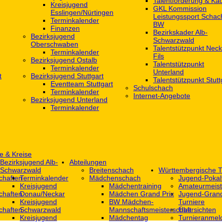
Talentförderung & Ka
Kreisjugend
GKL Kommission
‎Esslingen/Nürtingen
Leistungssport Schac
Terminkalender
BW
Finanzen
Bezirkskader Alb-
Bezirksjugend
Schwarzwald
Oberschwaben
Talentstützpunkt Neck
Terminkalender
Fils
Bezirksjugend Ostalb
Talentstützpunkt
Terminkalender
Unterland
t
Bezirksjugend Stuttgart
Talentstützpunkt Stutt
‎Eventteam Stuttgart
Schulschach
Terminkalender
Internet-Angebote
Bezirksjugend Unterland
Terminkalender
e & Kreise
Bezirksjugend Alb-
Abteilungen
Schwarzwald
Breitenschach
Württembergische T
chaften
Terminkalender
Mädchenschach
Jugend-Pokal
Kreisjugend
Mädchentraining
Amateurmeist
chaften
Donau/Neckar
Mädchen Grand Prix
Jugend-Grand
Kreisjugend
BW Mädchen-
Turniere
chaften
Schwarzwald
Mannschaftsmeisterschaft
Übersichten
Kreisjugend
Mädchentag
Turnieranmel