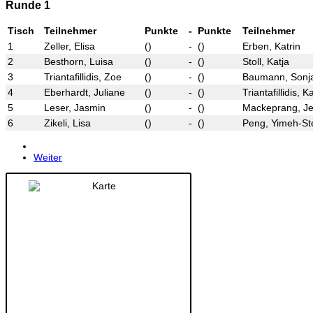
Runde 1
Tisch
Teilnehmer
Punkte
-
Punkte
Teilnehmer
1
Zeller, Elisa
()
-
()
Erben, Katrin
2
Besthorn, Luisa
()
-
()
Stoll, Katja
3
Triantafillidis, Zoe
()
-
()
Baumann, Sonj
4
Eberhardt, Juliane
()
-
()
Triantafillidis, 
5
Leser, Jasmin
()
-
()
Mackeprang, Je
6
Zikeli, Lisa
()
-
()
Peng, Yimeh-Ste
Weiter