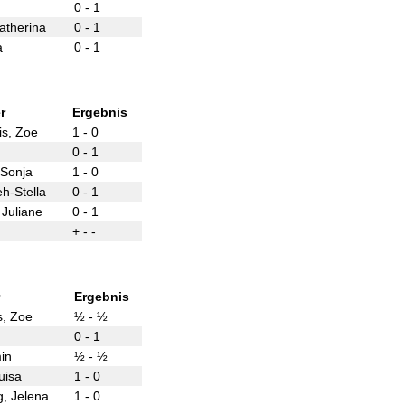
0 - 1
 Katherina
0 - 1
a
0 - 1
r
Ergebnis
dis, Zoe
1 - 0
0 - 1
Sonja
1 - 0
h-Stella
0 - 1
 Juliane
0 - 1
+ - -
Ergebnis
is, Zoe
½ - ½
0 - 1
in
½ - ½
uisa
1 - 0
, Jelena
1 - 0