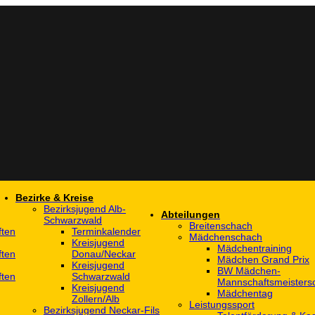
Bezirke & Kreise
Bezirksjugend Alb-
Abteilungen
Schwarzwald
Breitenschach
ften
Terminkalender
Mädchenschach
Kreisjugend
Mädchentraining
ften
Donau/Neckar
Mädchen Grand Prix
Kreisjugend
BW Mädchen-
ften
Schwarzwald
Mannschaftsmeistersc
Kreisjugend
Mädchentag
Zollern/Alb
Leistungssport
Bezirksjugend Neckar-Fils