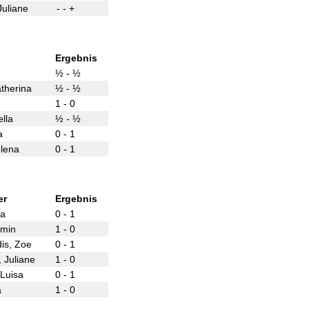
Juliane
- - +
Ergebnis
½ - ½
Katherina
½ - ½
1 - 0
lla
½ - ½
a
0 - 1
lena
0 - 1
er
Ergebnis
sa
0 - 1
smin
1 - 0
idis, Zoe
0 - 1
 Juliane
1 - 0
 Luisa
0 - 1
a
1 - 0