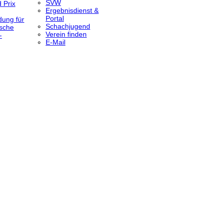
SVW
 Prix
Ergebnisdienst &
Portal
dung für
Schachjugend
sche
Verein finden
-
E-Mail