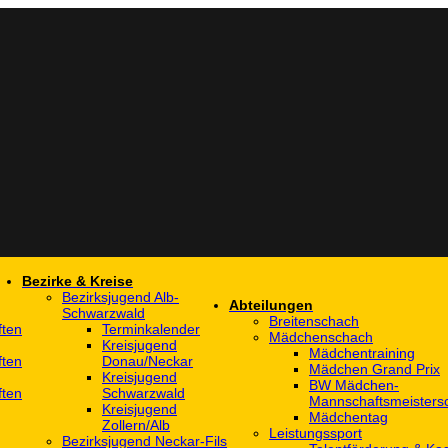
Bezirke & Kreise
Bezirksjugend Alb-
Abteilungen
Schwarzwald
Breitenschach
ften
Terminkalender
Mädchenschach
Kreisjugend
Mädchentraining
ften
Donau/Neckar
Mädchen Grand Prix
Kreisjugend
BW Mädchen-
ften
Schwarzwald
Mannschaftsmeistersc
Kreisjugend
Mädchentag
Zollern/Alb
Leistungssport
Bezirksjugend Neckar-Fils