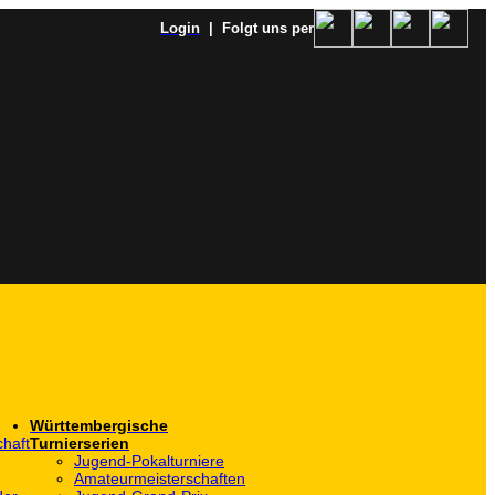
Login
| Folgt uns per
Württembergische
haft
Turnierserien
Jugend-Pokalturniere
Amateurmeisterschaften