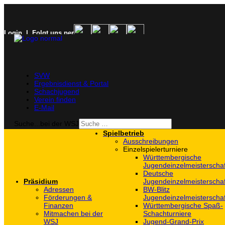
Login
| Folgt uns per
SVW
Ergebnisdienst & Portal
Schachjugend
Verein finden
E-Mail
Suche...bei der WSJ
Spielbetrieb
Ausschreibungen
Einzelspielerturniere
Württembergische
Jugendeinzelmeisterscha
Deutsche
Präsidium
Jugendeinzelmeisterscha
Adressen
BW-Blitz
Förderungen &
Jugendeinzelmeisterscha
Finanzen
Württembergische Spaß-
Mitmachen bei der
Schachturniere
WSJ
Jugend-Grand-Prix