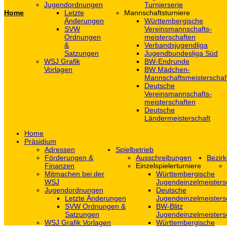
Jugendordnungen
Turnierserie
Home
Letzte
Mannschaftsturniere
Änderungen
Württembergische
SVW
Vereinsmannschafts-
Ordnungen
meisterschaften
&
Verbandsjugendliga
Satzungen
Jugendbundesliga Süd
WSJ Grafik
BW-Endrunde
Vorlagen
BW Mädchen-
Mannschaftsmeisterschaf
Deutsche
Vereinsmannschafts-
meisterschaften
Deutsche
Ländermeisterschaft
Home
Präsidium
Adressen
Spielbetrieb
Förderungen &
Ausschreibungen
Bezirk
Finanzen
Einzelspielerturniere
Mitmachen bei der
Württembergische
WSJ
Jugendeinzelmeisters
Jugendordnungen
Deutsche
Letzte Änderungen
Jugendeinzelmeisters
SVW Ordnungen &
BW-Blitz
Satzungen
Jugendeinzelmeisters
WSJ Grafik Vorlagen
Württembergische