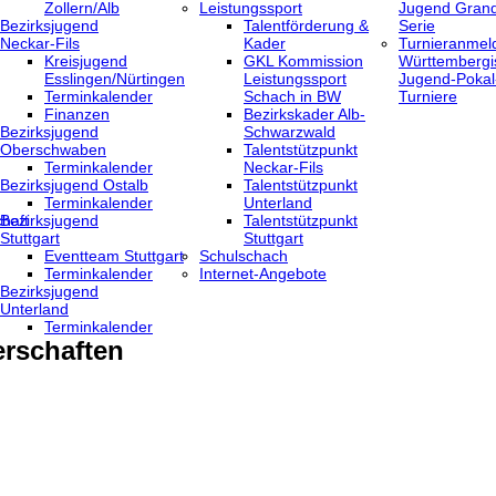
Zollern/Alb
Leistungssport
Jugend Grand
Bezirksjugend
Talentförderung &
Serie
Neckar-Fils
Kader
Turnieranmel
Kreisjugend
GKL Kommission
Württembergi
‎Esslingen/Nürtingen
Leistungssport
Jugend-Pokal
Terminkalender
Schach in BW
Turniere
Finanzen
Bezirkskader Alb-
Bezirksjugend
Schwarzwald
Oberschwaben
Talentstützpunkt
Terminkalender
Neckar-Fils
Bezirksjugend Ostalb
Talentstützpunkt
Terminkalender
Unterland
haft
Bezirksjugend
Talentstützpunkt
Stuttgart
Stuttgart
‎Eventteam Stuttgart
Schulschach
Terminkalender
Internet-Angebote
Bezirksjugend
Unterland
Terminkalender
rschaften