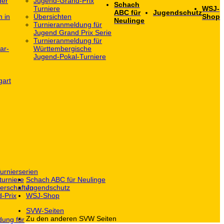
der
Jugend-Grand-Prix
Schach
Turniere
WSJ-
ABC für
Jugendschutz
h in
Übersichten
Shop
Neulinge
Turnieranmeldung für
Jugend Grand Prix Serie
Turnieranmeldung für
ar-
Württembergische
Jugend-Pokal-Turniere
gart
urnierserien
turniere
Schach ABC für Neulinge
erschaften
Jugendschutz
-Prix
WSJ-Shop
SVW-Seiten
Zu den anderen SVW Seiten
dung für