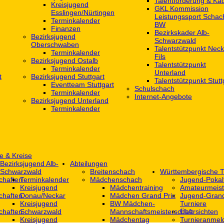
Talentförderung & Ka
Kreisjugend
GKL Kommission
‎Esslingen/Nürtingen
Leistungssport Schac
Terminkalender
BW
Finanzen
Bezirkskader Alb-
Bezirksjugend
Schwarzwald
Oberschwaben
Talentstützpunkt Neck
Terminkalender
Fils
Bezirksjugend Ostalb
Talentstützpunkt
Terminkalender
Unterland
t
Bezirksjugend Stuttgart
Talentstützpunkt Stutt
‎Eventteam Stuttgart
Schulschach
Terminkalender
Internet-Angebote
Bezirksjugend Unterland
Terminkalender
e & Kreise
Bezirksjugend Alb-
Abteilungen
Schwarzwald
Breitenschach
Württembergische T
chaften
Terminkalender
Mädchenschach
Jugend-Pokal
Kreisjugend
Mädchentraining
Amateurmeist
chaften
Donau/Neckar
Mädchen Grand Prix
Jugend-Grand
Kreisjugend
BW Mädchen-
Turniere
chaften
Schwarzwald
Mannschaftsmeisterschaft
Übersichten
Kreisjugend
Mädchentag
Turnieranmel