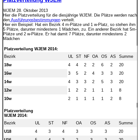
Platzverteilung WJEM
WJEM
28. Oktober 2013
Hier die Platzverteilung für die diesjährige WJEM. Die Plätze werden nach
den
Ausführungsbestimmungen
verteilt.
Hier ein Beispiel: Hat ein Bezirk 4 m-Plätze und 1 w-Platz, so stehen ihm
5 Plätze, darunter mindestens 1 Mädchen, zu. Ein anderer Bezirk hat 5m-
Plätze und 2 w-Plätze. Er hat damit 7 Plätze, darunter mindestens 2
Mädchen
Platzverteilung WJEM 2014:
Bezirk
UL
ST
NF
OA
OS
AS
Summe
18w
4
4
2
2
6
2
20
16w
3
5
2
4
3
3
20
14w
4
3
3
2
5
3
20
12w
1
2
2
1
1
1
8
10w
2
1
1
1
1
2
8
Platzverteilung
WJEM 2014:
Bezirk
UL
ST
NF
OA
OS
AS
Summe
U18
4
3
4
3
3
3
20
U16
5
4
3
2
3
3
20