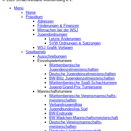
Menü
Home
Präsidium
Adressen
Förderungen & Finanzen
Mitmachen bei der WSJ
Jugendordnungen
Letzte Änderungen
SVW Ordnungen & Satzungen
WSJ Grafik Vorlagen
Spielbetrieb
Ausschreibungen
Einzelspielerturniere
Württembergische
Jugendeinzelmeisterschaften
Deutsche Jugendeinzelmeisterschaften
BW-Blitz Jugendeinzelmeisterschaften
Württembergische Spaß-Schachturniere
Jugend-Grand-Prix Turnierserie
Mannschaftsturniere
Württembergische Vereinsmannschafts-
meisterschaften
Verbandsjugendliga
Jugendbundesliga Süd
BW-Endrunde
BW Mädchen-Mannschaftsmeisterschaft
Deutsche Vereinsmannschafts-
meisterschaften
Deutsche Ländermeisterschaft