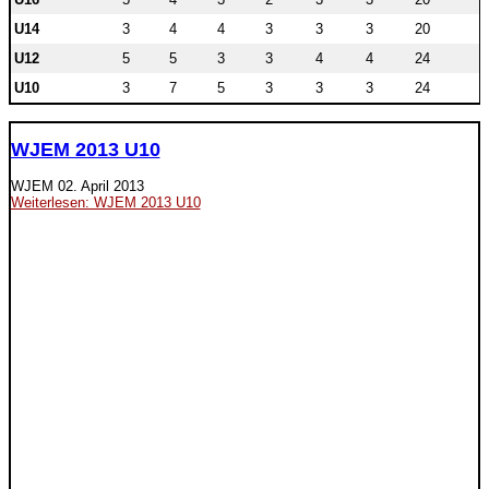
U14
3
4
4
3
3
3
20
U12
5
5
3
3
4
4
24
U10
3
7
5
3
3
3
24
WJEM 2013 U10
WJEM
02. April 2013
Weiterlesen: WJEM 2013 U10