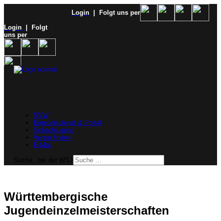
Login
| Folgt uns per
Login
| Folgt
uns per
SVW
Ergebnisdienst & Portal
Schachjugend
Verein finden
E-Mail
Suche...bei der WSJ
Württembergische
Jugendeinzelmeisterschaften