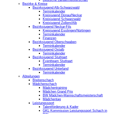
Bezirke & Kreise
Bezirksjugend Alb-Schwarzwald
Terminkalender
Kreisjugend Donau/Neckar
Kreisjugend Schwarzwald
Kreisjugend Zollern/Alb
Bezirksjugend Neckar-Fils
Kreisjugend ‎Esslingen/Nürtingen
Terminkalender
Finanzen
Bezirksjugend Oberschwaben
Terminkalender
Bezirksjugend Ostalb
Terminkalender
Bezirksjugend Stuttgart
‎Eventteam Stuttgart
Terminkalender
Bezirksjugend Unterland
Terminkalender
Abteilungen
Breitenschach
Mädchenschach
Mädchentraining
Mädchen Grand Prix
BW Mädchen-Mannschaftsmeisterschaft
Mädchentag
Leistungssport
Talentförderung & Kader
GKL Kommission Leistungssport Schach in