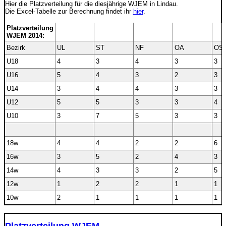
Hier die Platzverteilung für die diesjährige WJEM in Lindau.
Die Excel-Tabelle zur Berechnung findet ihr
hier
.
Platzverteilung
WJEM 2014:
Bezirk
UL
ST
NF
OA
OS
U18
4
3
4
3
3
U16
5
4
3
2
3
U14
3
4
4
3
3
U12
5
5
3
3
4
U10
3
7
5
3
3
18w
4
4
2
2
6
16w
3
5
2
4
3
14w
4
3
3
2
5
12w
1
2
2
1
1
10w
2
1
1
1
1