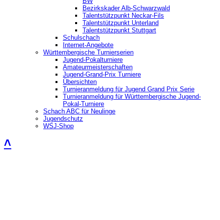
BW
Bezirkskader Alb-Schwarzwald
Talentstützpunkt Neckar-Fils
Talentstützpunkt Unterland
Talentstützpunkt Stuttgart
Schulschach
Internet-Angebote
Württembergische Turnierserien
Jugend-Pokalturniere
Amateurmeisterschaften
Jugend-Grand-Prix Turniere
Übersichten
Turnieranmeldung für Jugend Grand Prix Serie
Turnieranmeldung für Württembergische Jugend-
Pokal-Turniere
Schach ABC für Neulinge
Jugendschutz
WSJ-Shop
˄