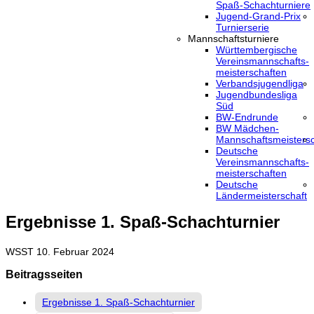
Spaß-Schachturniere
Jugend-Grand-Prix
Turnierserie
Mannschaftsturniere
Württembergische
Vereinsmannschafts-
meisterschaften
Verbandsjugendliga
Jugendbundesliga
Süd
BW-Endrunde
BW Mädchen-
Mannschaftsmeistersc
Deutsche
Vereinsmannschafts-
meisterschaften
Deutsche
Ländermeisterschaft
Ergebnisse 1. Spaß-Schachturnier
WSST
10. Februar 2024
Beitragsseiten
Ergebnisse 1. Spaß-Schachturnier