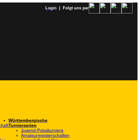
Login
| Folgt uns per
Württembergische
haft
Turnierserien
Jugend-Pokalturniere
Amateurmeisterschaften