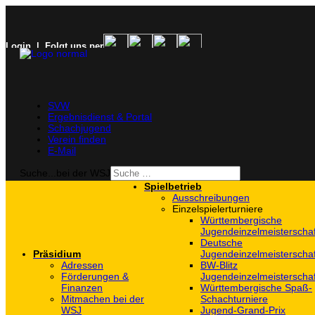
Login
| Folgt uns per
SVW
Ergebnisdienst & Portal
Schachjugend
Verein finden
E-Mail
Suche...bei der WSJ
Spielbetrieb
Ausschreibungen
Einzelspielerturniere
Württembergische
Jugendeinzelmeisterscha
Deutsche
Präsidium
Jugendeinzelmeisterscha
Adressen
BW-Blitz
Förderungen &
Jugendeinzelmeisterscha
Finanzen
Württembergische Spaß-
Mitmachen bei der
Schachturniere
WSJ
Jugend-Grand-Prix