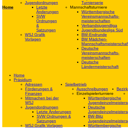
Jugendordnungen
Turnierserie
Home
Letzte
Mannschaftsturniere
Änderungen
Württembergische
SVW
Vereinsmannschafts-
Ordnungen
meisterschaften
&
Verbandsjugendliga
Satzungen
Jugendbundesliga Süd
WSJ Grafik
BW-Endrunde
Vorlagen
BW Mädchen-
Mannschaftsmeisterschaf
Deutsche
Vereinsmannschafts-
meisterschaften
Deutsche
Ländermeisterschaft
Home
Präsidium
Adressen
Spielbetrieb
Förderungen &
Ausschreibungen
Bezirk
Finanzen
Einzelspielerturniere
Mitmachen bei der
Württembergische
WSJ
Jugendeinzelmeisters
Jugendordnungen
Deutsche
Letzte Änderungen
Jugendeinzelmeisters
SVW Ordnungen &
BW-Blitz
Satzungen
Jugendeinzelmeisters
WSJ Grafik Vorlagen
Württembergische