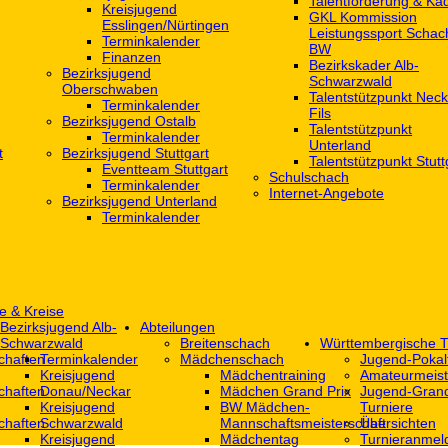
Talentförderung & Ka
Kreisjugend
GKL Kommission
‎Esslingen/Nürtingen
Leistungssport Schac
Terminkalender
BW
Finanzen
Bezirkskader Alb-
Bezirksjugend
Schwarzwald
Oberschwaben
Talentstützpunkt Neck
Terminkalender
Fils
Bezirksjugend Ostalb
Talentstützpunkt
Terminkalender
Unterland
t
Bezirksjugend Stuttgart
Talentstützpunkt Stutt
‎Eventteam Stuttgart
Schulschach
Terminkalender
Internet-Angebote
Bezirksjugend Unterland
Terminkalender
e & Kreise
Bezirksjugend Alb-
Abteilungen
Schwarzwald
Breitenschach
Württembergische T
chaften
Terminkalender
Mädchenschach
Jugend-Pokal
Kreisjugend
Mädchentraining
Amateurmeist
chaften
Donau/Neckar
Mädchen Grand Prix
Jugend-Grand
Kreisjugend
BW Mädchen-
Turniere
chaften
Schwarzwald
Mannschaftsmeisterschaft
Übersichten
Kreisjugend
Mädchentag
Turnieranmel