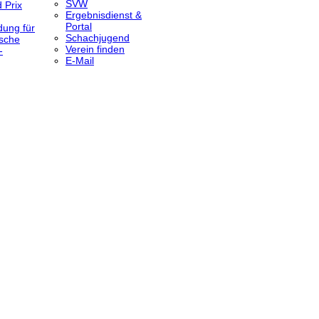
SVW
 Prix
Ergebnisdienst &
Portal
dung für
Schachjugend
sche
Verein finden
-
E-Mail