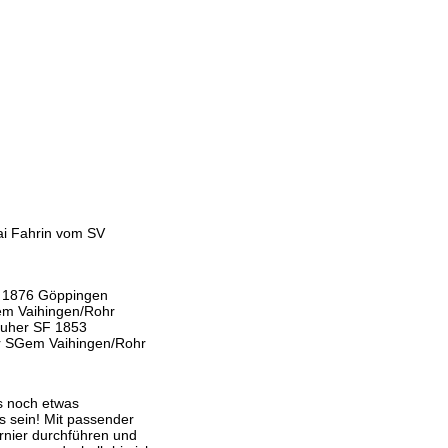
ai Fahrin vom SV
 1876 Göppingen
em Vaihingen/Rohr
sruher SF 1853
er SGem Vaihingen/Rohr
s noch etwas
 sein! Mit passender
urnier durchführen und