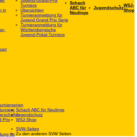
der
Jugend-Grand-Prix
Schach
Turniere
WSJ-
ABC für
Jugendschutz
h in
Übersichten
Shop
Neulinge
Turnieranmeldung für
Jugend Grand Prix Serie
Turnieranmeldung für
ar-
Württembergische
Jugend-Pokal-Turniere
gart
urnierserien
turniere
Schach ABC für Neulinge
erschaften
Jugendschutz
-Prix
WSJ-Shop
SVW-Seiten
Zu den anderen SVW Seiten
dung für