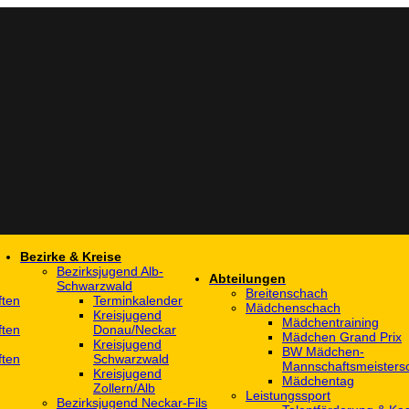
Bezirke & Kreise
Bezirksjugend Alb-
Abteilungen
Schwarzwald
Breitenschach
ften
Terminkalender
Mädchenschach
Kreisjugend
Mädchentraining
ften
Donau/Neckar
Mädchen Grand Prix
Kreisjugend
BW Mädchen-
ften
Schwarzwald
Mannschaftsmeistersc
Kreisjugend
Mädchentag
Zollern/Alb
Leistungssport
Bezirksjugend Neckar-Fils