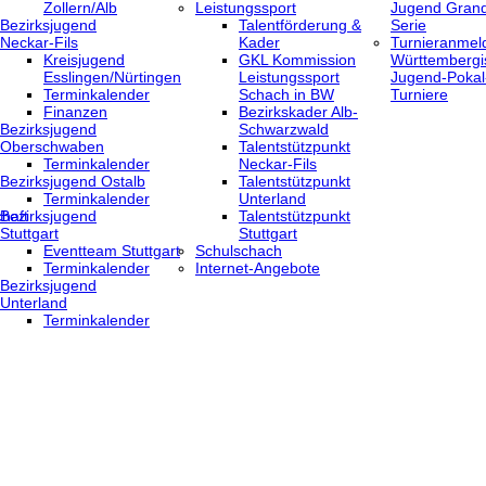
Zollern/Alb
Leistungssport
Jugend Grand
Bezirksjugend
Talentförderung &
Serie
Neckar-Fils
Kader
Turnieranmel
Kreisjugend
GKL Kommission
Württembergi
‎Esslingen/Nürtingen
Leistungssport
Jugend-Pokal
Terminkalender
Schach in BW
Turniere
Finanzen
Bezirkskader Alb-
Bezirksjugend
Schwarzwald
Oberschwaben
Talentstützpunkt
Terminkalender
Neckar-Fils
Bezirksjugend Ostalb
Talentstützpunkt
Terminkalender
Unterland
haft
Bezirksjugend
Talentstützpunkt
Stuttgart
Stuttgart
‎Eventteam Stuttgart
Schulschach
Terminkalender
Internet-Angebote
Bezirksjugend
Unterland
Terminkalender