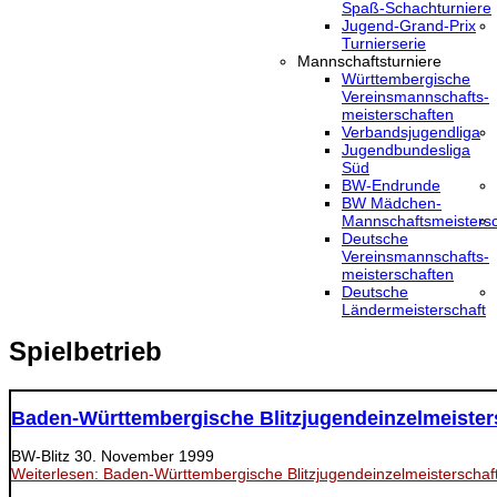
Spaß-Schachturniere
Jugend-Grand-Prix
Turnierserie
Mannschaftsturniere
Württembergische
Vereinsmannschafts-
meisterschaften
Verbandsjugendliga
Jugendbundesliga
Süd
BW-Endrunde
BW Mädchen-
Mannschaftsmeistersc
Deutsche
Vereinsmannschafts-
meisterschaften
Deutsche
Ländermeisterschaft
Spielbetrieb
Baden-Württembergische Blitzjugendeinzelmeister
BW-Blitz
30. November 1999
Weiterlesen: Baden-Württembergische Blitzjugendeinzelmeisterschaf