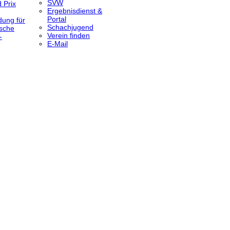
SVW
 Prix
Ergebnisdienst &
Portal
dung für
Schachjugend
sche
Verein finden
-
E-Mail