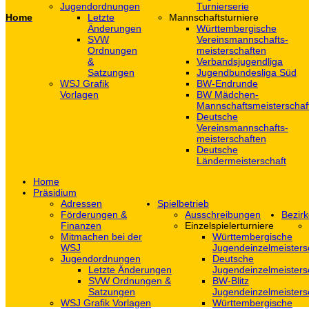
Jugendordnungen
Turnierserie
Home
Letzte
Mannschaftsturniere
Änderungen
Württembergische
SVW
Vereinsmannschafts-
Ordnungen
meisterschaften
&
Verbandsjugendliga
Satzungen
Jugendbundesliga Süd
WSJ Grafik
BW-Endrunde
Vorlagen
BW Mädchen-
Mannschaftsmeisterschaf
Deutsche
Vereinsmannschafts-
meisterschaften
Deutsche
Ländermeisterschaft
Home
Präsidium
Adressen
Spielbetrieb
Förderungen &
Ausschreibungen
Bezirk
Finanzen
Einzelspielerturniere
Mitmachen bei der
Württembergische
WSJ
Jugendeinzelmeisters
Jugendordnungen
Deutsche
Letzte Änderungen
Jugendeinzelmeisters
SVW Ordnungen &
BW-Blitz
Satzungen
Jugendeinzelmeisters
WSJ Grafik Vorlagen
Württembergische