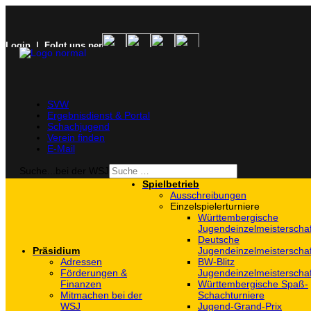
Login
| Folgt uns per
SVW
Ergebnisdienst & Portal
Schachjugend
Verein finden
E-Mail
Suche...bei der WSJ
Spielbetrieb
Ausschreibungen
Einzelspielerturniere
Württembergische
Jugendeinzelmeisterscha
Deutsche
Präsidium
Jugendeinzelmeisterscha
Adressen
BW-Blitz
Förderungen &
Jugendeinzelmeisterscha
Finanzen
Württembergische Spaß-
Mitmachen bei der
Schachturniere
WSJ
Jugend-Grand-Prix