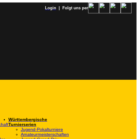
Login
| Folgt uns per
Württembergische
haft
Turnierserien
Jugend-Pokalturniere
Amateurmeisterschaften