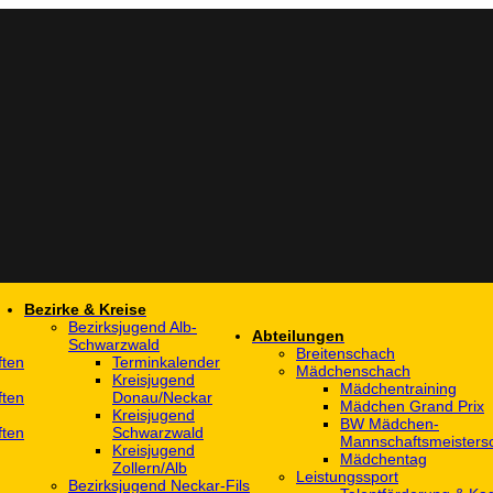
Bezirke & Kreise
Bezirksjugend Alb-
Abteilungen
Schwarzwald
Breitenschach
ften
Terminkalender
Mädchenschach
Kreisjugend
Mädchentraining
ften
Donau/Neckar
Mädchen Grand Prix
Kreisjugend
BW Mädchen-
ften
Schwarzwald
Mannschaftsmeistersc
Kreisjugend
Mädchentag
Zollern/Alb
Leistungssport
Bezirksjugend Neckar-Fils