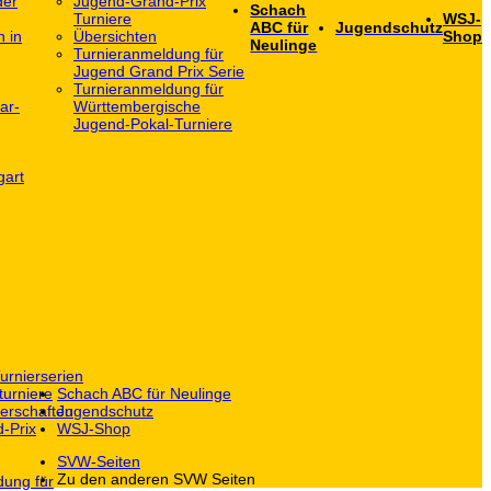
der
Jugend-Grand-Prix
Schach
Turniere
WSJ-
ABC für
Jugendschutz
h in
Übersichten
Shop
Neulinge
Turnieranmeldung für
Jugend Grand Prix Serie
Turnieranmeldung für
ar-
Württembergische
Jugend-Pokal-Turniere
gart
urnierserien
turniere
Schach ABC für Neulinge
erschaften
Jugendschutz
-Prix
WSJ-Shop
SVW-Seiten
Zu den anderen SVW Seiten
dung für