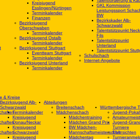
Talentförderung & Ka
Kreisjugend
GKL Kommission
‎Esslingen/Nürtingen
Leistungssport Schac
Terminkalender
BW
Finanzen
Bezirkskader Alb-
Bezirksjugend
Schwarzwald
Oberschwaben
Talentstützpunkt Neck
Terminkalender
Fils
Bezirksjugend Ostalb
Talentstützpunkt
Terminkalender
Unterland
t
Bezirksjugend Stuttgart
Talentstützpunkt Stutt
‎Eventteam Stuttgart
Schulschach
Terminkalender
Internet-Angebote
Bezirksjugend Unterland
Terminkalender
e & Kreise
Bezirksjugend Alb-
Abteilungen
Schwarzwald
Breitenschach
Württembergische T
chaften
Terminkalender
Mädchenschach
Jugend-Pokal
Kreisjugend
Mädchentraining
Amateurmeist
chaften
Donau/Neckar
Mädchen Grand Prix
Jugend-Grand
Kreisjugend
BW Mädchen-
Turniere
chaften
Schwarzwald
Mannschaftsmeisterschaft
Übersichten
Kreisjugend
Mädchentag
Turnieranmel