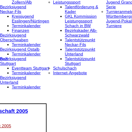
Zollern/Alb
Leistungssport
Jugend Grand
Bezirksjugend
Talentförderung &
Serie
Neckar-Fils
Kader
Turnieranmel
Kreisjugend
GKL Kommission
Württembergi
‎Esslingen/Nürtingen
Leistungssport
Jugend-Pokal
Terminkalender
Schach in BW
Turniere
Finanzen
Bezirkskader Alb-
Bezirksjugend
Schwarzwald
Oberschwaben
Talentstützpunkt
Terminkalender
Neckar-Fils
Bezirksjugend Ostalb
Talentstützpunkt
Terminkalender
Unterland
haft
Bezirksjugend
Talentstützpunkt
Stuttgart
Stuttgart
‎Eventteam Stuttgart
Schulschach
Terminkalender
Internet-Angebote
Bezirksjugend
Unterland
Terminkalender
schaft 2005
t 2005