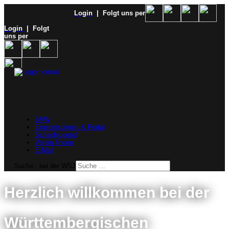
Login
| Folgt uns per
Login
| Folgt
uns per
SVW
Ergebnisdienst & Portal
Schachjugend
Verein finden
E-Mail
Suche...bei der WSJ
Herzlich willkommen bei der
Württembergischen