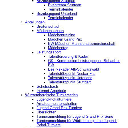
Bezirksjugend Stuttgart
‎Eventteam Stuttgart
Terminkalender
Bezirksjugend Unterland
Terminkalender
Abteilungen
Breitenschach
Mädchenschach
Mädchentraining
Mädchen Grand Prix
BW Mädchen-Mannschaftsmeisterschaft
Mädchentag
Leistungssport
Talentförderung & Kader
GKL Kommission Leistungssport Schach in
BW
Bezirkskader Alb-Schwarzwald
Talentstützpunkt Neckar-Fils
Talentstützpunkt Unterland
Talentstützpunkt Stuttgart
Schulschach
Internet-Angebote
Württembergische Turnierserien
Jugend-Pokalturniere
Amateurmeisterschaften
Jugend-Grand-Prix Turniere
Übersichten
Turnieranmeldung für Jugend Grand Prix Serie
Turnieranmeldung für Württembergische Jugend-
Pokal-Turniere