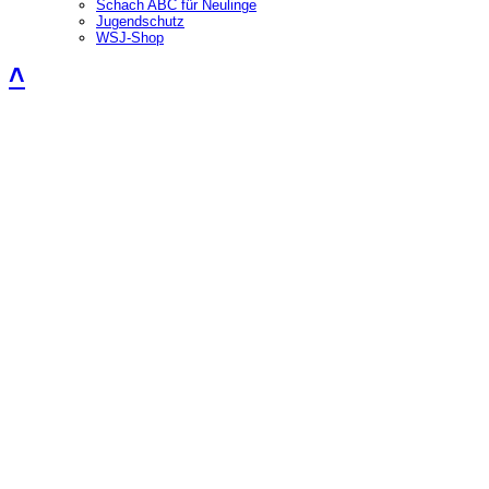
Schach ABC für Neulinge
Jugendschutz
WSJ-Shop
˄