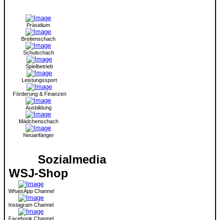
Präsidium
Breitenschach
Schulschach
Spielbetrieb
Leistungssport
Förderung & Finanzen
Ausbildung
Mädchenschach
Neuanfänger
Sozialmedia
WSJ-Shop
WhatsApp Channel
Instagram Channel
Facebook Channel