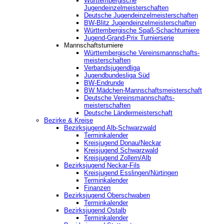
Württembergische
Jugendeinzelmeisterschaften
Deutsche Jugendeinzelmeisterschaften
BW-Blitz Jugendeinzelmeisterschaften
Württembergische Spaß-Schachturniere
Jugend-Grand-Prix Turnierserie
Mannschaftsturniere
Württembergische Vereinsmannschafts-
meisterschaften
Verbandsjugendliga
Jugendbundesliga Süd
BW-Endrunde
BW Mädchen-Mannschaftsmeisterschaft
Deutsche Vereinsmannschafts-
meisterschaften
Deutsche Ländermeisterschaft
Bezirke & Kreise
Bezirksjugend Alb-Schwarzwald
Terminkalender
Kreisjugend Donau/Neckar
Kreisjugend Schwarzwald
Kreisjugend Zollern/Alb
Bezirksjugend Neckar-Fils
Kreisjugend ‎Esslingen/Nürtingen
Terminkalender
Finanzen
Bezirksjugend Oberschwaben
Terminkalender
Bezirksjugend Ostalb
Terminkalender