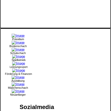
Präsidium
Breitenschach
Schulschach
Spielbetrieb
Leistungssport
Förderung & Finanzen
Ausbildung
Mädchenschach
Neuanfänger
Sozialmedia