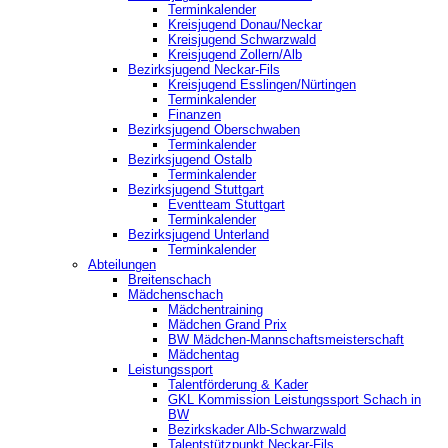
Terminkalender
Kreisjugend Donau/Neckar
Kreisjugend Schwarzwald
Kreisjugend Zollern/Alb
Bezirksjugend Neckar-Fils
Kreisjugend ‎Esslingen/Nürtingen
Terminkalender
Finanzen
Bezirksjugend Oberschwaben
Terminkalender
Bezirksjugend Ostalb
Terminkalender
Bezirksjugend Stuttgart
‎Eventteam Stuttgart
Terminkalender
Bezirksjugend Unterland
Terminkalender
Abteilungen
Breitenschach
Mädchenschach
Mädchentraining
Mädchen Grand Prix
BW Mädchen-Mannschaftsmeisterschaft
Mädchentag
Leistungssport
Talentförderung & Kader
GKL Kommission Leistungssport Schach in
BW
Bezirkskader Alb-Schwarzwald
Talentstützpunkt Neckar-Fils