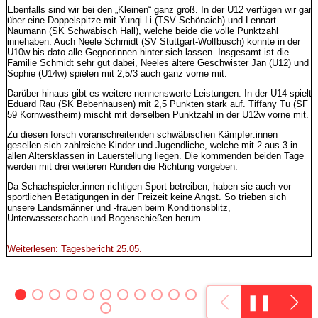
Ebenfalls sind wir bei den „Kleinen“ ganz groß. In der U12 verfügen wir gar
über eine Doppelspitze mit Yunqi Li (TSV Schönaich) und Lennart
Naumann (SK Schwäbisch Hall), welche beide die volle Punktzahl
innehaben. Auch Neele Schmidt (SV Stuttgart-Wolfbusch) konnte in der
U10w bis dato alle Gegnerinnen hinter sich lassen. Insgesamt ist die
Familie Schmidt sehr gut dabei, Neeles ältere Geschwister Jan (U12) und
Sophie (U14w) spielen mit 2,5/3 auch ganz vorne mit.
Darüber hinaus gibt es weitere nennenswerte Leistungen. In der U14 spielt
Eduard Rau (SK Bebenhausen) mit 2,5 Punkten stark auf. Tiffany Tu (SF
59 Kornwestheim) mischt mit derselben Punktzahl in der U12w vorne mit.
Zu diesen forsch voranschreitenden schwäbischen Kämpfer:innen
gesellen sich zahlreiche Kinder und Jugendliche, welche mit 2 aus 3 in
allen Altersklassen in Lauerstellung liegen. Die kommenden beiden Tage
werden mit drei weiteren Runden die Richtung vorgeben.
Da Schachspieler:innen richtigen Sport betreiben, haben sie auch vor
sportlichen Betätigungen in der Freizeit keine Angst. So trieben sich
unsere Landsmänner und -frauen beim Konditionsblitz,
Unterwasserschach und Bogenschießen herum.
Weiterlesen: Tagesbericht 25.05.
❚❚