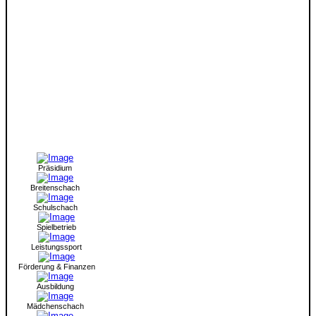
Präsidium
Breitenschach
Schulschach
Spielbetrieb
Leistungssport
Förderung & Finanzen
Ausbildung
Mädchenschach