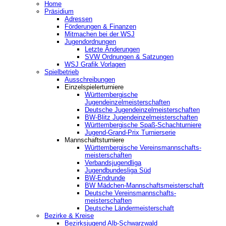
Home
Präsidium
Adressen
Förderungen & Finanzen
Mitmachen bei der WSJ
Jugendordnungen
Letzte Änderungen
SVW Ordnungen & Satzungen
WSJ Grafik Vorlagen
Spielbetrieb
Ausschreibungen
Einzelspielerturniere
Württembergische
Jugendeinzelmeisterschaften
Deutsche Jugendeinzelmeisterschaften
BW-Blitz Jugendeinzelmeisterschaften
Württembergische Spaß-Schachturniere
Jugend-Grand-Prix Turnierserie
Mannschaftsturniere
Württembergische Vereinsmannschafts-
meisterschaften
Verbandsjugendliga
Jugendbundesliga Süd
BW-Endrunde
BW Mädchen-Mannschaftsmeisterschaft
Deutsche Vereinsmannschafts-
meisterschaften
Deutsche Ländermeisterschaft
Bezirke & Kreise
Bezirksjugend Alb-Schwarzwald