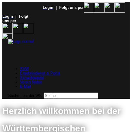
Login
| Folgt uns per
Login
| Folgt
uns per
SVW
Ergebnisdienst & Portal
Schachjugend
Verein finden
E-Mail
Suche...bei der WSJ
Herzlich willkommen bei der
Württembergischen