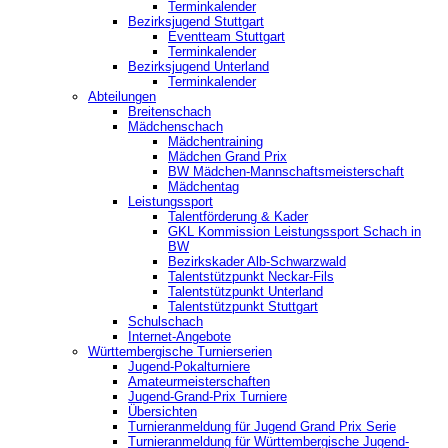
Terminkalender
Bezirksjugend Stuttgart
‎Eventteam Stuttgart
Terminkalender
Bezirksjugend Unterland
Terminkalender
Abteilungen
Breitenschach
Mädchenschach
Mädchentraining
Mädchen Grand Prix
BW Mädchen-Mannschaftsmeisterschaft
Mädchentag
Leistungssport
Talentförderung & Kader
GKL Kommission Leistungssport Schach in
BW
Bezirkskader Alb-Schwarzwald
Talentstützpunkt Neckar-Fils
Talentstützpunkt Unterland
Talentstützpunkt Stuttgart
Schulschach
Internet-Angebote
Württembergische Turnierserien
Jugend-Pokalturniere
Amateurmeisterschaften
Jugend-Grand-Prix Turniere
Übersichten
Turnieranmeldung für Jugend Grand Prix Serie
Turnieranmeldung für Württembergische Jugend-