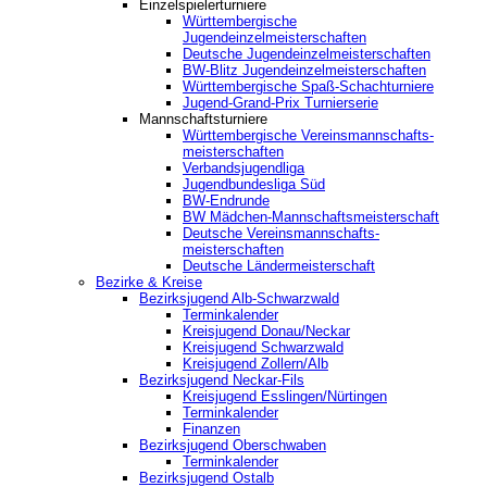
Einzelspielerturniere
Württembergische
Jugendeinzelmeisterschaften
Deutsche Jugendeinzelmeisterschaften
BW-Blitz Jugendeinzelmeisterschaften
Württembergische Spaß-Schachturniere
Jugend-Grand-Prix Turnierserie
Mannschaftsturniere
Württembergische Vereinsmannschafts-
meisterschaften
Verbandsjugendliga
Jugendbundesliga Süd
BW-Endrunde
BW Mädchen-Mannschaftsmeisterschaft
Deutsche Vereinsmannschafts-
meisterschaften
Deutsche Ländermeisterschaft
Bezirke & Kreise
Bezirksjugend Alb-Schwarzwald
Terminkalender
Kreisjugend Donau/Neckar
Kreisjugend Schwarzwald
Kreisjugend Zollern/Alb
Bezirksjugend Neckar-Fils
Kreisjugend ‎Esslingen/Nürtingen
Terminkalender
Finanzen
Bezirksjugend Oberschwaben
Terminkalender
Bezirksjugend Ostalb