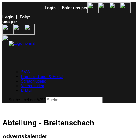
Login
| Folgt uns per
Login
| Folgt
uns per
SVW
Ergebnisdienst & Portal
Schachjugend
Verein finden
E-Mail
Suche...bei der WSJ
Abteilung - Breitenschach
Adventskalender