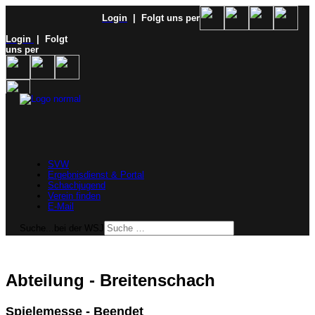
Login
| Folgt uns per
Login
| Folgt
uns per
SVW
Ergebnisdienst & Portal
Schachjugend
Verein finden
E-Mail
Suche...bei der WSJ
Abteilung - Breitenschach
Spielemesse - Beendet