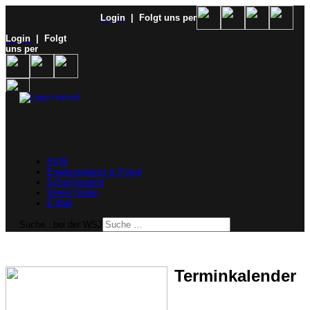
Login
| Folgt uns per
Login
| Folgt
uns per
SVW
Ergebnisdienst & Portal
Schachjugend
Verein finden
E-Mail
Suche...bei der WSJ
Terminkalender