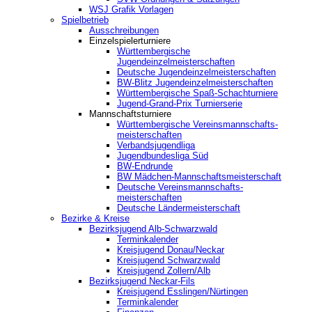
WSJ Grafik Vorlagen
Spielbetrieb
Ausschreibungen
Einzelspielerturniere
Württembergische
Jugendeinzelmeisterschaften
Deutsche Jugendeinzelmeisterschaften
BW-Blitz Jugendeinzelmeisterschaften
Württembergische Spaß-Schachturniere
Jugend-Grand-Prix Turnierserie
Mannschaftsturniere
Württembergische Vereinsmannschafts-
meisterschaften
Verbandsjugendliga
Jugendbundesliga Süd
BW-Endrunde
BW Mädchen-Mannschaftsmeisterschaft
Deutsche Vereinsmannschafts-
meisterschaften
Deutsche Ländermeisterschaft
Bezirke & Kreise
Bezirksjugend Alb-Schwarzwald
Terminkalender
Kreisjugend Donau/Neckar
Kreisjugend Schwarzwald
Kreisjugend Zollern/Alb
Bezirksjugend Neckar-Fils
Kreisjugend ‎Esslingen/Nürtingen
Terminkalender