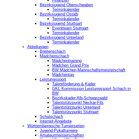
Finanzen
Bezirksjugend Oberschwaben
Terminkalender
Bezirksjugend Ostalb
Terminkalender
Bezirksjugend Stuttgart
‎Eventteam Stuttgart
Terminkalender
Bezirksjugend Unterland
Terminkalender
Abteilungen
Breitenschach
Mädchenschach
Mädchentraining
Mädchen Grand Prix
BW Mädchen-Mannschaftsmeisterschaft
Mädchentag
Leistungssport
Talentförderung & Kader
GKL Kommission Leistungssport Schach in
BW
Bezirkskader Alb-Schwarzwald
Talentstützpunkt Neckar-Fils
Talentstützpunkt Unterland
Talentstützpunkt Stuttgart
Schulschach
Internet-Angebote
Württembergische Turnierserien
Jugend-Pokalturniere
Amateurmeisterschaften