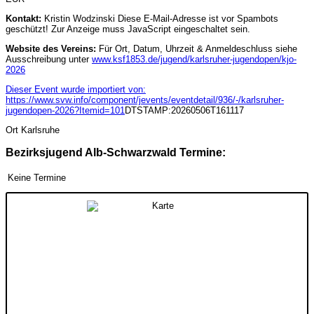
Kontakt:
Kristin Wodzinski
Diese E-Mail-Adresse ist vor Spambots
geschützt! Zur Anzeige muss JavaScript eingeschaltet sein.
Website des Vereins:
Für Ort, Datum, Uhrzeit & Anmeldeschluss siehe
Ausschreibung unter
www.ksf1853.de/jugend/karlsruher-jugendopen/kjo-
2026
Dieser Event wurde importiert von:
https://www.svw.info/component/jevents/eventdetail/936/-/karlsruher-
jugendopen-2026?Itemid=101
DTSTAMP:20260506T161117
Ort
Karlsruhe
Bezirksjugend Alb-Schwarzwald Termine:
Keine Termine