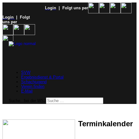
Login
| Folgt uns per
Login
| Folgt
uns per
SVW
Ergebnisdienst & Portal
Schachjugend
Verein finden
E-Mail
Suche...bei der WSJ
Terminkalender