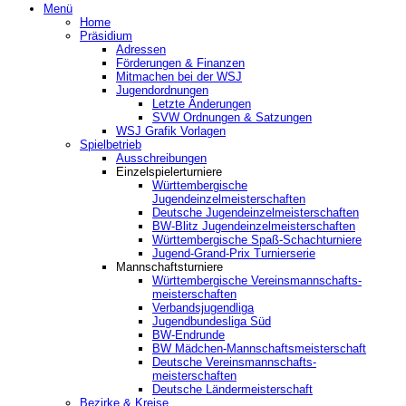
Menü
Home
Präsidium
Adressen
Förderungen & Finanzen
Mitmachen bei der WSJ
Jugendordnungen
Letzte Änderungen
SVW Ordnungen & Satzungen
WSJ Grafik Vorlagen
Spielbetrieb
Ausschreibungen
Einzelspielerturniere
Württembergische
Jugendeinzelmeisterschaften
Deutsche Jugendeinzelmeisterschaften
BW-Blitz Jugendeinzelmeisterschaften
Württembergische Spaß-Schachturniere
Jugend-Grand-Prix Turnierserie
Mannschaftsturniere
Württembergische Vereinsmannschafts-
meisterschaften
Verbandsjugendliga
Jugendbundesliga Süd
BW-Endrunde
BW Mädchen-Mannschaftsmeisterschaft
Deutsche Vereinsmannschafts-
meisterschaften
Deutsche Ländermeisterschaft
Bezirke & Kreise