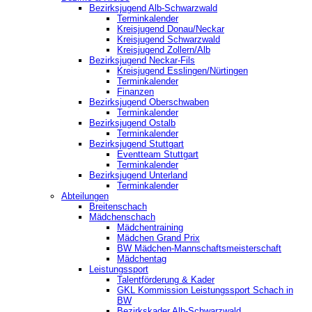
Bezirksjugend Alb-Schwarzwald
Terminkalender
Kreisjugend Donau/Neckar
Kreisjugend Schwarzwald
Kreisjugend Zollern/Alb
Bezirksjugend Neckar-Fils
Kreisjugend ‎Esslingen/Nürtingen
Terminkalender
Finanzen
Bezirksjugend Oberschwaben
Terminkalender
Bezirksjugend Ostalb
Terminkalender
Bezirksjugend Stuttgart
‎Eventteam Stuttgart
Terminkalender
Bezirksjugend Unterland
Terminkalender
Abteilungen
Breitenschach
Mädchenschach
Mädchentraining
Mädchen Grand Prix
BW Mädchen-Mannschaftsmeisterschaft
Mädchentag
Leistungssport
Talentförderung & Kader
GKL Kommission Leistungssport Schach in
BW
Bezirkskader Alb-Schwarzwald