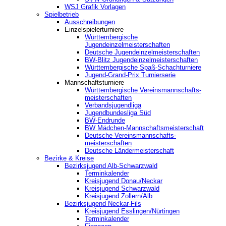
WSJ Grafik Vorlagen
Spielbetrieb
Ausschreibungen
Einzelspielerturniere
Württembergische
Jugendeinzelmeisterschaften
Deutsche Jugendeinzelmeisterschaften
BW-Blitz Jugendeinzelmeisterschaften
Württembergische Spaß-Schachturniere
Jugend-Grand-Prix Turnierserie
Mannschaftsturniere
Württembergische Vereinsmannschafts-
meisterschaften
Verbandsjugendliga
Jugendbundesliga Süd
BW-Endrunde
BW Mädchen-Mannschaftsmeisterschaft
Deutsche Vereinsmannschafts-
meisterschaften
Deutsche Ländermeisterschaft
Bezirke & Kreise
Bezirksjugend Alb-Schwarzwald
Terminkalender
Kreisjugend Donau/Neckar
Kreisjugend Schwarzwald
Kreisjugend Zollern/Alb
Bezirksjugend Neckar-Fils
Kreisjugend ‎Esslingen/Nürtingen
Terminkalender