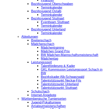
Finanzen
Bezirksjugend Oberschwaben
Terminkalender
Bezirksjugend Ostalb
Terminkalender
Bezirksjugend Stuttgart
‎Eventteam Stuttgart
Terminkalender
Bezirksjugend Unterland
Terminkalender
Abteilungen
Breitenschach
Mädchenschach
Mädchentraining
Mädchen Grand Prix
BW Mädchen-Mannschaftsmeisterschaft
Mädchentag
Leistungssport
Talentförderung & Kader
GKL Kommission Leistungssport Schach in
BW
Bezirkskader Alb-Schwarzwald
Talentstützpunkt Neckar-Fils
Talentstützpunkt Unterland
Talentstützpunkt Stuttgart
Schulschach
Internet-Angebote
Württembergische Turnierserien
Jugend-Pokalturniere
Amateurmeisterschaften