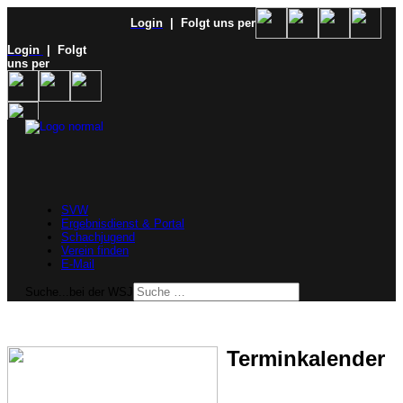
Login
| Folgt uns per
Login
| Folgt
uns per
SVW
Ergebnisdienst & Portal
Schachjugend
Verein finden
E-Mail
Suche...bei der WSJ
Terminkalender