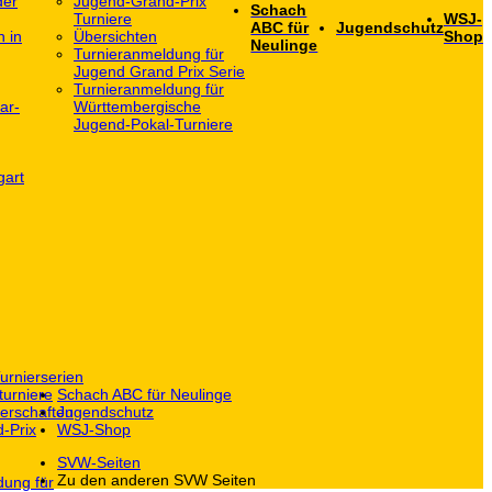
der
Jugend-Grand-Prix
Schach
Turniere
WSJ-
ABC für
Jugendschutz
h in
Übersichten
Shop
Neulinge
Turnieranmeldung für
Jugend Grand Prix Serie
Turnieranmeldung für
ar-
Württembergische
Jugend-Pokal-Turniere
gart
urnierserien
turniere
Schach ABC für Neulinge
erschaften
Jugendschutz
-Prix
WSJ-Shop
SVW-Seiten
Zu den anderen SVW Seiten
dung für