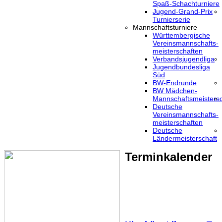
Spaß-Schachturniere
Jugend-Grand-Prix
Turnierserie
Mannschaftsturniere
Württembergische
Vereinsmannschafts-
meisterschaften
Verbandsjugendliga
Jugendbundesliga
Süd
BW-Endrunde
BW Mädchen-
Mannschaftsmeistersc
Deutsche
Vereinsmannschafts-
meisterschaften
Deutsche
Ländermeisterschaft
Terminkalender