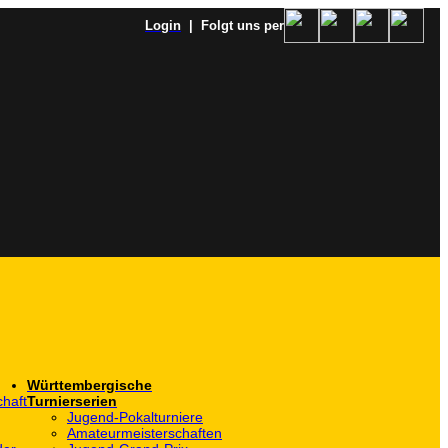
Login
| Folgt uns per
Württembergische
haft
Turnierserien
Jugend-Pokalturniere
Amateurmeisterschaften