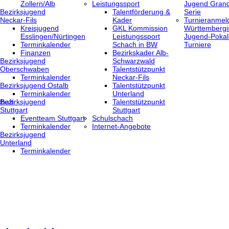
Zollern/Alb
Leistungssport
Jugend Grand
Bezirksjugend
Talentförderung &
Serie
Neckar-Fils
Kader
Turnieranmel
Kreisjugend
GKL Kommission
Württembergi
‎Esslingen/Nürtingen
Leistungssport
Jugend-Pokal
Terminkalender
Schach in BW
Turniere
Finanzen
Bezirkskader Alb-
Bezirksjugend
Schwarzwald
Oberschwaben
Talentstützpunkt
Terminkalender
Neckar-Fils
Bezirksjugend Ostalb
Talentstützpunkt
Terminkalender
Unterland
haft
Bezirksjugend
Talentstützpunkt
Stuttgart
Stuttgart
‎Eventteam Stuttgart
Schulschach
Terminkalender
Internet-Angebote
Bezirksjugend
Unterland
Terminkalender