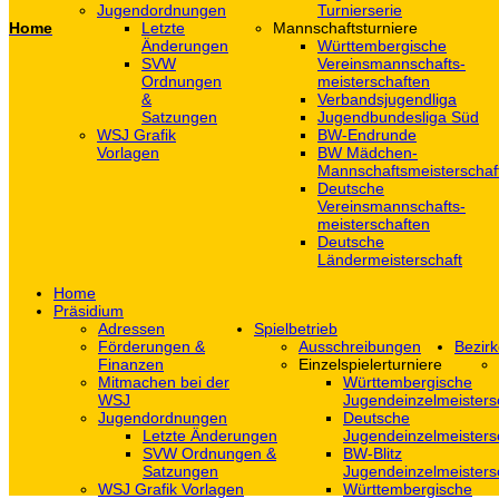
Jugendordnungen
Turnierserie
Home
Letzte
Mannschaftsturniere
Änderungen
Württembergische
SVW
Vereinsmannschafts-
Ordnungen
meisterschaften
&
Verbandsjugendliga
Satzungen
Jugendbundesliga Süd
WSJ Grafik
BW-Endrunde
Vorlagen
BW Mädchen-
Mannschaftsmeisterschaf
Deutsche
Vereinsmannschafts-
meisterschaften
Deutsche
Ländermeisterschaft
Home
Präsidium
Adressen
Spielbetrieb
Förderungen &
Ausschreibungen
Bezirk
Finanzen
Einzelspielerturniere
Mitmachen bei der
Württembergische
WSJ
Jugendeinzelmeisters
Jugendordnungen
Deutsche
Letzte Änderungen
Jugendeinzelmeisters
SVW Ordnungen &
BW-Blitz
Satzungen
Jugendeinzelmeisters
WSJ Grafik Vorlagen
Württembergische