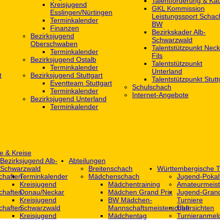
Talentförderung & Ka
Kreisjugend
GKL Kommission
‎Esslingen/Nürtingen
Leistungssport Schac
Terminkalender
BW
Finanzen
Bezirkskader Alb-
Bezirksjugend
Schwarzwald
Oberschwaben
Talentstützpunkt Neck
Terminkalender
Fils
Bezirksjugend Ostalb
Talentstützpunkt
Terminkalender
Unterland
t
Bezirksjugend Stuttgart
Talentstützpunkt Stutt
‎Eventteam Stuttgart
Schulschach
Terminkalender
Internet-Angebote
Bezirksjugend Unterland
Terminkalender
e & Kreise
Bezirksjugend Alb-
Abteilungen
Schwarzwald
Breitenschach
Württembergische T
chaften
Terminkalender
Mädchenschach
Jugend-Pokal
Kreisjugend
Mädchentraining
Amateurmeist
chaften
Donau/Neckar
Mädchen Grand Prix
Jugend-Grand
Kreisjugend
BW Mädchen-
Turniere
chaften
Schwarzwald
Mannschaftsmeisterschaft
Übersichten
Kreisjugend
Mädchentag
Turnieranmel