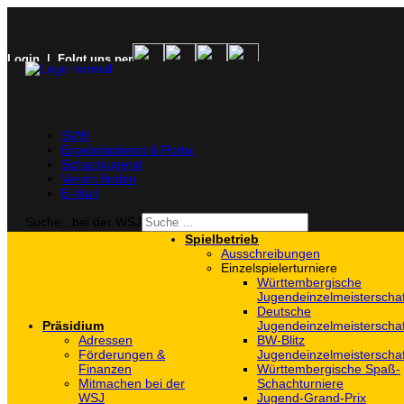
Login
| Folgt uns per
SVW
Ergebnisdienst & Portal
Schachjugend
Verein finden
E-Mail
Suche...bei der WSJ
Spielbetrieb
Ausschreibungen
Einzelspielerturniere
Württembergische
Jugendeinzelmeisterscha
Deutsche
Präsidium
Jugendeinzelmeisterscha
Adressen
BW-Blitz
Förderungen &
Jugendeinzelmeisterscha
Finanzen
Württembergische Spaß-
Mitmachen bei der
Schachturniere
WSJ
Jugend-Grand-Prix