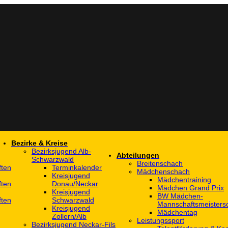
Bezirke & Kreise
Bezirksjugend Alb-
Abteilungen
Schwarzwald
Breitenschach
ften
Terminkalender
Mädchenschach
Kreisjugend
Mädchentraining
ften
Donau/Neckar
Mädchen Grand Prix
Kreisjugend
BW Mädchen-
ften
Schwarzwald
Mannschaftsmeistersc
Kreisjugend
Mädchentag
Zollern/Alb
Leistungssport
Bezirksjugend Neckar-Fils