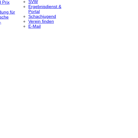
SVW
 Prix
Ergebnisdienst &
Portal
dung für
Schachjugend
sche
Verein finden
-
E-Mail