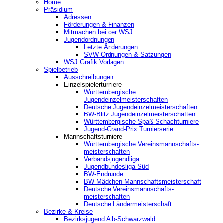
Home
Präsidium
Adressen
Förderungen & Finanzen
Mitmachen bei der WSJ
Jugendordnungen
Letzte Änderungen
SVW Ordnungen & Satzungen
WSJ Grafik Vorlagen
Spielbetrieb
Ausschreibungen
Einzelspielerturniere
Württembergische
Jugendeinzelmeisterschaften
Deutsche Jugendeinzelmeisterschaften
BW-Blitz Jugendeinzelmeisterschaften
Württembergische Spaß-Schachturniere
Jugend-Grand-Prix Turnierserie
Mannschaftsturniere
Württembergische Vereinsmannschafts-
meisterschaften
Verbandsjugendliga
Jugendbundesliga Süd
BW-Endrunde
BW Mädchen-Mannschaftsmeisterschaft
Deutsche Vereinsmannschafts-
meisterschaften
Deutsche Ländermeisterschaft
Bezirke & Kreise
Bezirksjugend Alb-Schwarzwald