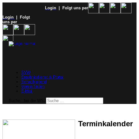
Login
| Folgt uns per
Login
| Folgt
uns per
SVW
Ergebnisdienst & Portal
Schachjugend
Verein finden
E-Mail
Suche...bei der WSJ
Terminkalender