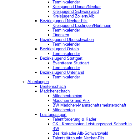
Terminkalender
Kreisjugend Donau/Neckar
Kreisjugend Schwarzwald
Kreisjugend Zollern/Alb
Bezirksjugend Neckar-Fils
Kreisjugend ‎Esslingen/Nürtingen
Terminkalender
Finanzen
Bezirksjugend Oberschwaben
Terminkalender
Bezirksjugend Ostalb
Terminkalender
Bezirksjugend Stuttgart
‎Eventteam Stuttgart
Terminkalender
Bezirksjugend Unterland
Terminkalender
Abteilungen
Breitenschach
Mädchenschach
Mädchentraining
Mädchen Grand Prix
BW Mädchen-Mannschaftsmeisterschaft
Mädchentag
Leistungssport
Talentförderung & Kader
GKL Kommission Leistungssport Schach in
BW
Bezirkskader Alb-Schwarzwald
Talentstützpunkt Neckar-Fils