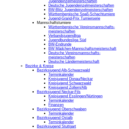
Jugendeinzelmeisterschaften
Deutsche Jugendeinzelmeisterschaften
BW-Blitz Jugendeinzelmeisterschaften
Württembergische Spaß-Schachturniere
Jugend-Grand-Prix Turnierserie
Mannschaftsturniere
Württembergische Vereinsmannschafts-
meisterschaften
Verbandsjugendliga
Jugendbundesliga Süd
BW-Endrunde
BW Mädchen-Mannschaftsmeisterschaft
Deutsche Vereinsmannschafts-
meisterschaften
Deutsche Ländermeisterschaft
Bezirke & Kreise
Bezirksjugend Alb-Schwarzwald
Terminkalender
Kreisjugend Donau/Neckar
Kreisjugend Schwarzwald
Kreisjugend Zollern/Alb
Bezirksjugend Neckar-Fils
Kreisjugend ‎Esslingen/Nürtingen
Terminkalender
Finanzen
Bezirksjugend Oberschwaben
Terminkalender
Bezirksjugend Ostalb
Terminkalender
Bezirksjugend Stuttgart