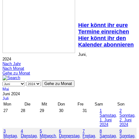
Hier könnt ihr eure
Termine einreichen
Hier könnt ihr den
Kalender abonnieren
Juni,
2024
Nach Jahr
Nach Monat
Gehe zu Monat
Gehe zu Monat
Mai
Juni 2024
Juli
Mon
Die
Mit
Don
Fre
Sam
Son
27
28
29
30
31
1
2
Samstag,
Sonntag,
1. Juni
2. Juni
2024
2024
3
4
5
6
7
8
9
Montag,
Dienstag,
Mittwoch,
Donnerstag,
Freitag,
Samstag,
Sonntag,