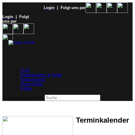
Login
| Folgt uns per
Login
| Folgt
uns per
SVW
Ergebnisdienst & Portal
Schachjugend
Verein finden
E-Mail
Suche...bei der WSJ
Terminkalender