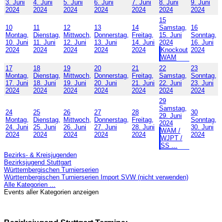
3. Juni
4. Juni
5. Juni
6. Juni
7. Juni
8. Juni
9. Juni
2024
2024
2024
2024
2024
2024
2024
15
10
11
12
13
14
Samstag,
16
Montag,
Dienstag,
Mittwoch,
Donnerstag,
Freitag,
15. Juni
Sonntag,
10. Juni
11. Juni
12. Juni
13. Juni
14. Juni
2024
16. Juni
2024
2024
2024
2024
2024
Knockout
2024
WAM
17
18
19
20
21
22
23
Montag,
Dienstag,
Mittwoch,
Donnerstag,
Freitag,
Samstag,
Sonntag,
17. Juni
18. Juni
19. Juni
20. Juni
21. Juni
22. Juni
23. Juni
2024
2024
2024
2024
2024
2024
2024
29
Samstag,
24
25
26
27
28
30
29. Juni
Montag,
Dienstag,
Mittwoch,
Donnerstag,
Freitag,
Sonntag,
2024
24. Juni
25. Juni
26. Juni
27. Juni
28. Juni
30. Juni
WAM /
2024
2024
2024
2024
2024
2024
WJPT /
SS ...
Bezirks- & Kreisjugenden
Bezirksjugend Stuttgart
Württembergischen Turnierserien
Württembergischen Turnierserien Import SVW (nicht verwenden)
Alle Kategorien ...
Events aller Kategorien anzeigen