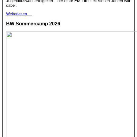
Jugendauswahl erfolgreich – der erste EM-Titel seit sieben Jahren war
dabei.
Weiterlesen …
BW Sommercamp 2026