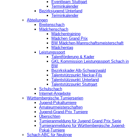
‎Eventteam Stuttgart
Terminkalender
Bezirksjugend Unterland
Terminkalender
Abteilungen
Breitenschach
Mädchenschach
Mädchentraining
Mädchen Grand Prix
BW Mädchen-Mannschaftsmeisterschaft
Mädchentag
Leistungssport
Talentförderung & Kader
GKL Kommission Leistungssport Schach in
BW
Bezirkskader Alb-Schwarzwald
Talentstützpunkt Neckar-Fils
Talentstützpunkt Unterland
Talentstützpunkt Stuttgart
Schulschach
Internet-Angebote
Württembergische Turnierserien
Jugend-Pokalturniere
Amateurmeisterschaften
Jugend-Grand-Prix Turniere
Übersichten
Turnieranmeldung für Jugend Grand Prix Serie
Turnieranmeldung für Württembergische Jugend-
Pokal-Turniere
Schach ABC für Neulinge