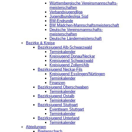
Württembergische Vereinsmannschafts-
meisterschaften
Verbandsjugendliga
Jugendbundesliga Süd
BW-Endrunde
BW Mädchen-Mannschaftsmeisterschaft
Deutsche Vereinsmannschafts-
meisterschaften
Deutsche Ländermeisterschaft
Bezirke & Kreise
Bezirksjugend Alb-Schwarzwald
Terminkalender
Kreisjugend Donau/Neckar
Kreisjugend Schwarzwald
Kreisjugend Zollern/Alb
Bezirksjugend Neckar-Fils
Kreisjugend ‎Esslingen/Nürtingen
Terminkalender
Finanzen
Bezirksjugend Oberschwaben
Terminkalender
Bezirksjugend Ostalb
Terminkalender
Bezirksjugend Stuttgart
‎Eventteam Stuttgart
Terminkalender
Bezirksjugend Unterland
Terminkalender
Abteilungen
Breitenschach