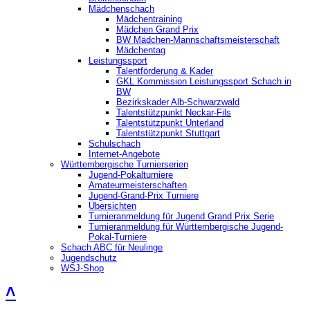
Mädchenschach
Mädchentraining
Mädchen Grand Prix
BW Mädchen-Mannschaftsmeisterschaft
Mädchentag
Leistungssport
Talentförderung & Kader
GKL Kommission Leistungssport Schach in
BW
Bezirkskader Alb-Schwarzwald
Talentstützpunkt Neckar-Fils
Talentstützpunkt Unterland
Talentstützpunkt Stuttgart
Schulschach
Internet-Angebote
Württembergische Turnierserien
Jugend-Pokalturniere
Amateurmeisterschaften
Jugend-Grand-Prix Turniere
Übersichten
Turnieranmeldung für Jugend Grand Prix Serie
Turnieranmeldung für Württembergische Jugend-
Pokal-Turniere
Schach ABC für Neulinge
Jugendschutz
WSJ-Shop
˄