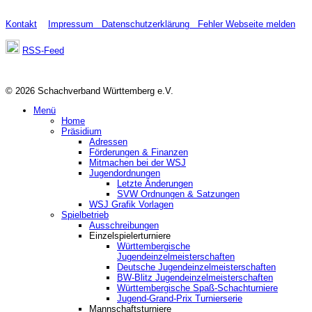
Kontakt
Impressum
Datenschutzerklärung
Fehler Webseite melden
RSS-Feed
© 2026 Schachverband Württemberg e.V.
Menü
Home
Präsidium
Adressen
Förderungen & Finanzen
Mitmachen bei der WSJ
Jugendordnungen
Letzte Änderungen
SVW Ordnungen & Satzungen
WSJ Grafik Vorlagen
Spielbetrieb
Ausschreibungen
Einzelspielerturniere
Württembergische
Jugendeinzelmeisterschaften
Deutsche Jugendeinzelmeisterschaften
BW-Blitz Jugendeinzelmeisterschaften
Württembergische Spaß-Schachturniere
Jugend-Grand-Prix Turnierserie
Mannschaftsturniere