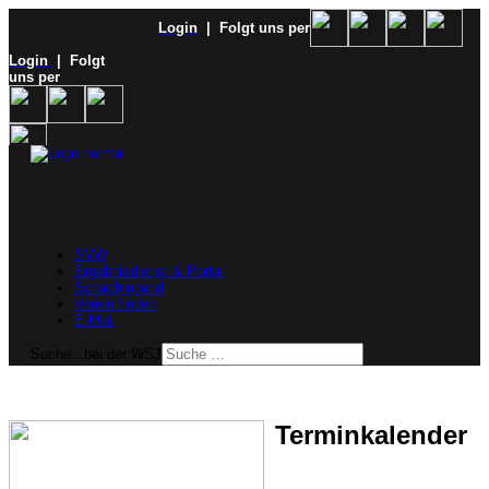
Login
| Folgt uns per
Login
| Folgt
uns per
SVW
Ergebnisdienst & Portal
Schachjugend
Verein finden
E-Mail
Suche...bei der WSJ
Terminkalender