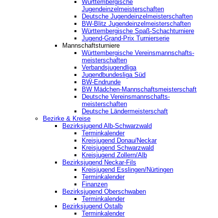
Württembergische
Jugendeinzelmeisterschaften
Deutsche Jugendeinzelmeisterschaften
BW-Blitz Jugendeinzelmeisterschaften
Württembergische Spaß-Schachturniere
Jugend-Grand-Prix Turnierserie
Mannschaftsturniere
Württembergische Vereinsmannschafts-
meisterschaften
Verbandsjugendliga
Jugendbundesliga Süd
BW-Endrunde
BW Mädchen-Mannschaftsmeisterschaft
Deutsche Vereinsmannschafts-
meisterschaften
Deutsche Ländermeisterschaft
Bezirke & Kreise
Bezirksjugend Alb-Schwarzwald
Terminkalender
Kreisjugend Donau/Neckar
Kreisjugend Schwarzwald
Kreisjugend Zollern/Alb
Bezirksjugend Neckar-Fils
Kreisjugend ‎Esslingen/Nürtingen
Terminkalender
Finanzen
Bezirksjugend Oberschwaben
Terminkalender
Bezirksjugend Ostalb
Terminkalender