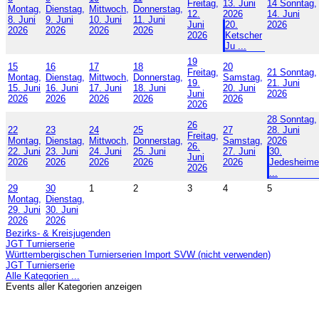
Freitag,
13. Juni
14
Sonntag,
Montag,
Dienstag,
Mittwoch,
Donnerstag,
12.
2026
14. Juni
8. Juni
9. Juni
10. Juni
11. Juni
Juni
20.
2026
2026
2026
2026
2026
2026
Ketscher
Ju ...
19
15
16
17
18
20
Freitag,
21
Sonntag,
Montag,
Dienstag,
Mittwoch,
Donnerstag,
Samstag,
19.
21. Juni
15. Juni
16. Juni
17. Juni
18. Juni
20. Juni
Juni
2026
2026
2026
2026
2026
2026
2026
28
Sonntag,
26
22
23
24
25
27
28. Juni
Freitag,
Montag,
Dienstag,
Mittwoch,
Donnerstag,
Samstag,
2026
26.
22. Juni
23. Juni
24. Juni
25. Juni
27. Juni
30.
Juni
2026
2026
2026
2026
2026
Jedesheime
2026
...
29
30
1
2
3
4
5
Montag,
Dienstag,
29. Juni
30. Juni
2026
2026
Bezirks- & Kreisjugenden
JGT Turnierserie
Württembergischen Turnierserien Import SVW (nicht verwenden)
JGT Turnierserie
Alle Kategorien ...
Events aller Kategorien anzeigen