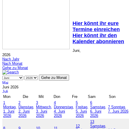
Hier könnt ihr eure
Termine einreichen
Hier könnt ihr den
Kalender abonnieren
Juni,
2026
Nach Jahr
Nach Monat
Gehe zu Monat
Gehe zu Monat
Mai
Juni 2026
Juli
Mon
Die
Mit
Don
Fre
Sam
Son
1
2
3
4
5
6
Montag,
Dienstag,
Mittwoch,
Donnerstag,
Freitag,
Samstag,
7
Sonntag,
1. Juni
2. Juni
3. Juni
4. Juni
5. Juni
6. Juni
7. Juni 2026
2026
2026
2026
2026
2026
2026
13
12
Samstag,
8
9
10
11