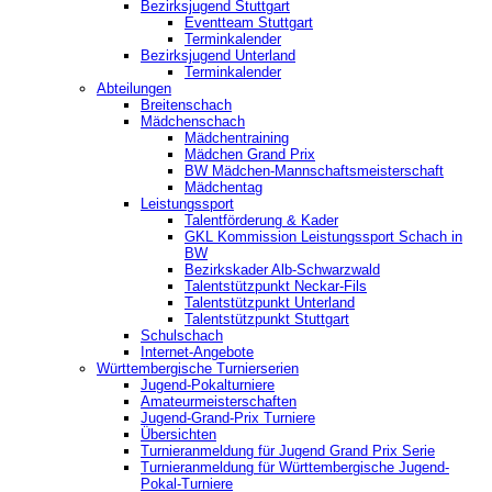
Bezirksjugend Stuttgart
‎Eventteam Stuttgart
Terminkalender
Bezirksjugend Unterland
Terminkalender
Abteilungen
Breitenschach
Mädchenschach
Mädchentraining
Mädchen Grand Prix
BW Mädchen-Mannschaftsmeisterschaft
Mädchentag
Leistungssport
Talentförderung & Kader
GKL Kommission Leistungssport Schach in
BW
Bezirkskader Alb-Schwarzwald
Talentstützpunkt Neckar-Fils
Talentstützpunkt Unterland
Talentstützpunkt Stuttgart
Schulschach
Internet-Angebote
Württembergische Turnierserien
Jugend-Pokalturniere
Amateurmeisterschaften
Jugend-Grand-Prix Turniere
Übersichten
Turnieranmeldung für Jugend Grand Prix Serie
Turnieranmeldung für Württembergische Jugend-
Pokal-Turniere