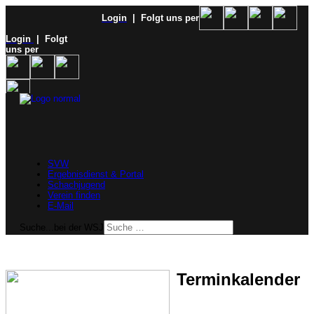
Login
| Folgt uns per
Login
| Folgt
uns per
SVW
Ergebnisdienst & Portal
Schachjugend
Verein finden
E-Mail
Suche...bei der WSJ
Terminkalender