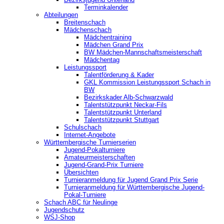
Terminkalender
Abteilungen
Breitenschach
Mädchenschach
Mädchentraining
Mädchen Grand Prix
BW Mädchen-Mannschaftsmeisterschaft
Mädchentag
Leistungssport
Talentförderung & Kader
GKL Kommission Leistungssport Schach in
BW
Bezirkskader Alb-Schwarzwald
Talentstützpunkt Neckar-Fils
Talentstützpunkt Unterland
Talentstützpunkt Stuttgart
Schulschach
Internet-Angebote
Württembergische Turnierserien
Jugend-Pokalturniere
Amateurmeisterschaften
Jugend-Grand-Prix Turniere
Übersichten
Turnieranmeldung für Jugend Grand Prix Serie
Turnieranmeldung für Württembergische Jugend-
Pokal-Turniere
Schach ABC für Neulinge
Jugendschutz
WSJ-Shop