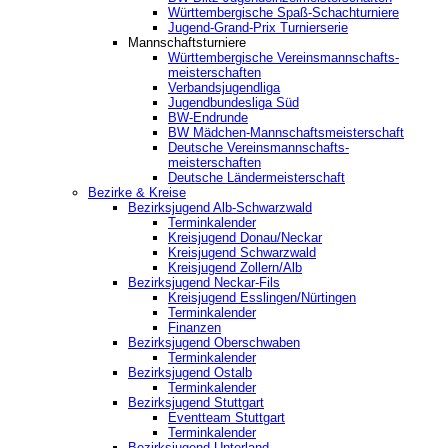
Württembergische Spaß-Schachturniere
Jugend-Grand-Prix Turnierserie
Mannschaftsturniere
Württembergische Vereinsmannschafts-
meisterschaften
Verbandsjugendliga
Jugendbundesliga Süd
BW-Endrunde
BW Mädchen-Mannschaftsmeisterschaft
Deutsche Vereinsmannschafts-
meisterschaften
Deutsche Ländermeisterschaft
Bezirke & Kreise
Bezirksjugend Alb-Schwarzwald
Terminkalender
Kreisjugend Donau/Neckar
Kreisjugend Schwarzwald
Kreisjugend Zollern/Alb
Bezirksjugend Neckar-Fils
Kreisjugend ‎Esslingen/Nürtingen
Terminkalender
Finanzen
Bezirksjugend Oberschwaben
Terminkalender
Bezirksjugend Ostalb
Terminkalender
Bezirksjugend Stuttgart
‎Eventteam Stuttgart
Terminkalender
Bezirksjugend Unterland