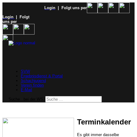
Login
| Folgt uns per
Login
| Folgt
uns per
SVW
Ergebnisdienst & Portal
Schachjugend
Verein finden
E-Mail
Suche...bei der WSJ
Terminkalender
Es gibt immer dasselbe