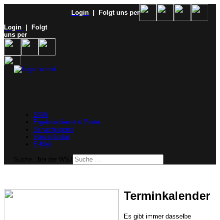
Login
| Folgt uns per
Login
| Folgt
uns per
SVW
Ergebnisdienst & Portal
Schachjugend
Verein finden
E-Mail
Suche...bei der WSJ
Terminkalender
Es gibt immer dasselbe