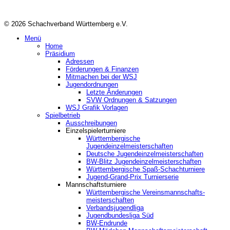
© 2026 Schachverband Württemberg e.V.
Menü
Home
Präsidium
Adressen
Förderungen & Finanzen
Mitmachen bei der WSJ
Jugendordnungen
Letzte Änderungen
SVW Ordnungen & Satzungen
WSJ Grafik Vorlagen
Spielbetrieb
Ausschreibungen
Einzelspielerturniere
Württembergische
Jugendeinzelmeisterschaften
Deutsche Jugendeinzelmeisterschaften
BW-Blitz Jugendeinzelmeisterschaften
Württembergische Spaß-Schachturniere
Jugend-Grand-Prix Turnierserie
Mannschaftsturniere
Württembergische Vereinsmannschafts-
meisterschaften
Verbandsjugendliga
Jugendbundesliga Süd
BW-Endrunde