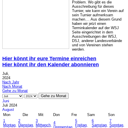
Problem. Wo gibt es die
Ausschreibung für dieses
Turnier, wie kann ein Verein auf
sein Turnier aufmerksam
machen.... Aus diesem Grund
haben wir jetzt einen
Terminkalender auf der WSJ
Seite eingerichtet in dem
Ausschreibungen der WSJ,
DSJ, anderer Landesverbände
und von Vereinen stehen
werden.
Hier könnt ihr eure Termine einreichen
Hier könnt ihr den Kalender abonnieren
Juli,
2024
Nach Jahr
Nach Monat
Gehe zu Monat
Gehe zu Monat
Juni
Juli 2024
August
Mon
Die
Mit
Don
Fre
Sam
Son
1
2
3
5
6
7
4
Montag,
Dienstag,
Mittwoch,
Freitag,
Samstag,
Sonntag,
Donnerstag,