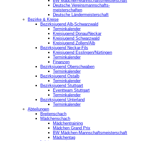
BW Mädchen-Mannschaftsmeisterschaft
Deutsche Vereinsmannschafts-
meisterschaften
Deutsche Ländermeisterschaft
Bezirke & Kreise
Bezirksjugend Alb-Schwarzwald
Terminkalender
Kreisjugend Donau/Neckar
Kreisjugend Schwarzwald
Kreisjugend Zollern/Alb
Bezirksjugend Neckar-Fils
Kreisjugend ‎Esslingen/Nürtingen
Terminkalender
Finanzen
Bezirksjugend Oberschwaben
Terminkalender
Bezirksjugend Ostalb
Terminkalender
Bezirksjugend Stuttgart
‎Eventteam Stuttgart
Terminkalender
Bezirksjugend Unterland
Terminkalender
Abteilungen
Breitenschach
Mädchenschach
Mädchentraining
Mädchen Grand Prix
BW Mädchen-Mannschaftsmeisterschaft
Mädchentag