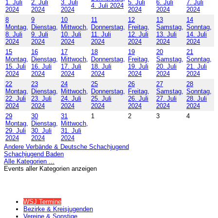
1. Juli
2. Juli
3. Juli
5. Juli
6. Juli
7. Juli
4. Juli 2024
2024
2024
2024
2024
2024
2024
8
9
10
11
12
13
14
Montag,
Dienstag,
Mittwoch,
Donnerstag,
Freitag,
Samstag,
Sonntag,
8. Juli
9. Juli
10. Juli
11. Juli
12. Juli
13. Juli
14. Juli
2024
2024
2024
2024
2024
2024
2024
15
16
17
18
19
20
21
Montag,
Dienstag,
Mittwoch,
Donnerstag,
Freitag,
Samstag,
Sonntag,
15. Juli
16. Juli
17. Juli
18. Juli
19. Juli
20. Juli
21. Juli
2024
2024
2024
2024
2024
2024
2024
22
23
24
25
26
27
28
Montag,
Dienstag,
Mittwoch,
Donnerstag,
Freitag,
Samstag,
Sonntag,
22. Juli
23. Juli
24. Juli
25. Juli
26. Juli
27. Juli
28. Juli
2024
2024
2024
2024
2024
2024
2024
29
30
31
1
2
3
4
Montag,
Dienstag,
Mittwoch,
29. Juli
30. Juli
31. Juli
2024
2024
2024
Andere Verbände & Deutsche Schachjugend
Schachjugend Baden
Alle Kategorien ...
Events aller Kategorien anzeigen
WSJ Termine
Bezirke & Kreisjugenden
Vereine & Sonstige