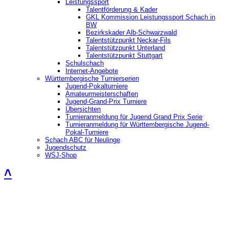
Leistungssport
Talentförderung & Kader
GKL Kommission Leistungssport Schach in
BW
Bezirkskader Alb-Schwarzwald
Talentstützpunkt Neckar-Fils
Talentstützpunkt Unterland
Talentstützpunkt Stuttgart
Schulschach
Internet-Angebote
Württembergische Turnierserien
Jugend-Pokalturniere
Amateurmeisterschaften
Jugend-Grand-Prix Turniere
Übersichten
Turnieranmeldung für Jugend Grand Prix Serie
Turnieranmeldung für Württembergische Jugend-
Pokal-Turniere
Schach ABC für Neulinge
Jugendschutz
WSJ-Shop
˄