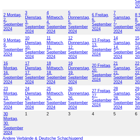
Se
20
3
4
5
7
2
Montag,
6
Freitag,
8
Dienstag,
Mittwoch,
Donnerstag,
Samstag,
2.
6.
8.
3.
4.
5.
7.
September
September
Se
September
September
September
September
2024
2024
20
2024
2024
2024
2024
10
11
12
14
15
9
Montag,
13
Freitag,
Dienstag,
Mittwoch,
Donnerstag,
Samstag,
So
9.
13.
10.
11.
12.
14.
15
September
September
September
September
September
September
Se
2024
2024
2024
2024
2024
2024
20
16
17
18
19
21
22
20
Freitag,
Montag,
Dienstag,
Mittwoch,
Donnerstag,
Samstag,
So
20.
16.
17.
18.
19.
21.
22
September
September
September
September
September
September
Se
2024
2024
2024
2024
2024
2024
20
23
24
25
26
28
29
27
Freitag,
Montag,
Dienstag,
Mittwoch,
Donnerstag,
Samstag,
So
27.
23.
24.
25.
26.
28.
29
September
September
September
September
September
September
Se
2024
2024
2024
2024
2024
2024
20
30
1
2
3
4
5
6
Montag,
30.
September
2024
Andere Verbände & Deutsche Schachjugend