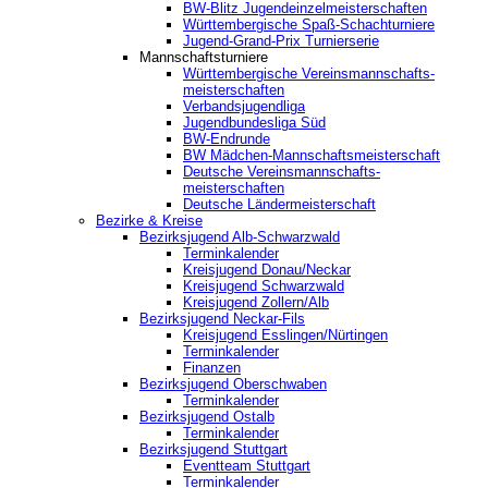
BW-Blitz Jugendeinzelmeisterschaften
Württembergische Spaß-Schachturniere
Jugend-Grand-Prix Turnierserie
Mannschaftsturniere
Württembergische Vereinsmannschafts-
meisterschaften
Verbandsjugendliga
Jugendbundesliga Süd
BW-Endrunde
BW Mädchen-Mannschaftsmeisterschaft
Deutsche Vereinsmannschafts-
meisterschaften
Deutsche Ländermeisterschaft
Bezirke & Kreise
Bezirksjugend Alb-Schwarzwald
Terminkalender
Kreisjugend Donau/Neckar
Kreisjugend Schwarzwald
Kreisjugend Zollern/Alb
Bezirksjugend Neckar-Fils
Kreisjugend ‎Esslingen/Nürtingen
Terminkalender
Finanzen
Bezirksjugend Oberschwaben
Terminkalender
Bezirksjugend Ostalb
Terminkalender
Bezirksjugend Stuttgart
‎Eventteam Stuttgart
Terminkalender