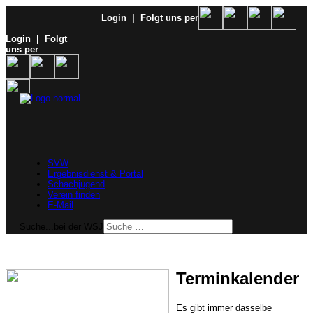
Login
| Folgt uns per
Login
| Folgt
uns per
SVW
Ergebnisdienst & Portal
Schachjugend
Verein finden
E-Mail
Suche...bei der WSJ
Terminkalender
Es gibt immer dasselbe