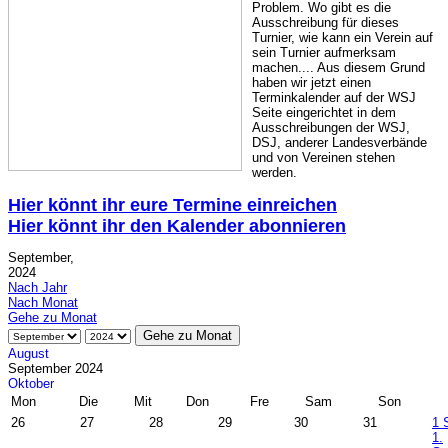
Problem. Wo gibt es die
Ausschreibung für dieses
Turnier, wie kann ein Verein auf
sein Turnier aufmerksam
machen.... Aus diesem Grund
haben wir jetzt einen
Terminkalender auf der WSJ
Seite eingerichtet in dem
Ausschreibungen der WSJ,
DSJ, anderer Landesverbände
und von Vereinen stehen
werden.
Hier könnt ihr eure Termine einreichen
Hier könnt ihr den Kalender abonnieren
September,
2024
Nach Jahr
Nach Monat
Gehe zu Monat
Gehe zu Monat
August
September 2024
Oktober
Mon
Die
Mit
Don
Fre
Sam
Son
26
27
28
29
30
31
1
1.