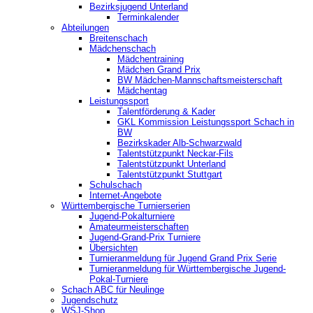
Bezirksjugend Unterland
Terminkalender
Abteilungen
Breitenschach
Mädchenschach
Mädchentraining
Mädchen Grand Prix
BW Mädchen-Mannschaftsmeisterschaft
Mädchentag
Leistungssport
Talentförderung & Kader
GKL Kommission Leistungssport Schach in
BW
Bezirkskader Alb-Schwarzwald
Talentstützpunkt Neckar-Fils
Talentstützpunkt Unterland
Talentstützpunkt Stuttgart
Schulschach
Internet-Angebote
Württembergische Turnierserien
Jugend-Pokalturniere
Amateurmeisterschaften
Jugend-Grand-Prix Turniere
Übersichten
Turnieranmeldung für Jugend Grand Prix Serie
Turnieranmeldung für Württembergische Jugend-
Pokal-Turniere
Schach ABC für Neulinge
Jugendschutz
WSJ-Shop