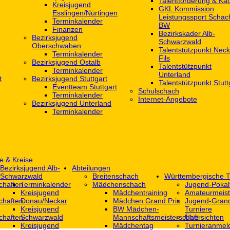
Talentförderung & Ka
Kreisjugend
GKL Kommission
‎Esslingen/Nürtingen
Leistungssport Schac
Terminkalender
BW
Finanzen
Bezirkskader Alb-
Bezirksjugend
Schwarzwald
Oberschwaben
Talentstützpunkt Neck
Terminkalender
Fils
Bezirksjugend Ostalb
Talentstützpunkt
Terminkalender
Unterland
t
Bezirksjugend Stuttgart
Talentstützpunkt Stutt
‎Eventteam Stuttgart
Schulschach
Terminkalender
Internet-Angebote
Bezirksjugend Unterland
Terminkalender
e & Kreise
Bezirksjugend Alb-
Abteilungen
Schwarzwald
Breitenschach
Württembergische T
chaften
Terminkalender
Mädchenschach
Jugend-Pokal
Kreisjugend
Mädchentraining
Amateurmeist
chaften
Donau/Neckar
Mädchen Grand Prix
Jugend-Grand
Kreisjugend
BW Mädchen-
Turniere
chaften
Schwarzwald
Mannschaftsmeisterschaft
Übersichten
Kreisjugend
Mädchentag
Turnieranmel