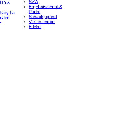
SVW
 Prix
Ergebnisdienst &
Portal
dung für
Schachjugend
sche
Verein finden
-
E-Mail