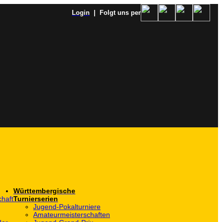
Login
| Folgt uns per
Württembergische
haft
Turnierserien
Jugend-Pokalturniere
Amateurmeisterschaften