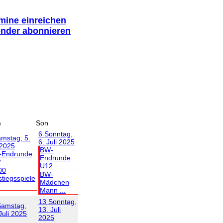
rmine einreichen
ender abonnieren
m
Son
6
Sonntag,
mstag, 5.
6. Juli 2025
 2025
BW-
-Endrunde
Endrunde
...
U12 ...
00
BW-
stiegsspiele
Mädchen
Mann ...
13
Sonntag,
Samstag,
13. Juli
Juli 2025
2025