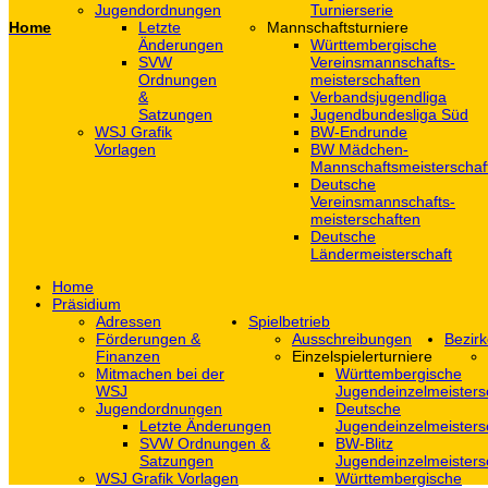
Jugendordnungen
Turnierserie
Home
Letzte
Mannschaftsturniere
Änderungen
Württembergische
SVW
Vereinsmannschafts-
Ordnungen
meisterschaften
&
Verbandsjugendliga
Satzungen
Jugendbundesliga Süd
WSJ Grafik
BW-Endrunde
Vorlagen
BW Mädchen-
Mannschaftsmeisterschaf
Deutsche
Vereinsmannschafts-
meisterschaften
Deutsche
Ländermeisterschaft
Home
Präsidium
Adressen
Spielbetrieb
Förderungen &
Ausschreibungen
Bezirk
Finanzen
Einzelspielerturniere
Mitmachen bei der
Württembergische
WSJ
Jugendeinzelmeisters
Jugendordnungen
Deutsche
Letzte Änderungen
Jugendeinzelmeisters
SVW Ordnungen &
BW-Blitz
Satzungen
Jugendeinzelmeisters
WSJ Grafik Vorlagen
Württembergische