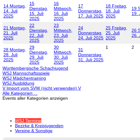
15
16
14
Montag,
17
18
Freitag,
Dienstag,
Mittwoch,
19
14. Juli
Donnerstag,
18. Juli
15. Juli
16. Juli
19. 
2025
17. Juli 2025
2025
2025
2025
22
23
21
Montag,
24
25
Freitag,
Dienstag,
Mittwoch,
26
21. Juli
Donnerstag,
25. Juli
22. Juli
23. Juli
26. 
2025
24. Juli 2025
2025
2025
2025
29
30
1
2
28
Montag,
31
Dienstag,
Mittwoch,
28. Juli
Donnerstag,
29. Juli
30. Juli
2025
31. Juli 2025
2025
2025
Württembergische Schachjugend
WSJ Mannschaftsspiele
WSJ Mädchentraining
WSJ Ausbildung
V Import vom SVW (nicht verwenden) V
Alle Kategorien ...
Events aller Kategorien anzeigen
WSJ Termine
Bezirke & Kreisjugenden
Vereine & Sonstige