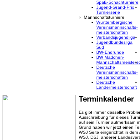
Spaß-Schachturniere
Jugend-Grand-Prix
Turnierserie
Mannschaftsturniere
Württembergische
Vereinsmannschafts-
meisterschaften
Verbandsjugendliga
Jugendbundesliga
Süd
BW-Endrunde
BW Mädchen-
Mannschaftsmeistersc
Deutsche
Vereinsmannschafts-
meisterschaften
Deutsche
Ländermeisterschaft
Terminkalender
Es gibt immer dasselbe Proble
Ausschreibung für dieses Turni
auf sein Turnier aufmerksam m
Grund haben wir jetzt einen Te
WSJ Seite eingerichtet in dem
WSJ, DSJ, anderer Landesver