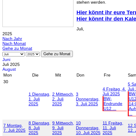
stehen werden.
Hier könnt ihr eure Te
Hier könnt ihr den Kal
Juli,
2025
Nach Jahr
Nach Monat
Gehe zu Monat
Gehe zu Monat
Juni
Juli 2025
August
Mon
Die
Mit
Don
Fre
Sa
30
5
Sa
4
Freitag, 4.
Juli
Juli 2025
BW
1
Dienstag,
2
Mittwoch,
3
BW-
U12 
1. Juli
2. Juli
Donnerstag,
Endrunde
2025
2025
3. Juli 2025
14:
U12 ...
Auf
...
8
Dienstag,
9
Mittwoch,
10
11
Freitag,
7
Montag,
12
8. Juli
9. Juli
Donnerstag,
11. Juli
7. Juli 2025
12. 
2025
2025
10. Juli 2025
2025