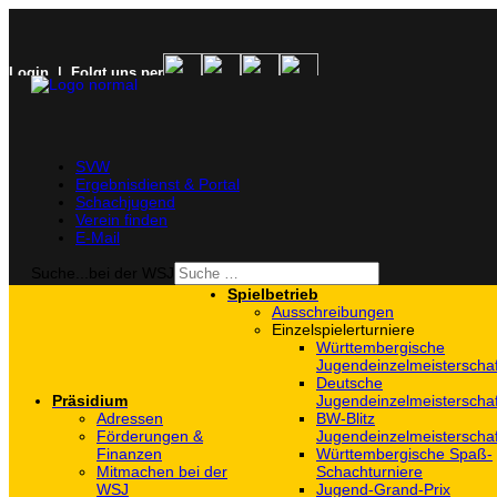
Login
| Folgt uns per
SVW
Ergebnisdienst & Portal
Schachjugend
Verein finden
E-Mail
Suche...bei der WSJ
Spielbetrieb
Ausschreibungen
Einzelspielerturniere
Württembergische
Jugendeinzelmeisterscha
Deutsche
Präsidium
Jugendeinzelmeisterscha
Adressen
BW-Blitz
Förderungen &
Jugendeinzelmeisterscha
Finanzen
Württembergische Spaß-
Mitmachen bei der
Schachturniere
WSJ
Jugend-Grand-Prix