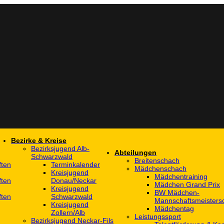
Bezirke & Kreise
Bezirksjugend Alb-
Abteilungen
Schwarzwald
Breitenschach
ften
Terminkalender
Mädchenschach
Kreisjugend
Mädchentraining
ften
Donau/Neckar
Mädchen Grand Prix
Kreisjugend
BW Mädchen-
ften
Schwarzwald
Mannschaftsmeistersc
Kreisjugend
Mädchentag
Zollern/Alb
Leistungssport
Bezirksjugend Neckar-Fils