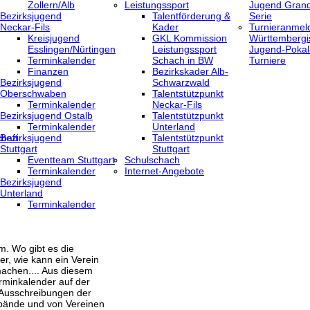
Zollern/Alb
Leistungssport
Jugend Grand
Bezirksjugend
Talentförderung &
Serie
Neckar-Fils
Kader
Turnieranmel
Kreisjugend
GKL Kommission
Württembergi
‎Esslingen/Nürtingen
Leistungssport
Jugend-Pokal
Terminkalender
Schach in BW
Turniere
Finanzen
Bezirkskader Alb-
Bezirksjugend
Schwarzwald
Oberschwaben
Talentstützpunkt
Terminkalender
Neckar-Fils
Bezirksjugend Ostalb
Talentstützpunkt
Terminkalender
Unterland
haft
Bezirksjugend
Talentstützpunkt
Stuttgart
Stuttgart
‎Eventteam Stuttgart
Schulschach
Terminkalender
Internet-Angebote
Bezirksjugend
Unterland
Terminkalender
m. Wo gibt es die
er, wie kann ein Verein
achen.... Aus diesem
rminkalender auf der
 Ausschreibungen der
bände und von Vereinen