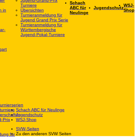
der
Jugend-Grand-Prix
Schach
Turniere
WSJ-
ABC für
Jugendschutz
h in
Übersichten
Shop
Neulinge
Turnieranmeldung für
Jugend Grand Prix Serie
Turnieranmeldung für
ar-
Württembergische
Jugend-Pokal-Turniere
gart
urnierserien
turniere
Schach ABC für Neulinge
erschaften
Jugendschutz
-Prix
WSJ-Shop
SVW-Seiten
Zu den anderen SVW Seiten
dung für