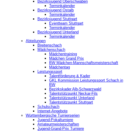
Bezirksjugend Oberschwaben
Terminkalender
Bezirksjugend Ostalb
Terminkalender
Bezirksjugend Stuttgart
‎Eventteam Stuttgart
Terminkalender
Bezirksjugend Unterland
Terminkalender
Abteilungen
Breitenschach
Mädchenschach
Mädchentraining
Mädchen Grand Prix
BW Mädchen-Mannschaftsmeisterschaft
Mädchentag
Leistungssport
Talentförderung & Kader
GKL Kommission Leistungssport Schach in
BW
Bezirkskader Alb-Schwarzwald
Talentstützpunkt Neckar-Fils
Talentstützpunkt Unterland
Talentstützpunkt Stuttgart
Schulschach
Internet-Angebote
Württembergische Turnierserien
Jugend-Pokalturniere
Amateurmeisterschaften
Jugend-Grand-Prix Turniere