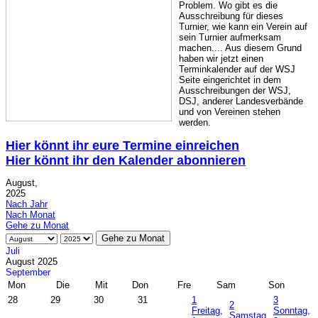
Problem. Wo gibt es die
Ausschreibung für dieses
Turnier, wie kann ein Verein auf
sein Turnier aufmerksam
machen.... Aus diesem Grund
haben wir jetzt einen
Terminkalender auf der WSJ
Seite eingerichtet in dem
Ausschreibungen der WSJ,
DSJ, anderer Landesverbände
und von Vereinen stehen
werden.
Hier könnt ihr eure Termine einreichen
Hier könnt ihr den Kalender abonnieren
August,
2025
Nach Jahr
Nach Monat
Gehe zu Monat
Gehe zu Monat
Juli
August 2025
September
Mon
Die
Mit
Don
Fre
Sam
Son
28
29
30
31
1
3
2
Freitag,
Sonntag,
Samstag,