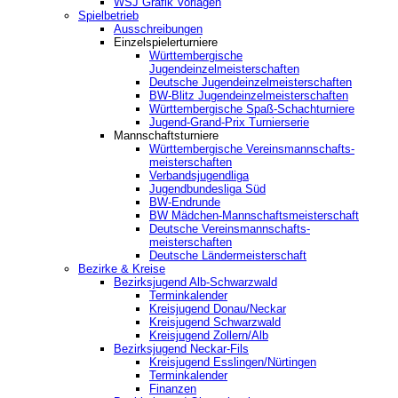
WSJ Grafik Vorlagen
Spielbetrieb
Ausschreibungen
Einzelspielerturniere
Württembergische
Jugendeinzelmeisterschaften
Deutsche Jugendeinzelmeisterschaften
BW-Blitz Jugendeinzelmeisterschaften
Württembergische Spaß-Schachturniere
Jugend-Grand-Prix Turnierserie
Mannschaftsturniere
Württembergische Vereinsmannschafts-
meisterschaften
Verbandsjugendliga
Jugendbundesliga Süd
BW-Endrunde
BW Mädchen-Mannschaftsmeisterschaft
Deutsche Vereinsmannschafts-
meisterschaften
Deutsche Ländermeisterschaft
Bezirke & Kreise
Bezirksjugend Alb-Schwarzwald
Terminkalender
Kreisjugend Donau/Neckar
Kreisjugend Schwarzwald
Kreisjugend Zollern/Alb
Bezirksjugend Neckar-Fils
Kreisjugend ‎Esslingen/Nürtingen
Terminkalender
Finanzen