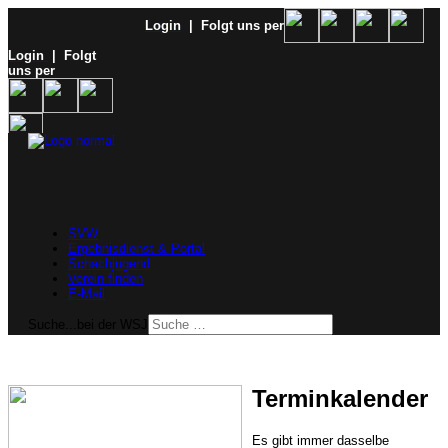
Login
| Folgt uns per
Login
| Folgt
uns per
SVW
Ergebnisdienst & Portal
Schachjugend
Verein finden
E-Mail
Suche...bei der WSJ
Terminkalender
Es gibt immer dasselbe