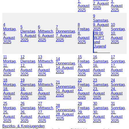
1.
3.
2. August
August
August
2025
2025
2025
9
Samstag,
4
8
9. August
10
5
6
7
Montag,
Freitag,
2025
Sonntag,
Dienstag,
Mittwoch,
Donnerstag,
4.
8.
09:00
10.
5. August
6. August
7. August
August
August
WJPT
August
2025
2025
2025
2025
2025
und
2025
Jugend
...
11
12
13
15
16
17
14
Montag,
Dienstag,
Mittwoch,
Freitag,
Samstag,
Sonntag,
Donnerstag,
11.
12.
13.
15.
16.
17.
14. August
August
August
August
August
August
August
2025
2025
2025
2025
2025
2025
2025
18
19
20
22
23
24
21
Montag,
Dienstag,
Mittwoch,
Freitag,
Samstag,
Sonntag,
Donnerstag,
18.
19.
20.
22.
23.
24.
21. August
August
August
August
August
August
August
2025
2025
2025
2025
2025
2025
2025
25
26
27
29
30
31
28
Montag,
Dienstag,
Mittwoch,
Freitag,
Samstag,
Sonntag,
Donnerstag,
25.
26.
27.
29.
30.
31.
28. August
August
August
August
August
August
August
2025
2025
2025
2025
2025
2025
2025
Bezirks- & Kreisjugenden