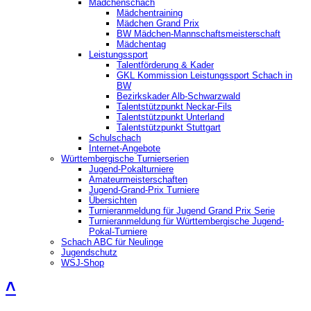
Mädchenschach
Mädchentraining
Mädchen Grand Prix
BW Mädchen-Mannschaftsmeisterschaft
Mädchentag
Leistungssport
Talentförderung & Kader
GKL Kommission Leistungssport Schach in
BW
Bezirkskader Alb-Schwarzwald
Talentstützpunkt Neckar-Fils
Talentstützpunkt Unterland
Talentstützpunkt Stuttgart
Schulschach
Internet-Angebote
Württembergische Turnierserien
Jugend-Pokalturniere
Amateurmeisterschaften
Jugend-Grand-Prix Turniere
Übersichten
Turnieranmeldung für Jugend Grand Prix Serie
Turnieranmeldung für Württembergische Jugend-
Pokal-Turniere
Schach ABC für Neulinge
Jugendschutz
WSJ-Shop
˄