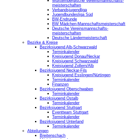
Württembergische Vereinsmannschafts-
meisterschaften
Verbandsjugendliga
Jugendbundesliga Süd
BW-Endrunde
BW Mädchen-Mannschaftsmeisterschaft
Deutsche Vereinsmannschafts-
meisterschaften
Deutsche Ländermeisterschaft
Bezirke & Kreise
Bezirksjugend Alb-Schwarzwald
Terminkalender
Kreisjugend Donau/Neckar
Kreisjugend Schwarzwald
Kreisjugend Zollern/Alb
Bezirksjugend Neckar-Fils
Kreisjugend ‎Esslingen/Nürtingen
Terminkalender
Finanzen
Bezirksjugend Oberschwaben
Terminkalender
Bezirksjugend Ostalb
Terminkalender
Bezirksjugend Stuttgart
‎Eventteam Stuttgart
Terminkalender
Bezirksjugend Unterland
Terminkalender
Abteilungen
Breitenschach