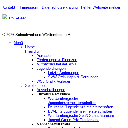
Kontakt
Impressum
Datenschutzerklärung
Fehler Webseite melden
RSS-Feed
© 2026 Schachverband Württemberg e.V.
Menü
Home
Präsidium
Adressen
Förderungen & Finanzen
Mitmachen bei der WSJ
Jugendordnungen
Letzte Änderungen
SVW Ordnungen & Satzungen
WSJ Grafik Vorlagen
Spielbetrieb
Ausschreibungen
Einzelspielerturniere
Württembergische
Jugendeinzelmeisterschaften
Deutsche Jugendeinzelmeisterschaften
BW-Blitz Jugendeinzelmeisterschaften
Württembergische Spaß-Schachturniere
Jugend-Grand-Prix Turnierserie
Mannschaftsturniere