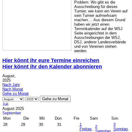
Problem. Wo gibt es die
Ausschreibung für dieses
Turnier, wie kann ein Verein auf
sein Turnier aufmerksam
machen.... Aus diesem Grund
haben wir jetzt einen
Terminkalender auf der WSJ
Seite eingerichtet in dem
Ausschreibungen der WSJ,
DSJ, anderer Landesverbände
und von Vereinen stehen
werden.
Hier könnt ihr eure Termine einreichen
Hier könnt ihr den Kalender abonnieren
August,
2025
Nach Jahr
Nach Monat
Gehe zu Monat
Gehe zu Monat
Juli
August 2025
September
Mon
Die
Mit
Don
Fre
Sam
Son
28
29
30
31
1
3
2
Freitag,
Sonntag,
Samstag,