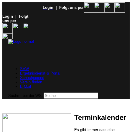
Login
| Folgt uns per
Login
| Folgt
uns per
SVW
Ergebnisdienst & Portal
Schachjugend
Verein finden
E-Mail
Suche...bei der WSJ
Terminkalender
Es gibt immer dasselbe