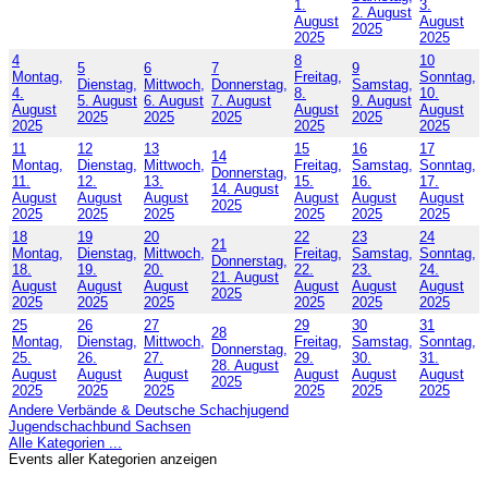
1.
3.
2. August
August
August
2025
2025
2025
4
8
10
5
6
7
9
Montag,
Freitag,
Sonntag,
Dienstag,
Mittwoch,
Donnerstag,
Samstag,
4.
8.
10.
5. August
6. August
7. August
9. August
August
August
August
2025
2025
2025
2025
2025
2025
2025
11
12
13
15
16
17
14
Montag,
Dienstag,
Mittwoch,
Freitag,
Samstag,
Sonntag,
Donnerstag,
11.
12.
13.
15.
16.
17.
14. August
August
August
August
August
August
August
2025
2025
2025
2025
2025
2025
2025
18
19
20
22
23
24
21
Montag,
Dienstag,
Mittwoch,
Freitag,
Samstag,
Sonntag,
Donnerstag,
18.
19.
20.
22.
23.
24.
21. August
August
August
August
August
August
August
2025
2025
2025
2025
2025
2025
2025
25
26
27
29
30
31
28
Montag,
Dienstag,
Mittwoch,
Freitag,
Samstag,
Sonntag,
Donnerstag,
25.
26.
27.
29.
30.
31.
28. August
August
August
August
August
August
August
2025
2025
2025
2025
2025
2025
2025
Andere Verbände & Deutsche Schachjugend
Jugendschachbund Sachsen
Alle Kategorien ...
Events aller Kategorien anzeigen