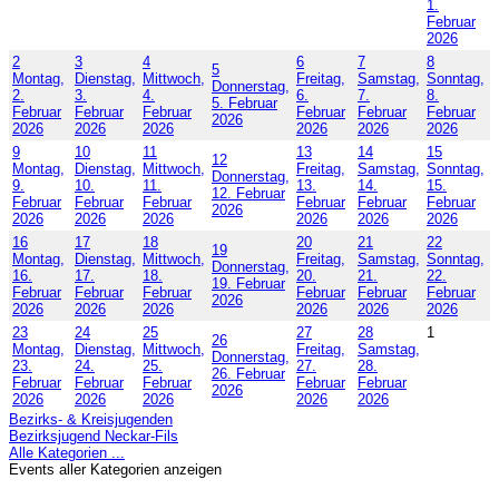
1.
Februar
2026
2
3
4
6
7
8
5
Montag,
Dienstag,
Mittwoch,
Freitag,
Samstag,
Sonntag,
Donnerstag,
2.
3.
4.
6.
7.
8.
5. Februar
Februar
Februar
Februar
Februar
Februar
Februar
2026
2026
2026
2026
2026
2026
2026
9
10
11
13
14
15
12
Montag,
Dienstag,
Mittwoch,
Freitag,
Samstag,
Sonntag,
Donnerstag,
9.
10.
11.
13.
14.
15.
12. Februar
Februar
Februar
Februar
Februar
Februar
Februar
2026
2026
2026
2026
2026
2026
2026
16
17
18
20
21
22
19
Montag,
Dienstag,
Mittwoch,
Freitag,
Samstag,
Sonntag,
Donnerstag,
16.
17.
18.
20.
21.
22.
19. Februar
Februar
Februar
Februar
Februar
Februar
Februar
2026
2026
2026
2026
2026
2026
2026
23
24
25
27
28
1
26
Montag,
Dienstag,
Mittwoch,
Freitag,
Samstag,
Donnerstag,
23.
24.
25.
27.
28.
26. Februar
Februar
Februar
Februar
Februar
Februar
2026
2026
2026
2026
2026
2026
Bezirks- & Kreisjugenden
Bezirksjugend Neckar-Fils
Alle Kategorien ...
Events aller Kategorien anzeigen