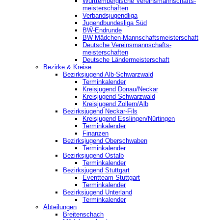
Württembergische Vereinsmannschafts-
meisterschaften
Verbandsjugendliga
Jugendbundesliga Süd
BW-Endrunde
BW Mädchen-Mannschaftsmeisterschaft
Deutsche Vereinsmannschafts-
meisterschaften
Deutsche Ländermeisterschaft
Bezirke & Kreise
Bezirksjugend Alb-Schwarzwald
Terminkalender
Kreisjugend Donau/Neckar
Kreisjugend Schwarzwald
Kreisjugend Zollern/Alb
Bezirksjugend Neckar-Fils
Kreisjugend ‎Esslingen/Nürtingen
Terminkalender
Finanzen
Bezirksjugend Oberschwaben
Terminkalender
Bezirksjugend Ostalb
Terminkalender
Bezirksjugend Stuttgart
‎Eventteam Stuttgart
Terminkalender
Bezirksjugend Unterland
Terminkalender
Abteilungen
Breitenschach