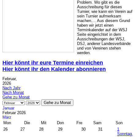
Problem. Wo gibt es die
Ausschreibung für dieses
Turnier, wie kann ein Verein auf
sein Turnier aufmerksam
machen.... Aus diesem Grund
haben wir jetzt einen
Terminkalender auf der WSJ
Seite eingerichtet in dem
Ausschreibungen der WSJ,
DSJ, anderer Landesverbände
und von Vereinen stehen
werden.
Hier könnt ihr eure Termine einreichen
Hier könnt ihr den Kalender abonnieren
Februar,
2026
Nach Jahr
Nach Monat
Gehe zu Monat
Gehe zu Monat
Januar
Februar 2026
März
Mon
Die
Mit
Don
Fre
Sam
Son
26
27
28
29
30
31
1
Sonntag,