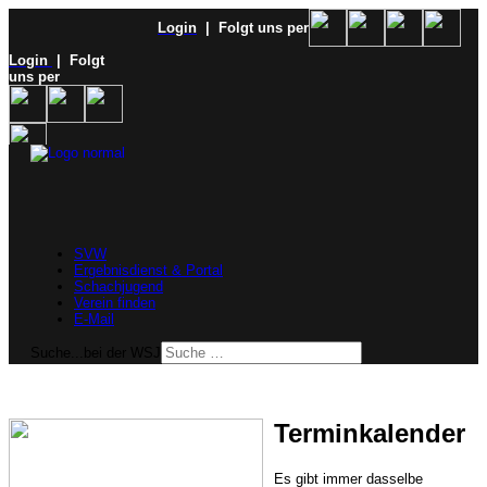
Login
| Folgt uns per
Login
| Folgt
uns per
SVW
Ergebnisdienst & Portal
Schachjugend
Verein finden
E-Mail
Suche...bei der WSJ
Terminkalender
Es gibt immer dasselbe