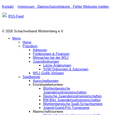
Kontakt
Impressum
Datenschutzerklärung
Fehler Webseite melden
RSS-Feed
© 2026 Schachverband Württemberg e.V.
Menü
Home
Präsidium
Adressen
Förderungen & Finanzen
Mitmachen bei der WSJ
Jugendordnungen
Letzte Änderungen
SVW Ordnungen & Satzungen
WSJ Grafik Vorlagen
Spielbetrieb
Ausschreibungen
Einzelspielerturniere
Württembergische
Jugendeinzelmeisterschaften
Deutsche Jugendeinzelmeisterschaften
BW-Blitz Jugendeinzelmeisterschaften
Württembergische Spaß-Schachturniere
Jugend-Grand-Prix Turnierserie
Mannschaftsturniere