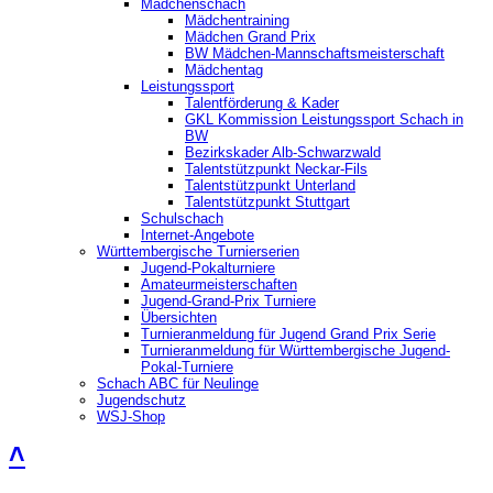
Mädchenschach
Mädchentraining
Mädchen Grand Prix
BW Mädchen-Mannschaftsmeisterschaft
Mädchentag
Leistungssport
Talentförderung & Kader
GKL Kommission Leistungssport Schach in
BW
Bezirkskader Alb-Schwarzwald
Talentstützpunkt Neckar-Fils
Talentstützpunkt Unterland
Talentstützpunkt Stuttgart
Schulschach
Internet-Angebote
Württembergische Turnierserien
Jugend-Pokalturniere
Amateurmeisterschaften
Jugend-Grand-Prix Turniere
Übersichten
Turnieranmeldung für Jugend Grand Prix Serie
Turnieranmeldung für Württembergische Jugend-
Pokal-Turniere
Schach ABC für Neulinge
Jugendschutz
WSJ-Shop
˄