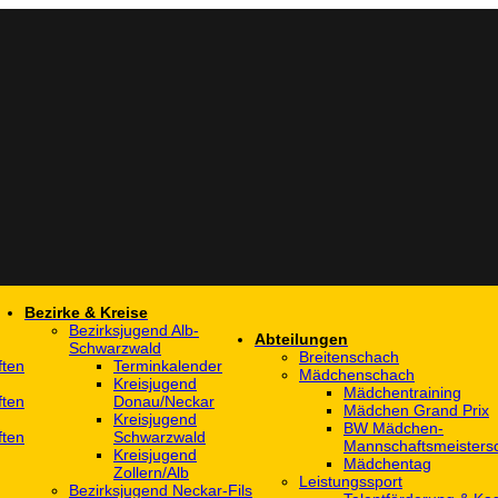
Bezirke & Kreise
Bezirksjugend Alb-
Abteilungen
Schwarzwald
Breitenschach
ften
Terminkalender
Mädchenschach
Kreisjugend
Mädchentraining
ften
Donau/Neckar
Mädchen Grand Prix
Kreisjugend
BW Mädchen-
ften
Schwarzwald
Mannschaftsmeistersc
Kreisjugend
Mädchentag
Zollern/Alb
Leistungssport
Bezirksjugend Neckar-Fils