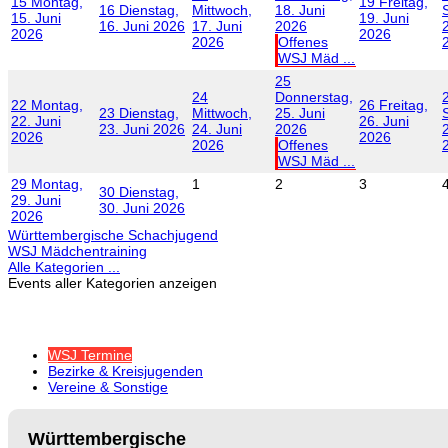
15
Montag,
19
Freitag,
16
Dienstag,
Mittwoch,
18. Juni
15. Juni
19. Juni
16. Juni 2026
17. Juni
2026
2026
2026
2026
Offenes
WSJ Mäd ...
25
24
Donnerstag,
22
Montag,
26
Freitag,
23
Dienstag,
Mittwoch,
25. Juni
22. Juni
26. Juni
23. Juni 2026
24. Juni
2026
2026
2026
2026
Offenes
WSJ Mäd ...
29
Montag,
1
2
3
30
Dienstag,
29. Juni
30. Juni 2026
2026
Württembergische Schachjugend
WSJ Mädchentraining
Alle Kategorien ...
Events aller Kategorien anzeigen
WSJ Termine
Bezirke & Kreisjugenden
Vereine & Sonstige
Württembergische