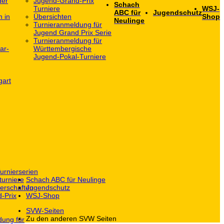
der
Jugend-Grand-Prix
Schach
Turniere
WSJ-
ABC für
Jugendschutz
h in
Übersichten
Shop
Neulinge
Turnieranmeldung für
Jugend Grand Prix Serie
Turnieranmeldung für
ar-
Württembergische
Jugend-Pokal-Turniere
gart
urnierserien
turniere
Schach ABC für Neulinge
erschaften
Jugendschutz
-Prix
WSJ-Shop
SVW-Seiten
Zu den anderen SVW Seiten
dung für