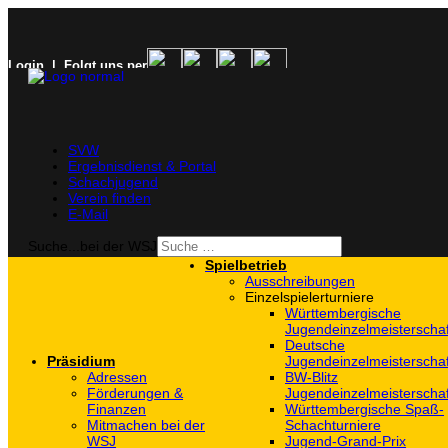
Login
| Folgt uns per
SVW
Ergebnisdienst & Portal
Schachjugend
Verein finden
E-Mail
Suche...bei der WSJ
Spielbetrieb
Ausschreibungen
Einzelspielerturniere
Württembergische
Jugendeinzelmeisterscha
Deutsche
Präsidium
Jugendeinzelmeisterscha
Adressen
BW-Blitz
Förderungen &
Jugendeinzelmeisterscha
Finanzen
Württembergische Spaß-
Mitmachen bei der
Schachturniere
WSJ
Jugend-Grand-Prix