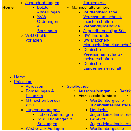
Jugendordnungen
Turnierserie
Home
Letzte
Mannschaftsturniere
Änderungen
Württembergische
SVW
Vereinsmannschafts-
Ordnungen
meisterschaften
&
Verbandsjugendliga
Satzungen
Jugendbundesliga Süd
WSJ Grafik
BW-Endrunde
Vorlagen
BW Mädchen-
Mannschaftsmeisterschaf
Deutsche
Vereinsmannschafts-
meisterschaften
Deutsche
Ländermeisterschaft
Home
Präsidium
Adressen
Spielbetrieb
Förderungen &
Ausschreibungen
Bezirk
Finanzen
Einzelspielerturniere
Mitmachen bei der
Württembergische
WSJ
Jugendeinzelmeisters
Jugendordnungen
Deutsche
Letzte Änderungen
Jugendeinzelmeisters
SVW Ordnungen &
BW-Blitz
Satzungen
Jugendeinzelmeisters
WSJ Grafik Vorlagen
Württembergische