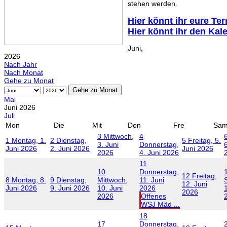
stehen werden.
Hier könnt ihr eure Te
Hier könnt ihr den Kal
Juni,
2026
Nach Jahr
Nach Monat
Gehe zu Monat
Gehe zu Monat
Mai
Juni 2026
Juli
Mon
Die
Mit
Don
Fre
Sa
3
Mittwoch,
4
1
Montag, 1.
2
Dienstag,
5
Freitag, 5.
3. Juni
Donnerstag,
6
Juni 2026
2. Juni 2026
Juni 2026
2026
4. Juni 2026
11
10
Donnerstag,
12
Freitag,
8
Montag, 8.
9
Dienstag,
Mittwoch,
11. Juni
12. Juni
Juni 2026
9. Juni 2026
10. Juni
2026
2026
2026
Offenes
WSJ Mäd ...
18
17
Donnerstag,