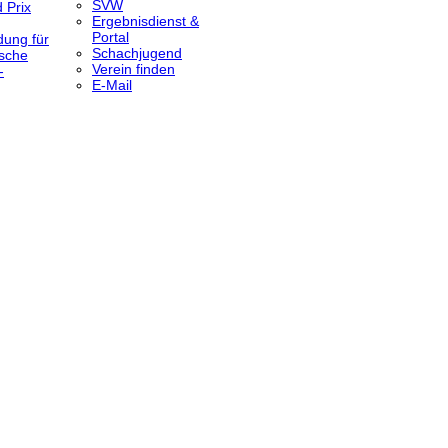
SVW
 Prix
Ergebnisdienst &
Portal
dung für
Schachjugend
sche
Verein finden
-
E-Mail