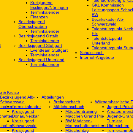
Talentförderung & Ka
Kreisjugend
GKL Kommission
‎Esslingen/Nürtingen
Leistungssport Schac
Terminkalender
BW
Finanzen
Bezirkskader Alb-
Bezirksjugend
Schwarzwald
Oberschwaben
Talentstützpunkt Neck
Terminkalender
Fils
Bezirksjugend Ostalb
Talentstützpunkt
Terminkalender
Unterland
t
Bezirksjugend Stuttgart
Talentstützpunkt Stutt
‎Eventteam Stuttgart
Schulschach
Terminkalender
Internet-Angebote
Bezirksjugend Unterland
Terminkalender
e & Kreise
Bezirksjugend Alb-
Abteilungen
Schwarzwald
Breitenschach
Württembergische T
chaften
Terminkalender
Mädchenschach
Jugend-Pokal
Kreisjugend
Mädchentraining
Amateurmeist
chaften
Donau/Neckar
Mädchen Grand Prix
Jugend-Grand
Kreisjugend
BW Mädchen-
Turniere
chaften
Schwarzwald
Mannschaftsmeisterschaft
Übersichten
Kreisjugend
Mädchentag
Turnieranmel