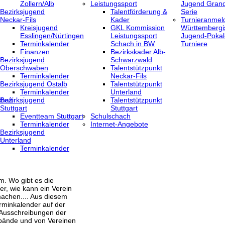
Zollern/Alb
Leistungssport
Jugend Grand
Bezirksjugend
Talentförderung &
Serie
Neckar-Fils
Kader
Turnieranmel
Kreisjugend
GKL Kommission
Württembergi
‎Esslingen/Nürtingen
Leistungssport
Jugend-Pokal
Terminkalender
Schach in BW
Turniere
Finanzen
Bezirkskader Alb-
Bezirksjugend
Schwarzwald
Oberschwaben
Talentstützpunkt
Terminkalender
Neckar-Fils
Bezirksjugend Ostalb
Talentstützpunkt
Terminkalender
Unterland
haft
Bezirksjugend
Talentstützpunkt
Stuttgart
Stuttgart
‎Eventteam Stuttgart
Schulschach
Terminkalender
Internet-Angebote
Bezirksjugend
Unterland
Terminkalender
m. Wo gibt es die
er, wie kann ein Verein
achen.... Aus diesem
rminkalender auf der
 Ausschreibungen der
bände und von Vereinen