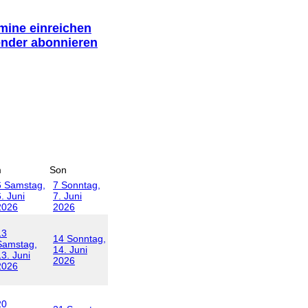
rmine einreichen
ender abonnieren
m
Son
6
Samstag,
7
Sonntag,
. Juni
7. Juni
2026
2026
13
14
Sonntag,
Samstag,
14. Juni
13. Juni
2026
2026
20