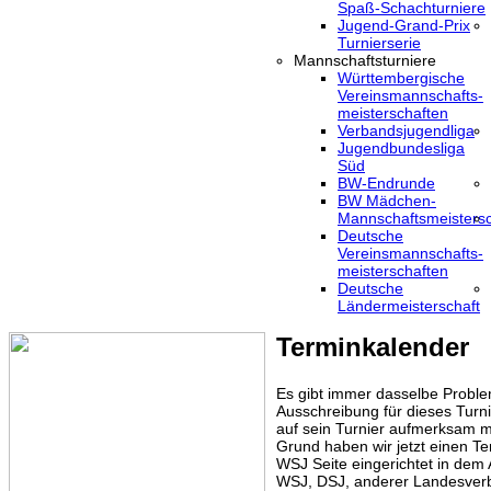
Spaß-Schachturniere
Jugend-Grand-Prix
Turnierserie
Mannschaftsturniere
Württembergische
Vereinsmannschafts-
meisterschaften
Verbandsjugendliga
Jugendbundesliga
Süd
BW-Endrunde
BW Mädchen-
Mannschaftsmeistersc
Deutsche
Vereinsmannschafts-
meisterschaften
Deutsche
Ländermeisterschaft
Terminkalender
Es gibt immer dasselbe Proble
Ausschreibung für dieses Turni
auf sein Turnier aufmerksam m
Grund haben wir jetzt einen Te
WSJ Seite eingerichtet in dem
WSJ, DSJ, anderer Landesver