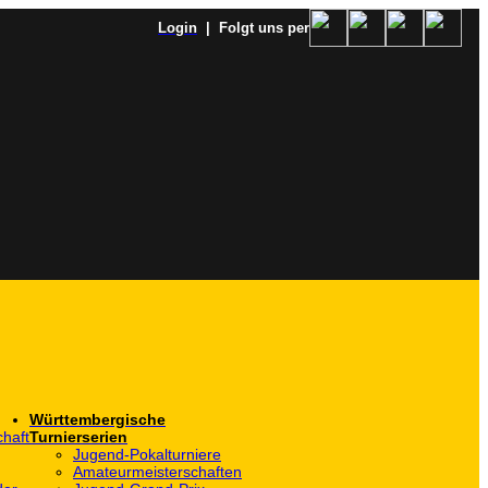
Login
| Folgt uns per
Württembergische
haft
Turnierserien
Jugend-Pokalturniere
Amateurmeisterschaften