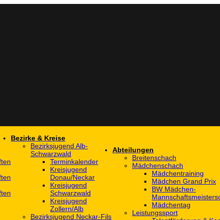
Bezirke & Kreise
Bezirksjugend Alb-
Abteilungen
Schwarzwald
Breitenschach
ften
Terminkalender
Mädchenschach
Kreisjugend
Mädchentraining
ften
Donau/Neckar
Mädchen Grand Prix
Kreisjugend
BW Mädchen-
ften
Schwarzwald
Mannschaftsmeistersc
Kreisjugend
Mädchentag
Zollern/Alb
Leistungssport
Bezirksjugend Neckar-Fils