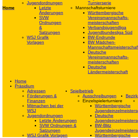
Jugendordnungen
Turnierserie
Home
Letzte
Mannschaftsturniere
Änderungen
Württembergische
SVW
Vereinsmannschafts-
Ordnungen
meisterschaften
&
Verbandsjugendliga
Satzungen
Jugendbundesliga Süd
WSJ Grafik
BW-Endrunde
Vorlagen
BW Mädchen-
Mannschaftsmeisterschaf
Deutsche
Vereinsmannschafts-
meisterschaften
Deutsche
Ländermeisterschaft
Home
Präsidium
Adressen
Spielbetrieb
Förderungen &
Ausschreibungen
Bezirk
Finanzen
Einzelspielerturniere
Mitmachen bei der
Württembergische
WSJ
Jugendeinzelmeisters
Jugendordnungen
Deutsche
Letzte Änderungen
Jugendeinzelmeisters
SVW Ordnungen &
BW-Blitz
Satzungen
Jugendeinzelmeisters
WSJ Grafik Vorlagen
Württembergische