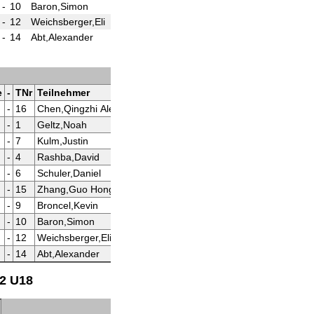
-
10
Baron,Simon
(2½)
-
-
12
Weichsberger,Eli
(2)
-
-
14
Abt,Alexander
(2)
-
e
-
TNr
Teilnehmer
Tite
Punkte
Ergebnis
At
-
16
Chen,Qingzhi Ale
(5)
0 - 1
-
1
Geltz,Noah
(5)
0 - 1
-
7
Kulm,Justin
(3½)
0 - 1
-
4
Rashba,David
(3½)
0 - 1
-
6
Schuler,Daniel
(3)
0 - 1
-
15
Zhang,Guo Hong
(2½)
½ - ½
-
9
Broncel,Kevin
(2½)
0 - 1
-
10
Baron,Simon
(2½)
0 - 1
-
12
Weichsberger,Eli
(2)
1 - 0
-
14
Abt,Alexander
(2)
1 - 0
22 U18