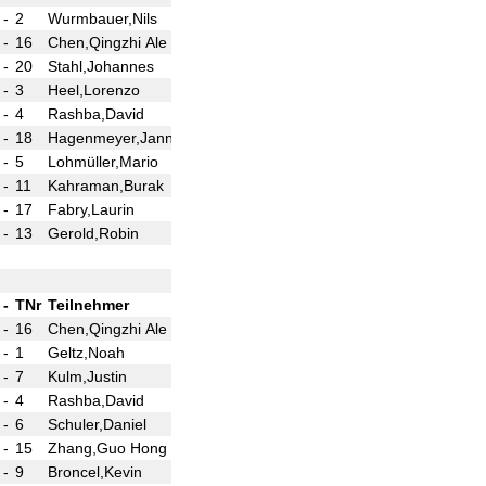
-
2
Wurmbauer,Nils
(4)
½ - ½
-
16
Chen,Qingzhi Ale
(4)
0 - 1
-
20
Stahl,Johannes
(3)
1 - 0
-
3
Heel,Lorenzo
(3)
0 - 1
-
4
Rashba,David
(2½)
0 - 1
-
18
Hagenmeyer,Janni
(2½)
1 - 0
-
5
Lohmüller,Mario
(2)
0 - 1
-
11
Kahraman,Burak
(2)
0 - 1
-
17
Fabry,Laurin
(1)
1 - 0
-
13
Gerold,Robin
(1)
½ - ½
-
TNr
Teilnehmer
Tite
Punkte
Ergebnis
At
-
16
Chen,Qingzhi Ale
(5)
-
-
1
Geltz,Noah
(5)
-
-
7
Kulm,Justin
(3½)
-
-
4
Rashba,David
(3½)
-
-
6
Schuler,Daniel
(3)
-
-
15
Zhang,Guo Hong
(2½)
-
-
9
Broncel,Kevin
(2½)
-