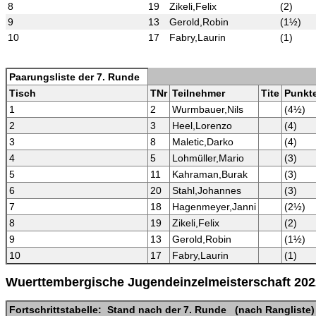
8
19
Zikeli,Felix
(2)
9
13
Gerold,Robin
(1½)
10
17
Fabry,Laurin
(1)
Paarungsliste der 7. Runde
Tisch
TNr
Teilnehmer
Tite
Punkt
1
2
Wurmbauer,Nils
(4½)
2
3
Heel,Lorenzo
(4)
3
8
Maletic,Darko
(4)
4
5
Lohmüller,Mario
(3)
5
11
Kahraman,Burak
(3)
6
20
Stahl,Johannes
(3)
7
18
Hagenmeyer,Janni
(2½)
8
19
Zikeli,Felix
(2)
9
13
Gerold,Robin
(1½)
10
17
Fabry,Laurin
(1)
Wuerttembergische Jugendeinzelmeisterschaft 20
Fortschrittstabelle: Stand nach der 7. Runde (nach Rangliste)