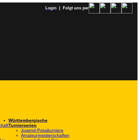
Login
| Folgt uns per
Württembergische
haft
Turnierserien
Jugend-Pokalturniere
Amateurmeisterschaften