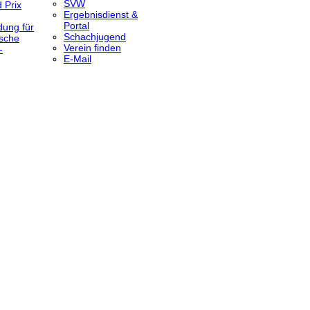
SVW
 Prix
Ergebnisdienst &
Portal
dung für
Schachjugend
sche
Verein finden
-
E-Mail