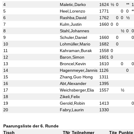
4
Maletic,Darko
1624
½
0
**
1
5
Heel,Lorenzo
1771
0
0
*
6
Rashba,David
1762
0
0
½
7
Kulm,Justin
1660
0
0
8
Stahl,Johannes
½
0
0
9
Schuler,Daniel
1660
0
0
10
Lohmüller,Mario
1682
0
11
Kahraman,Burak
1558
0
12
Baron,Simon
1601
0
13
Broncel,Kevin
1610
0
0
14
Hagenmeyer,Jannis
1126
0
15
Zhang,Guo Hong
1311
16
Abt,Alexander
1395
17
Weichsberger,Elia
1557
½
18
Zikeli,Felix
19
Gerold,Robin
1413
0
20
Fabry,Laurin
1330
Paarungsliste der 6. Runde
Tisch
TNr
Teilnehmer
Tite
Punkte