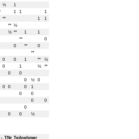
½
1
1
4.0
23.0
*
1
1
1
1
4.0
18.5
**
1
1
1
3.5
20.5
**
½
1
1
1
3.5
18.5
½
**
1
1
3.0
21.5
**
0
1
1
1
3.0
17.0
0
**
0
1
1
1
3.0
16.5
**
½
0
1
1
½
3.0
14.5
0
0
1
**
½
1
2.5
19.5
0
1
½
**
1
2.5
19.5
0
0
**
1
1
½
2.5
16.5
0
½
0
0
**
1
1
2.5
13.5
0
0
0
1
**
½
½
2.0
17.0
0
0
0
½
**
1
2.0
17.0
0
0
½
0
**
½
1
2.0
12.0
0
½
0
½
**
½
1.5
15.0
0
0
½
0
0
½
**
1.0
15.5
-
TNr
Teilnehmer
Tite
Punkte
Ergebnis
At