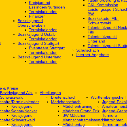
Talentförderung & Ka
Kreisjugend
GKL Kommission
‎Esslingen/Nürtingen
Leistungssport Schac
Terminkalender
BW
Finanzen
Bezirkskader Alb-
Bezirksjugend
Schwarzwald
Oberschwaben
Talentstützpunkt Neck
Terminkalender
Fils
Bezirksjugend Ostalb
Talentstützpunkt
Terminkalender
Unterland
t
Bezirksjugend Stuttgart
Talentstützpunkt Stutt
‎Eventteam Stuttgart
Schulschach
Terminkalender
Internet-Angebote
Bezirksjugend Unterland
Terminkalender
e & Kreise
Bezirksjugend Alb-
Abteilungen
Schwarzwald
Breitenschach
Württembergische T
chaften
Terminkalender
Mädchenschach
Jugend-Pokal
Kreisjugend
Mädchentraining
Amateurmeist
chaften
Donau/Neckar
Mädchen Grand Prix
Jugend-Grand
Kreisjugend
BW Mädchen-
Turniere
chaften
Schwarzwald
Mannschaftsmeisterschaft
Übersichten
Kreisjugend
Mädchentag
Turnieranmel