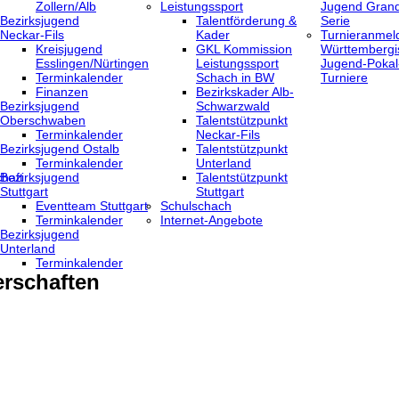
Zollern/Alb
Leistungssport
Jugend Grand
Bezirksjugend
Talentförderung &
Serie
Neckar-Fils
Kader
Turnieranmel
Kreisjugend
GKL Kommission
Württembergi
‎Esslingen/Nürtingen
Leistungssport
Jugend-Pokal
Terminkalender
Schach in BW
Turniere
Finanzen
Bezirkskader Alb-
Bezirksjugend
Schwarzwald
Oberschwaben
Talentstützpunkt
Terminkalender
Neckar-Fils
Bezirksjugend Ostalb
Talentstützpunkt
Terminkalender
Unterland
haft
Bezirksjugend
Talentstützpunkt
Stuttgart
Stuttgart
‎Eventteam Stuttgart
Schulschach
Terminkalender
Internet-Angebote
Bezirksjugend
Unterland
Terminkalender
rschaften