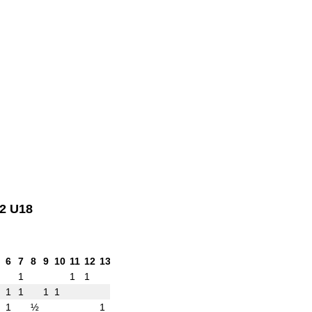
22 U18
6
7
8
9
10
11
12
13
14
15
16
17
18
19
20
Punkte
Buchh
1
1
1
5.0
22.5
1
1
1
1
5.0
22.0
1
½
1
½
4.5
20.0