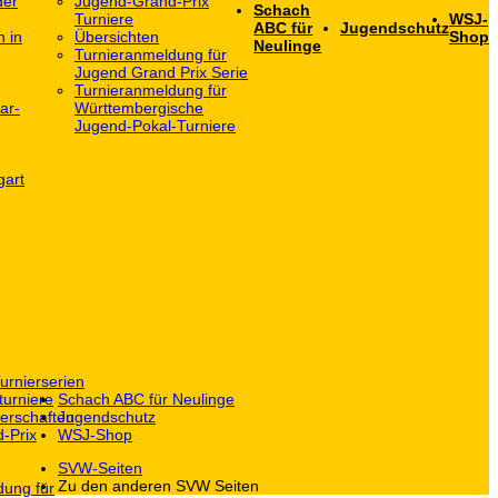
der
Jugend-Grand-Prix
Schach
Turniere
WSJ-
ABC für
Jugendschutz
h in
Übersichten
Shop
Neulinge
Turnieranmeldung für
Jugend Grand Prix Serie
Turnieranmeldung für
ar-
Württembergische
Jugend-Pokal-Turniere
gart
urnierserien
turniere
Schach ABC für Neulinge
erschaften
Jugendschutz
-Prix
WSJ-Shop
SVW-Seiten
Zu den anderen SVW Seiten
dung für