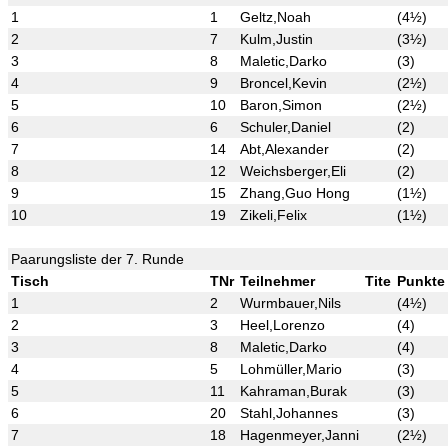
1
1
Geltz,Noah
(4½)
2
7
Kulm,Justin
(3½)
3
8
Maletic,Darko
(3)
4
9
Broncel,Kevin
(2½)
5
10
Baron,Simon
(2½)
6
6
Schuler,Daniel
(2)
7
14
Abt,Alexander
(2)
8
12
Weichsberger,Eli
(2)
9
15
Zhang,Guo Hong
(1½)
10
19
Zikeli,Felix
(1½)
Paarungsliste der 7. Runde
Tisch
TNr
Teilnehmer
Tite
Punkte
1
2
Wurmbauer,Nils
(4½)
2
3
Heel,Lorenzo
(4)
3
8
Maletic,Darko
(4)
4
5
Lohmüller,Mario
(3)
5
11
Kahraman,Burak
(3)
6
20
Stahl,Johannes
(3)
7
18
Hagenmeyer,Janni
(2½)