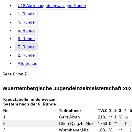
U18 Auslosung der jeweiligen Runde
1. Runde
4. Runde
5. Runde
6. Runde
7. Runde
2. Runde
Alle Seiten
Seite 6 von 7
Wuerttembergische Jugendeinzelmeisterschaft 20
Kreuztabelle im Schweizer-
System nach der 6. Runde
Nr.
Teilnehmer
TWZ
1
2
3
4
5
1
Geltz,Noah
2181
**
1
½
½
2
Chen,Qingzhi Alex
1753
0
**
1
3
Wurmbauer,Nils
1881
½
**
1