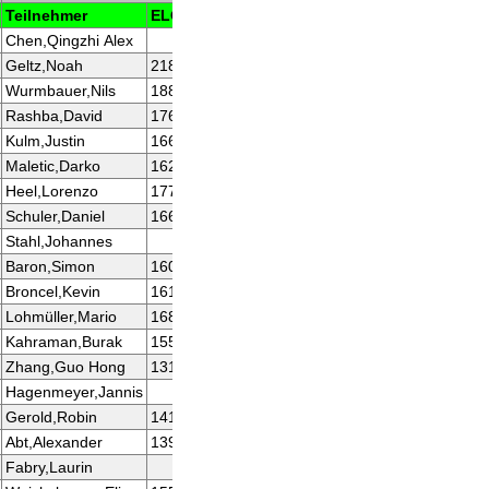
Teilnehmer
ELO
NWZ
1
2
3
4
5
6
Chen,Qingzhi Alex
1753
8w1
12w1
4s1
6s1
2w0
5
Geltz,Noah
2181
2136
13w1
5s1
6w½
10s1
1s1
3
Wurmbauer,Nils
1881
1934
19s½
9w½
11s1
4w1
7s1
2
Rashba,David
1762
1858
17s1
11w1
1w0
3s0
6w½
1
Kulm,Justin
1660
1677
18w1
2w0
9s½
17w1
15s1
1
Maletic,Darko
1624
1663
15s1
7w1
2s½
1w0
4s½
9
Heel,Lorenzo
1771
1580
16w1
6s0
8w1
9s1
3w0
1
Schuler,Daniel
1660
1836
1s0
19w1
7s0
11w0
18s1
1
Stahl,Johannes
10w1
3s½
5w½
7w0
12s1
6
Baron,Simon
1601
1519
9s0
14w1
12s1
2w0
11s½
4
Broncel,Kevin
1610
1834
20w1
4s0
3w0
8s1
10w½
7
Lohmüller,Mario
1682
1655
14w1
1s0
10w0
16s1
9w0
1
Kahraman,Burak
1558
1400
2s0
18w½
17s0
14w½
20w1
1
Zhang,Guo Hong
1311
1383
12s0
10s0
15w0
13s½
16w1
1
Hagenmeyer,Jannis
1126
6w0
16s½
14s1
19w1
5w0
8
Gerold,Robin
1413
1592
7s0
15w½
18s½
12w0
14s0
2
Abt,Alexander
1395
1670
4w0
20s½
13w1
5s0
19s½
1
Fabry,Laurin
1330
5s0
13s½
16w½
20s0
8w0
1