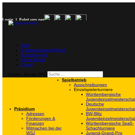
Login
| Folgt uns per
SVW
Ergebnisdienst & Portal
Schachjugend
Verein finden
E-Mail
Suche...bei der WSJ
Spielbetrieb
Ausschreibungen
Einzelspielerturniere
Württembergische
Jugendeinzelmeisterscha
Deutsche
Präsidium
Jugendeinzelmeisterscha
Adressen
BW-Blitz
Förderungen &
Jugendeinzelmeisterscha
Finanzen
Württembergische Spaß-
Mitmachen bei der
Schachturniere
WSJ
Jugend-Grand-Prix