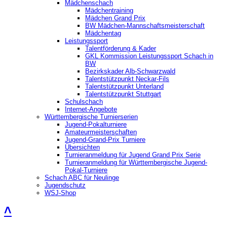
Mädchenschach
Mädchentraining
Mädchen Grand Prix
BW Mädchen-Mannschaftsmeisterschaft
Mädchentag
Leistungssport
Talentförderung & Kader
GKL Kommission Leistungssport Schach in
BW
Bezirkskader Alb-Schwarzwald
Talentstützpunkt Neckar-Fils
Talentstützpunkt Unterland
Talentstützpunkt Stuttgart
Schulschach
Internet-Angebote
Württembergische Turnierserien
Jugend-Pokalturniere
Amateurmeisterschaften
Jugend-Grand-Prix Turniere
Übersichten
Turnieranmeldung für Jugend Grand Prix Serie
Turnieranmeldung für Württembergische Jugend-
Pokal-Turniere
Schach ABC für Neulinge
Jugendschutz
WSJ-Shop
˄