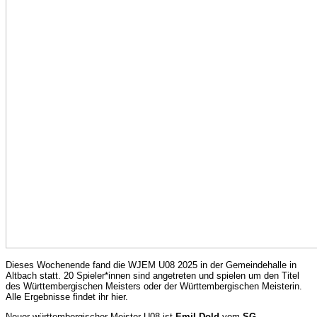
Dieses Wochenende fand die WJEM U08 2025 in der Gemeindehalle in
Altbach statt. 20 Spieler*innen sind angetreten und spielen um den Titel
des Württembergischen Meisters oder der Württembergischen Meisterin.
Alle Ergebnisse findet ihr hier.
Neuer württembergischer Meister U08 ist
Emil Dold
vom
SG