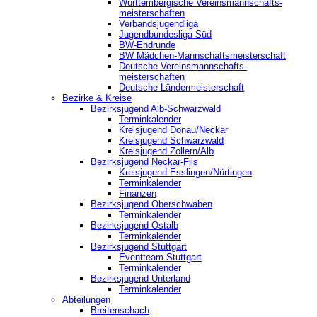
Württembergische Vereinsmannschafts-
meisterschaften
Verbandsjugendliga
Jugendbundesliga Süd
BW-Endrunde
BW Mädchen-Mannschaftsmeisterschaft
Deutsche Vereinsmannschafts-
meisterschaften
Deutsche Ländermeisterschaft
Bezirke & Kreise
Bezirksjugend Alb-Schwarzwald
Terminkalender
Kreisjugend Donau/Neckar
Kreisjugend Schwarzwald
Kreisjugend Zollern/Alb
Bezirksjugend Neckar-Fils
Kreisjugend ‎Esslingen/Nürtingen
Terminkalender
Finanzen
Bezirksjugend Oberschwaben
Terminkalender
Bezirksjugend Ostalb
Terminkalender
Bezirksjugend Stuttgart
‎Eventteam Stuttgart
Terminkalender
Bezirksjugend Unterland
Terminkalender
Abteilungen
Breitenschach