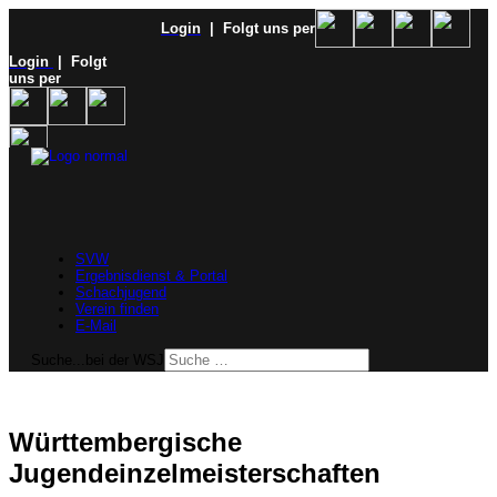
Login
| Folgt uns per
Login
| Folgt
uns per
SVW
Ergebnisdienst & Portal
Schachjugend
Verein finden
E-Mail
Suche...bei der WSJ
Württembergische
Jugendeinzelmeisterschaften