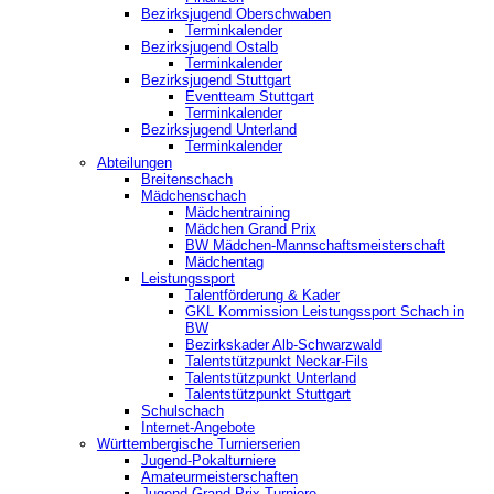
Bezirksjugend Oberschwaben
Terminkalender
Bezirksjugend Ostalb
Terminkalender
Bezirksjugend Stuttgart
‎Eventteam Stuttgart
Terminkalender
Bezirksjugend Unterland
Terminkalender
Abteilungen
Breitenschach
Mädchenschach
Mädchentraining
Mädchen Grand Prix
BW Mädchen-Mannschaftsmeisterschaft
Mädchentag
Leistungssport
Talentförderung & Kader
GKL Kommission Leistungssport Schach in
BW
Bezirkskader Alb-Schwarzwald
Talentstützpunkt Neckar-Fils
Talentstützpunkt Unterland
Talentstützpunkt Stuttgart
Schulschach
Internet-Angebote
Württembergische Turnierserien
Jugend-Pokalturniere
Amateurmeisterschaften
Jugend-Grand-Prix Turniere