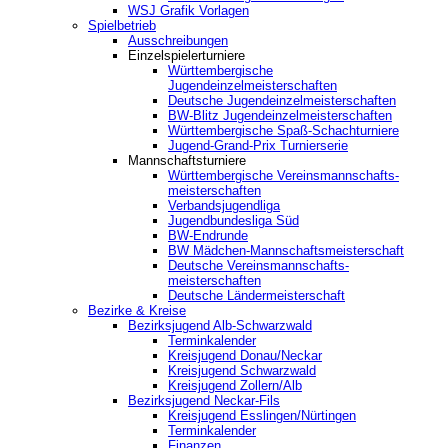
WSJ Grafik Vorlagen
Spielbetrieb
Ausschreibungen
Einzelspielerturniere
Württembergische
Jugendeinzelmeisterschaften
Deutsche Jugendeinzelmeisterschaften
BW-Blitz Jugendeinzelmeisterschaften
Württembergische Spaß-Schachturniere
Jugend-Grand-Prix Turnierserie
Mannschaftsturniere
Württembergische Vereinsmannschafts-
meisterschaften
Verbandsjugendliga
Jugendbundesliga Süd
BW-Endrunde
BW Mädchen-Mannschaftsmeisterschaft
Deutsche Vereinsmannschafts-
meisterschaften
Deutsche Ländermeisterschaft
Bezirke & Kreise
Bezirksjugend Alb-Schwarzwald
Terminkalender
Kreisjugend Donau/Neckar
Kreisjugend Schwarzwald
Kreisjugend Zollern/Alb
Bezirksjugend Neckar-Fils
Kreisjugend ‎Esslingen/Nürtingen
Terminkalender
Finanzen