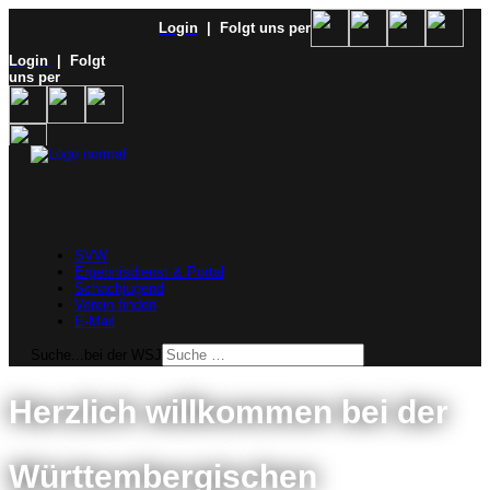
Login
| Folgt uns per
Login
| Folgt
uns per
SVW
Ergebnisdienst & Portal
Schachjugend
Verein finden
E-Mail
Suche...bei der WSJ
Herzlich willkommen bei der
Württembergischen