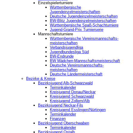
Einzelspielerturniere
Württembergische
Jugendeinzelmeisterschaften
Deutsche Jugendeinzelmeisterschaften
BW-Blitz Jugendeinzelmeisterschaften
Württembergische Spaß-Schachturniere
Jugend-Grand-Prix Turnierserie
Mannschaftsturniere
Württembergische Vereinsmannschafts-
meisterschaften
Verbandsjugendliga
Jugendbundesliga Süd
BW-Endrunde
BW Mädchen-Mannschaftsmeisterschaft
Deutsche Vereinsmannschafts-
meisterschaften
Deutsche Ländermeisterschaft
Bezirke & Kreise
Bezirksjugend Alb-Schwarzwald
Terminkalender
Kreisjugend Donau/Neckar
Kreisjugend Schwarzwald
Kreisjugend Zollern/Alb
Bezirksjugend Neckar-Fils
Kreisjugend ‎Esslingen/Nürtingen
Terminkalender
Finanzen
Bezirksjugend Oberschwaben
Terminkalender
Bezirksjugend Ostalb