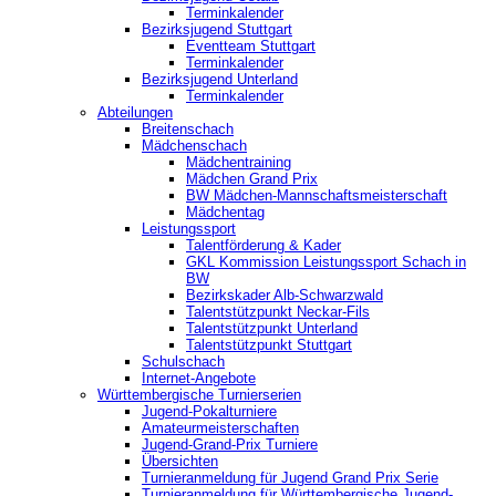
Terminkalender
Bezirksjugend Stuttgart
‎Eventteam Stuttgart
Terminkalender
Bezirksjugend Unterland
Terminkalender
Abteilungen
Breitenschach
Mädchenschach
Mädchentraining
Mädchen Grand Prix
BW Mädchen-Mannschaftsmeisterschaft
Mädchentag
Leistungssport
Talentförderung & Kader
GKL Kommission Leistungssport Schach in
BW
Bezirkskader Alb-Schwarzwald
Talentstützpunkt Neckar-Fils
Talentstützpunkt Unterland
Talentstützpunkt Stuttgart
Schulschach
Internet-Angebote
Württembergische Turnierserien
Jugend-Pokalturniere
Amateurmeisterschaften
Jugend-Grand-Prix Turniere
Übersichten
Turnieranmeldung für Jugend Grand Prix Serie
Turnieranmeldung für Württembergische Jugend-