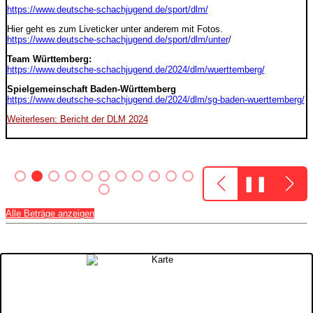
https://www.deutsche-schachjugend.de/sport/dlm/
Hier geht es zum Liveticker unter anderem mit Fotos.
https://www.deutsche-schachjugend.de/sport/dlm/unter
/
Team Württemberg:
https://www.deutsche-schachjugend.de/2024/dlm/wuerttemberg/
Spielgemeinschaft Baden-Württemberg
https://www.deutsche-schachjugend.de/2024/dlm/sg-baden-wuerttemberg/
Weiterlesen: Bericht der DLM 2024
❚❚
Alle Beträge anzeigen