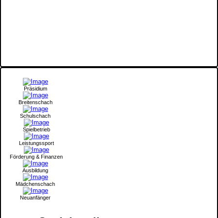
Präsidium
Breitenschach
Schulschach
Spielbetrieb
Leistungssport
Förderung & Finanzen
Ausbildung
Mädchenschach
Neuanfänger