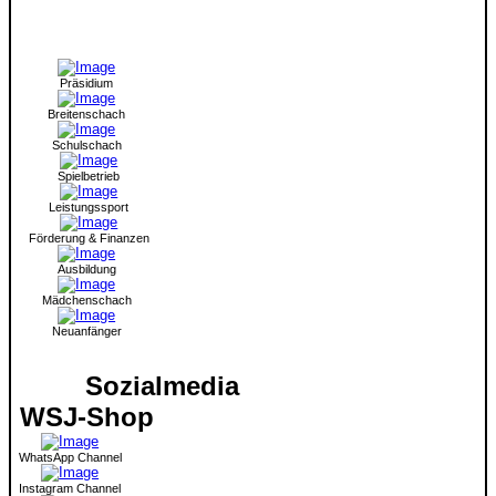
Präsidium
Breitenschach
Schulschach
Spielbetrieb
Leistungssport
Förderung & Finanzen
Ausbildung
Mädchenschach
Neuanfänger
Sozialmedia
WSJ-Shop
WhatsApp Channel
Instagram Channel