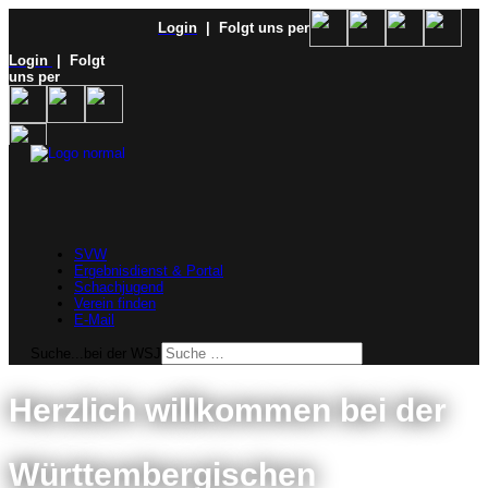
Login
| Folgt uns per
Login
| Folgt
uns per
SVW
Ergebnisdienst & Portal
Schachjugend
Verein finden
E-Mail
Suche...bei der WSJ
Herzlich willkommen bei der
Württembergischen