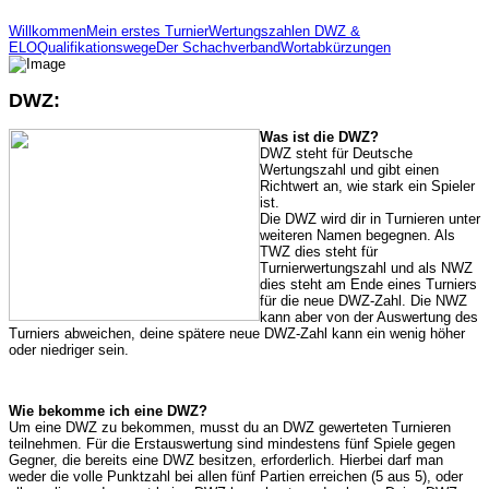
Willkommen
Mein erstes Turnier
Wertungszahlen DWZ &
ELO
Qualifikationswege
Der Schachverband
Wortabkürzungen
DWZ:
Was ist die DWZ?
DWZ steht für Deutsche
Wertungszahl und gibt einen
Richtwert an, wie stark ein Spieler
ist.
Die DWZ wird dir in Turnieren unter
weiteren Namen begegnen. Als
TWZ dies steht für
Turnierwertungszahl und als NWZ
dies steht am Ende eines Turniers
für die neue DWZ-Zahl. Die NWZ
kann aber von der Auswertung des
Turniers abweichen, deine spätere neue DWZ-Zahl kann ein wenig höher
oder niedriger sein.
Wie bekomme ich eine DWZ?
Um eine DWZ zu bekommen, musst du an DWZ gewerteten Turnieren
teilnehmen. Für die Erstauswertung sind mindestens fünf Spiele gegen
Gegner, die bereits eine DWZ besitzen, erforderlich. Hierbei darf man
weder die volle Punktzahl bei allen fünf Partien erreichen (5 aus 5), oder