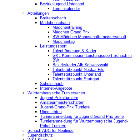
Bezirksjugend Unterland
Terminkalender
Abteilungen
Breitenschach
Mädchenschach
Mädchentraining
Mädchen Grand Prix
BW Mädchen-Mannschaftsmeisterschaft
Mädchentag
Leistungssport
Talentförderung & Kader
GKL Kommission Leistungssport Schach in
BW
Bezirkskader Alb-Schwarzwald
Talentstützpunkt Neckar-Fils
Talentstützpunkt Unterland
Talentstützpunkt Stuttgart
Schulschach
Internet-Angebote
Württembergische Turnierserien
Jugend-Pokalturniere
Amateurmeisterschaften
Jugend-Grand-Prix Turniere
Übersichten
Turnieranmeldung für Jugend Grand Prix Serie
Turnieranmeldung für Württembergische Jugend-
Pokal-Turniere
Schach ABC für Neulinge
Jugendschutz
WSJ-Shop