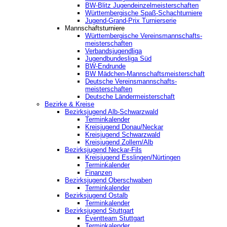
BW-Blitz Jugendeinzelmeisterschaften
Württembergische Spaß-Schachturniere
Jugend-Grand-Prix Turnierserie
Mannschaftsturniere
Württembergische Vereinsmannschafts-
meisterschaften
Verbandsjugendliga
Jugendbundesliga Süd
BW-Endrunde
BW Mädchen-Mannschaftsmeisterschaft
Deutsche Vereinsmannschafts-
meisterschaften
Deutsche Ländermeisterschaft
Bezirke & Kreise
Bezirksjugend Alb-Schwarzwald
Terminkalender
Kreisjugend Donau/Neckar
Kreisjugend Schwarzwald
Kreisjugend Zollern/Alb
Bezirksjugend Neckar-Fils
Kreisjugend ‎Esslingen/Nürtingen
Terminkalender
Finanzen
Bezirksjugend Oberschwaben
Terminkalender
Bezirksjugend Ostalb
Terminkalender
Bezirksjugend Stuttgart
‎Eventteam Stuttgart
Terminkalender