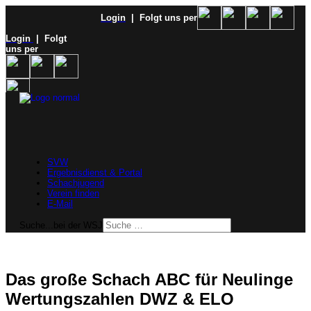
Login
| Folgt uns per
Login
| Folgt
uns per
SVW
Ergebnisdienst & Portal
Schachjugend
Verein finden
E-Mail
Suche...bei der WSJ
Das große Schach ABC für Neulinge
Wertungszahlen DWZ & ELO