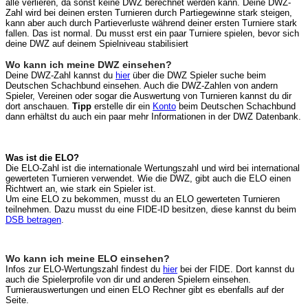
alle verlieren, da sonst keine DWZ berechnet werden kann. Deine DWZ-
Zahl wird bei deinen ersten Turnieren durch Partiegewinne stark steigen,
kann aber auch durch Partieverluste während deiner ersten Turniere stark
fallen. Das ist normal. Du musst erst ein paar Turniere spielen, bevor sich
deine DWZ auf deinem Spielniveau stabilisiert
Wo kann ich meine DWZ einsehen?
Deine DWZ-Zahl kannst du
hier
über die DWZ Spieler suche beim
Deutschen Schachbund einsehen. Auch die DWZ-Zahlen von andern
Spieler, Vereinen oder sogar die Auswertung von Turnieren kannst du dir
dort anschauen.
Tipp
erstelle dir ein
Konto
beim Deutschen Schachbund
dann erhältst du auch ein paar mehr Informationen in der DWZ Datenbank.
Was ist die ELO?
Die ELO-Zahl ist die internationale Wertungszahl und wird bei international
gewerteten Turnieren verwendet. Wie die DWZ, gibt auch die ELO einen
Richtwert an
, wie stark ein Spieler ist.
Um eine ELO zu bekommen, musst du an ELO gewerteten Turnieren
teilnehmen. Dazu musst du eine FIDE-ID besitzen, diese kannst du beim
DSB betragen
.
Wo kann ich meine ELO einsehen?
Infos zur ELO-Wertungszahl findest du
hier
bei der FIDE. Dort kannst du
auch die Spielerprofile von dir und anderen Spielern einsehen.
Turnierauswertungen und einen ELO Rechner gibt es ebenfalls auf der
Seite.