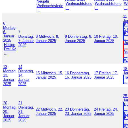
Neujahr
Weihnachtsferie
Weihnachtsferie
We
Weihnachtsferie
...
...
...
...
11
Ja
6
B
Montag,
S
6.
7
BJ
Januar
Dienstag,
8
Mittwoch, 8.
9
Donnerstag, 9.
10
Freitag, 10.
...
2025
7. Januar
Januar 2025
Januar 2025
Januar 2025
Ju
Heilige
2025
...
Drei Kö
Ve
...
...
W
13
14
18
Montag,
Dienstag,
15
Mittwoch, 15.
16
Donnerstag,
17
Freitag, 17.
Ja
13.
14.
Januar 2025
16. Januar 2025
Januar 2025
Ta
Januar
Januar
...
2025
2025
25
Ja
20
21
BJ
Montag,
Dienstag,
...
22
Mittwoch, 22.
23
Donnerstag,
24
Freitag, 24.
20.
21.
BJ
Januar 2025
23. Januar 2025
Januar 2025
Januar
Januar
BJ
2025
2025
...
W