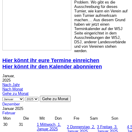
Problem. Wo gibt es die
Ausschreibung für dieses
Turnier, wie kann ein Verein auf
sein Turnier aufmerksam
machen.... Aus diesem Grund
haben wir jetzt einen
Terminkalender auf der WSJ
Seite eingerichtet in dem
Ausschreibungen der WSJ,
DSJ, anderer Landesverbände
und von Vereinen stehen
werden.
Hier könnt ihr eure Termine einreichen
Hier könnt ihr den Kalender abonnieren
Januar,
2025
Nach Jahr
Nach Monat
Gehe zu Monat
Gehe zu Monat
Dezember
Januar 2025
Februar
Mon
Die
Mit
Don
Fre
Sam
Son
30
31
1
Mittwoch, 1.
2
Donnerstag, 2.
3
Freitag, 3.
4
Januar 2025
Januar 2025
Januar 2025
Ja