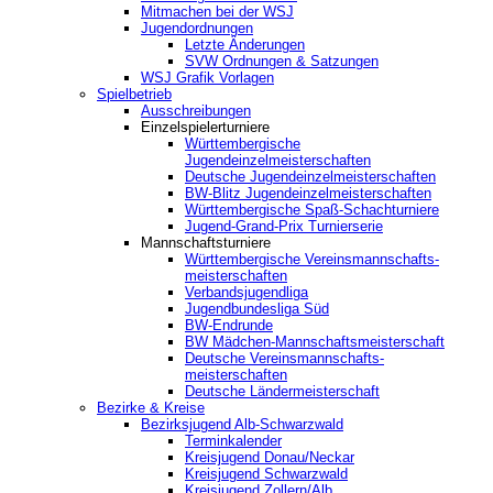
Mitmachen bei der WSJ
Jugendordnungen
Letzte Änderungen
SVW Ordnungen & Satzungen
WSJ Grafik Vorlagen
Spielbetrieb
Ausschreibungen
Einzelspielerturniere
Württembergische
Jugendeinzelmeisterschaften
Deutsche Jugendeinzelmeisterschaften
BW-Blitz Jugendeinzelmeisterschaften
Württembergische Spaß-Schachturniere
Jugend-Grand-Prix Turnierserie
Mannschaftsturniere
Württembergische Vereinsmannschafts-
meisterschaften
Verbandsjugendliga
Jugendbundesliga Süd
BW-Endrunde
BW Mädchen-Mannschaftsmeisterschaft
Deutsche Vereinsmannschafts-
meisterschaften
Deutsche Ländermeisterschaft
Bezirke & Kreise
Bezirksjugend Alb-Schwarzwald
Terminkalender
Kreisjugend Donau/Neckar
Kreisjugend Schwarzwald
Kreisjugend Zollern/Alb