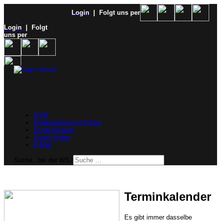
Login
| Folgt uns per
Login
| Folgt
uns per
SVW
Ergebnisdienst & Portal
Schachjugend
Verein finden
E-Mail
Suche...bei der WSJ
Terminkalender
Es gibt immer dasselbe