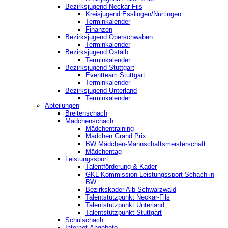
Bezirksjugend Neckar-Fils
Kreisjugend ‎Esslingen/Nürtingen
Terminkalender
Finanzen
Bezirksjugend Oberschwaben
Terminkalender
Bezirksjugend Ostalb
Terminkalender
Bezirksjugend Stuttgart
‎Eventteam Stuttgart
Terminkalender
Bezirksjugend Unterland
Terminkalender
Abteilungen
Breitenschach
Mädchenschach
Mädchentraining
Mädchen Grand Prix
BW Mädchen-Mannschaftsmeisterschaft
Mädchentag
Leistungssport
Talentförderung & Kader
GKL Kommission Leistungssport Schach in
BW
Bezirkskader Alb-Schwarzwald
Talentstützpunkt Neckar-Fils
Talentstützpunkt Unterland
Talentstützpunkt Stuttgart
Schulschach
Internet-Angebote