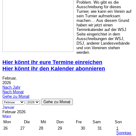
Problem. Wo gibt es die
Ausschreibung für dieses
Turnier, wie kann ein Verein auf
sein Turnier aufmerksam
machen.... Aus diesem Grund
haben wir jetzt einen
Terminkalender auf der WSJ
Seite eingerichtet in dem
Ausschreibungen der WSJ,
DSJ, anderer Landesverbände
und von Vereinen stehen
werden.
Hier könnt ihr eure Termine einreichen
Hier könnt ihr den Kalender abonnieren
Februar,
2026
Nach Jahr
Nach Monat
Gehe zu Monat
Gehe zu Monat
Januar
Februar 2026
März
Mon
Die
Mit
Don
Fre
Sam
Son
26
27
28
29
30
31
1
Sonntag,