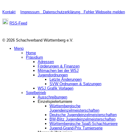
Kontakt
Impressum
Datenschutzerklärung
Fehler Webseite melden
RSS-Feed
© 2026 Schachverband Württemberg e.V.
Menü
Home
Präsidium
Adressen
Förderungen & Finanzen
Mitmachen bei der WSJ
Jugendordnungen
Letzte Änderungen
SVW Ordnungen & Satzungen
WSJ Grafik Vorlagen
Spielbetrieb
Ausschreibungen
Einzelspielerturniere
Württembergische
Jugendeinzelmeisterschaften
Deutsche Jugendeinzelmeisterschaften
BW-Blitz Jugendeinzelmeisterschaften
Württembergische Spaß-Schachturniere
Jugend-Grand-Prix Turnierserie