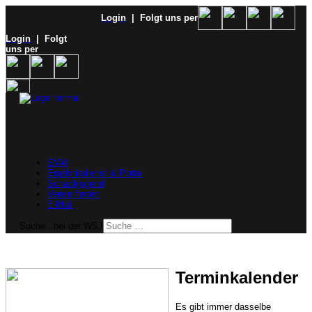
Login
| Folgt uns per
Login
| Folgt
uns per
SVW
Ergebnisdienst & Portal
Schachjugend
Verein finden
E-Mail
Suche...bei der WSJ
Terminkalender
Es gibt immer dasselbe