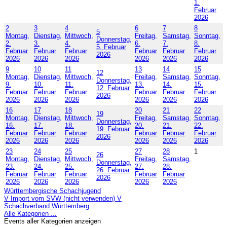
1.
Februar
2026
2
3
4
6
7
8
5
Montag,
Dienstag,
Mittwoch,
Freitag,
Samstag,
Sonntag,
Donnerstag,
2.
3.
4.
6.
7.
8.
5. Februar
Februar
Februar
Februar
Februar
Februar
Februar
2026
2026
2026
2026
2026
2026
2026
9
10
11
13
14
15
12
Montag,
Dienstag,
Mittwoch,
Freitag,
Samstag,
Sonntag,
Donnerstag,
9.
10.
11.
13.
14.
15.
12. Februar
Februar
Februar
Februar
Februar
Februar
Februar
2026
2026
2026
2026
2026
2026
2026
16
17
18
20
21
22
19
Montag,
Dienstag,
Mittwoch,
Freitag,
Samstag,
Sonntag,
Donnerstag,
16.
17.
18.
20.
21.
22.
19. Februar
Februar
Februar
Februar
Februar
Februar
Februar
2026
2026
2026
2026
2026
2026
2026
23
24
25
27
28
1
26
Montag,
Dienstag,
Mittwoch,
Freitag,
Samstag,
Donnerstag,
23.
24.
25.
27.
28.
26. Februar
Februar
Februar
Februar
Februar
Februar
2026
2026
2026
2026
2026
2026
Württembergische Schachjugend
V Import vom SVW (nicht verwenden) V
Schachverband Württemberg
Alle Kategorien ...
Events aller Kategorien anzeigen