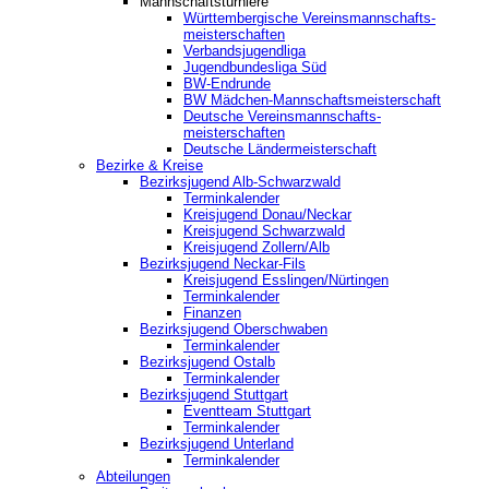
Mannschaftsturniere
Württembergische Vereinsmannschafts-
meisterschaften
Verbandsjugendliga
Jugendbundesliga Süd
BW-Endrunde
BW Mädchen-Mannschaftsmeisterschaft
Deutsche Vereinsmannschafts-
meisterschaften
Deutsche Ländermeisterschaft
Bezirke & Kreise
Bezirksjugend Alb-Schwarzwald
Terminkalender
Kreisjugend Donau/Neckar
Kreisjugend Schwarzwald
Kreisjugend Zollern/Alb
Bezirksjugend Neckar-Fils
Kreisjugend ‎Esslingen/Nürtingen
Terminkalender
Finanzen
Bezirksjugend Oberschwaben
Terminkalender
Bezirksjugend Ostalb
Terminkalender
Bezirksjugend Stuttgart
‎Eventteam Stuttgart
Terminkalender
Bezirksjugend Unterland
Terminkalender
Abteilungen