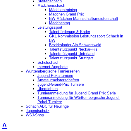
Breitenschach
Mädchenschach
Mädchentraining
Mädchen Grand Prix
BW Mädchen-Mannschaftsmeisterschaft
Mädchentag
Leistungssport
Talentförderung & Kader
GKL Kommission Leistungssport Schach in
BW
Bezirkskader Alb-Schwarzwald
Talentstützpunkt Neckar-Fils
Talentstützpunkt Unterland
Talentstützpunkt Stuttgart
Schulschach
Internet-Angebote
Württembergische Turnierserien
Jugend-Pokalturniere
Amateurmeisterschaften
Jugend-Grand-Prix Turniere
Übersichten
Turnieranmeldung für Jugend Grand Prix Serie
Turnieranmeldung für Württembergische Jugend-
Pokal-Turniere
Schach ABC für Neulinge
Jugendschutz
WSJ-Shop
˄