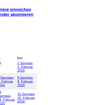
rmine einreichen
ender abonnieren
m
Son
1
1
Sonntag,
1. Februar
2026
Samstag,
8
Sonntag,
. Februar
8. Februar
026
2026
4
15
Sonntag,
amstag,
15. Februar
4. Februar
2026
026