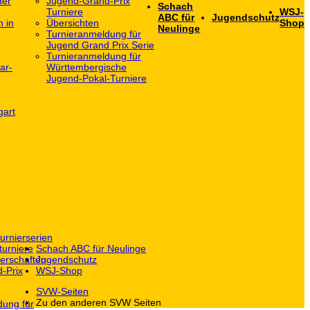
der
Jugend-Grand-Prix
Schach
Turniere
WSJ-
ABC für
Jugendschutz
h in
Übersichten
Shop
Neulinge
Turnieranmeldung für
Jugend Grand Prix Serie
Turnieranmeldung für
ar-
Württembergische
Jugend-Pokal-Turniere
gart
urnierserien
turniere
Schach ABC für Neulinge
erschaften
Jugendschutz
-Prix
WSJ-Shop
SVW-Seiten
Zu den anderen SVW Seiten
dung für