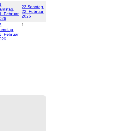
1
22
Sonntag,
amstag,
22. Februar
1. Februar
2026
026
8
1
amstag,
8. Februar
026