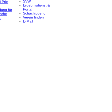
SVW
 Prix
Ergebnisdienst &
Portal
dung für
Schachjugend
sche
Verein finden
-
E-Mail