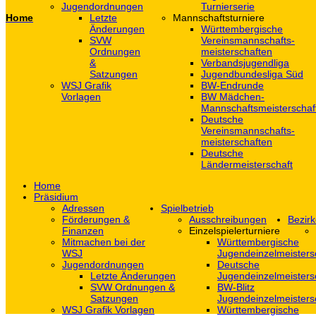
Jugendordnungen
Turnierserie
Home
Letzte
Mannschaftsturniere
Änderungen
Württembergische
SVW
Vereinsmannschafts-
Ordnungen
meisterschaften
&
Verbandsjugendliga
Satzungen
Jugendbundesliga Süd
WSJ Grafik
BW-Endrunde
Vorlagen
BW Mädchen-
Mannschaftsmeisterschaf
Deutsche
Vereinsmannschafts-
meisterschaften
Deutsche
Ländermeisterschaft
Home
Präsidium
Adressen
Spielbetrieb
Förderungen &
Ausschreibungen
Bezirk
Finanzen
Einzelspielerturniere
Mitmachen bei der
Württembergische
WSJ
Jugendeinzelmeisters
Jugendordnungen
Deutsche
Letzte Änderungen
Jugendeinzelmeisters
SVW Ordnungen &
BW-Blitz
Satzungen
Jugendeinzelmeisters
WSJ Grafik Vorlagen
Württembergische