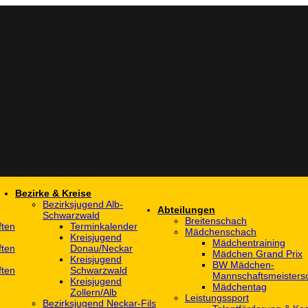
Bezirke & Kreise
Bezirksjugend Alb-
Abteilungen
Schwarzwald
Breitenschach
ften
Terminkalender
Mädchenschach
Kreisjugend
Mädchentraining
ften
Donau/Neckar
Mädchen Grand Prix
Kreisjugend
BW Mädchen-
ften
Schwarzwald
Mannschaftsmeistersc
Kreisjugend
Mädchentag
Zollern/Alb
Leistungssport
Bezirksjugend Neckar-Fils