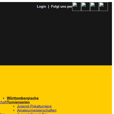
Login
| Folgt uns per
Württembergische
haft
Turnierserien
Jugend-Pokalturniere
Amateurmeisterschaften