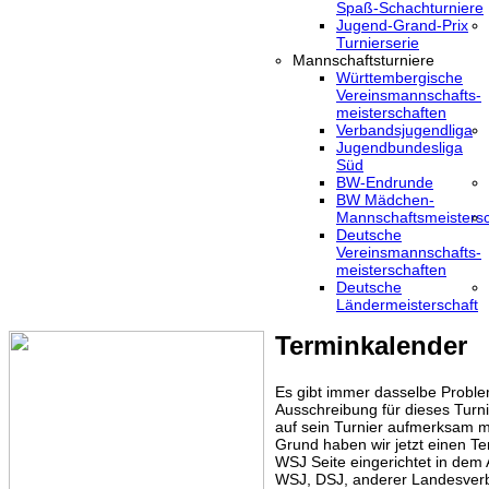
Spaß-Schachturniere
Jugend-Grand-Prix
Turnierserie
Mannschaftsturniere
Württembergische
Vereinsmannschafts-
meisterschaften
Verbandsjugendliga
Jugendbundesliga
Süd
BW-Endrunde
BW Mädchen-
Mannschaftsmeistersc
Deutsche
Vereinsmannschafts-
meisterschaften
Deutsche
Ländermeisterschaft
Terminkalender
Es gibt immer dasselbe Proble
Ausschreibung für dieses Turni
auf sein Turnier aufmerksam m
Grund haben wir jetzt einen Te
WSJ Seite eingerichtet in dem
WSJ, DSJ, anderer Landesver