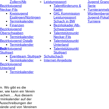
Zollern/Alb
Leistungssport
Jugend Grand
Bezirksjugend
Talentförderung &
Serie
Neckar-Fils
Kader
Turnieranmel
Kreisjugend
GKL Kommission
Württembergi
‎Esslingen/Nürtingen
Leistungssport
Jugend-Pokal
Terminkalender
Schach in BW
Turniere
Finanzen
Bezirkskader Alb-
Bezirksjugend
Schwarzwald
Oberschwaben
Talentstützpunkt
Terminkalender
Neckar-Fils
Bezirksjugend Ostalb
Talentstützpunkt
Terminkalender
Unterland
haft
Bezirksjugend
Talentstützpunkt
Stuttgart
Stuttgart
‎Eventteam Stuttgart
Schulschach
Terminkalender
Internet-Angebote
Bezirksjugend
Unterland
Terminkalender
m. Wo gibt es die
er, wie kann ein Verein
achen.... Aus diesem
rminkalender auf der
 Ausschreibungen der
bände und von Vereinen