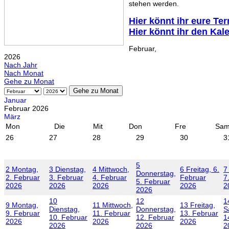
stehen werden.
Hier könnt ihr eure Te
Hier könnt ihr den Kal
Februar,
2026
Nach Jahr
Nach Monat
Gehe zu Monat
Gehe zu Monat
Januar
Februar 2026
März
Mon
Die
Mit
Don
Fre
Sa
26
27
28
29
30
3
5
2
Montag,
3
Dienstag,
4
Mittwoch,
6
Freitag, 6.
7
Donnerstag,
2. Februar
3. Februar
4. Februar
Februar
7
5. Februar
2026
2026
2026
2026
2
2026
10
12
1
9
Montag,
11
Mittwoch,
13
Freitag,
Dienstag,
Donnerstag,
S
9. Februar
11. Februar
13. Februar
10. Februar
12. Februar
1
2026
2026
2026
2026
2026
2