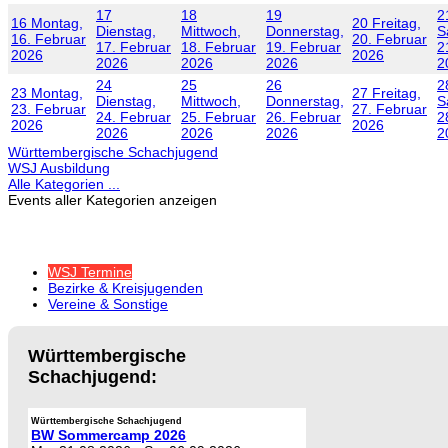
17
18
19
2
16
Montag,
20
Freitag,
Dienstag,
Mittwoch,
Donnerstag,
S
16. Februar
20. Februar
17. Februar
18. Februar
19. Februar
2
2026
2026
2026
2026
2026
2
24
25
26
2
23
Montag,
27
Freitag,
Dienstag,
Mittwoch,
Donnerstag,
S
23. Februar
27. Februar
24. Februar
25. Februar
26. Februar
2
2026
2026
2026
2026
2026
2
Württembergische Schachjugend
WSJ Ausbildung
Alle Kategorien ...
Events aller Kategorien anzeigen
WSJ Termine
Bezirke & Kreisjugenden
Vereine & Sonstige
Württembergische
Schachjugend:
Württembergische Schachjugend
BW Sommercamp 2026