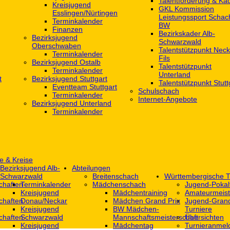
Talentförderung & Ka
Kreisjugend
GKL Kommission
‎Esslingen/Nürtingen
Leistungssport Schac
Terminkalender
BW
Finanzen
Bezirkskader Alb-
Bezirksjugend
Schwarzwald
Oberschwaben
Talentstützpunkt Neck
Terminkalender
Fils
Bezirksjugend Ostalb
Talentstützpunkt
Terminkalender
Unterland
t
Bezirksjugend Stuttgart
Talentstützpunkt Stutt
‎Eventteam Stuttgart
Schulschach
Terminkalender
Internet-Angebote
Bezirksjugend Unterland
Terminkalender
e & Kreise
Bezirksjugend Alb-
Abteilungen
Schwarzwald
Breitenschach
Württembergische T
chaften
Terminkalender
Mädchenschach
Jugend-Pokal
Kreisjugend
Mädchentraining
Amateurmeist
chaften
Donau/Neckar
Mädchen Grand Prix
Jugend-Grand
Kreisjugend
BW Mädchen-
Turniere
chaften
Schwarzwald
Mannschaftsmeisterschaft
Übersichten
Kreisjugend
Mädchentag
Turnieranmel