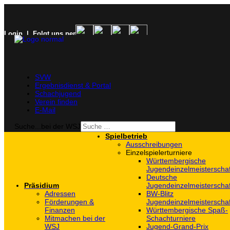
Login
| Folgt uns per
SVW
Ergebnisdienst & Portal
Schachjugend
Verein finden
E-Mail
Suche...bei der WSJ
Spielbetrieb
Ausschreibungen
Einzelspielerturniere
Württembergische
Jugendeinzelmeisterscha
Deutsche
Präsidium
Jugendeinzelmeisterscha
Adressen
BW-Blitz
Förderungen &
Jugendeinzelmeisterscha
Finanzen
Württembergische Spaß-
Mitmachen bei der
Schachturniere
WSJ
Jugend-Grand-Prix