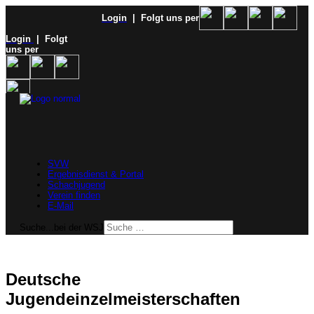
Login
| Folgt uns per
Login
| Folgt
uns per
SVW
Ergebnisdienst & Portal
Schachjugend
Verein finden
E-Mail
Suche...bei der WSJ
Deutsche
Jugendeinzelmeisterschaften