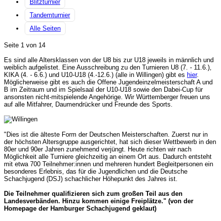
Blitzturnier
Tandemturnier
Alle Seiten
Seite 1 von 14
Es sind alle Altersklassen von der U8 bis zur U18 jeweils in männlich und
weiblich aufgelistet. Eine Ausschreibung zu den Turnieren U8 (7. - 11.6.),
KIKA (4. - 6.6.) und U10-U18 (4.-12.6.) (alle in Willingen) gibt es
hier
.
Möglicherweise gibt es auch die Offene Jugendeinzelmeisterschaft A und
B im Zeitraum und im Spielsaal der U10-U18 sowie den Dabei-Cup für
ansonsten nicht-mitspielende Angehörige. Wir Württemberger freuen uns
auf alle Mitfahrer, Daumendrücker und Freunde des Sports.
"Dies ist die älteste Form der Deutschen Meisterschaften. Zuerst nur in
der höchsten Altersgruppe ausgerichtet, hat sich dieser Wettbewerb in den
80er und 90er Jahren zunehmend verjüngt. Heute richten wir nach
Möglichkeit alle Turniere gleichzeitig an einem Ort aus. Dadurch entsteht
mit etwa 700 Teilnehmer:innen und mehreren hundert Begleitpersonen ein
besonderes Erlebnis, das für die Jugendlichen und die Deutsche
Schachjugend (DSJ) schachlicher Höhepunkt des Jahres ist.
Die Teilnehmer qualifizieren sich zum großen Teil aus den
Landesverbänden. Hinzu kommen einige Freiplätze." (von der
Homepage der Hamburger Schachjugend geklaut)