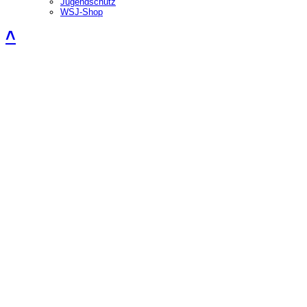
Jugendschutz
WSJ-Shop
˄