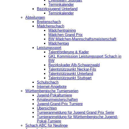
‎Eventteam Stuttgart
Terminkalender
Bezirksjugend Unterland
Terminkalender
Abteilungen
Breitenschach
Mädchenschach
Mädchentraining
Mädchen Grand Prix
BW Mädchen-Mannschaftsmeisterschaft
Mädchentag
Leistungssport
Talentförderung & Kader
GKL Kommission Leistungssport Schach in
BW
Bezirkskader Alb-Schwarzwald
Talentstützpunkt Neckar-Fils
Talentstützpunkt Unterland
Talentstützpunkt Stuttgart
Schulschach
Internet-Angebote
Württembergische Turnierserien
Jugend-Pokalturniere
Amateurmeisterschaften
Jugend-Grand-Prix Turniere
Übersichten
Turnieranmeldung für Jugend Grand Prix Serie
Turnieranmeldung für Württembergische Jugend-
Pokal-Turniere
Schach ABC für Neulinge