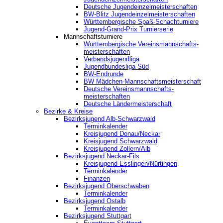
Deutsche Jugendeinzelmeisterschaften
BW-Blitz Jugendeinzelmeisterschaften
Württembergische Spaß-Schachturniere
Jugend-Grand-Prix Turnierserie
Mannschaftsturniere
Württembergische Vereinsmannschafts-
meisterschaften
Verbandsjugendliga
Jugendbundesliga Süd
BW-Endrunde
BW Mädchen-Mannschaftsmeisterschaft
Deutsche Vereinsmannschafts-
meisterschaften
Deutsche Ländermeisterschaft
Bezirke & Kreise
Bezirksjugend Alb-Schwarzwald
Terminkalender
Kreisjugend Donau/Neckar
Kreisjugend Schwarzwald
Kreisjugend Zollern/Alb
Bezirksjugend Neckar-Fils
Kreisjugend ‎Esslingen/Nürtingen
Terminkalender
Finanzen
Bezirksjugend Oberschwaben
Terminkalender
Bezirksjugend Ostalb
Terminkalender
Bezirksjugend Stuttgart