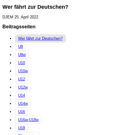
Wer fährt zur Deutschen?
DJEM
25. April 2022
Beitragsseiten
Wer fährt zur Deutschen?
U8
U8w
U10
U10w
U12
U12w
U14
U14w
U16
U16w-U18w
U18