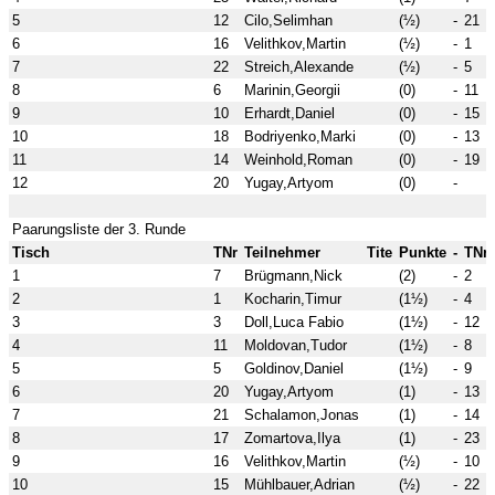
5
12
Cilo,Selimhan
(½)
-
21
6
16
Velithkov,Martin
(½)
-
1
7
22
Streich,Alexande
(½)
-
5
8
6
Marinin,Georgii
(0)
-
11
9
10
Erhardt,Daniel
(0)
-
15
10
18
Bodriyenko,Marki
(0)
-
13
11
14
Weinhold,Roman
(0)
-
19
12
20
Yugay,Artyom
(0)
-
Paarungsliste der 3. Runde
Tisch
TNr
Teilnehmer
Tite
Punkte
-
TNr
1
7
Brügmann,Nick
(2)
-
2
2
1
Kocharin,Timur
(1½)
-
4
3
3
Doll,Luca Fabio
(1½)
-
12
4
11
Moldovan,Tudor
(1½)
-
8
5
5
Goldinov,Daniel
(1½)
-
9
6
20
Yugay,Artyom
(1)
-
13
7
21
Schalamon,Jonas
(1)
-
14
8
17
Zomartova,Ilya
(1)
-
23
9
16
Velithkov,Martin
(½)
-
10
10
15
Mühlbauer,Adrian
(½)
-
22