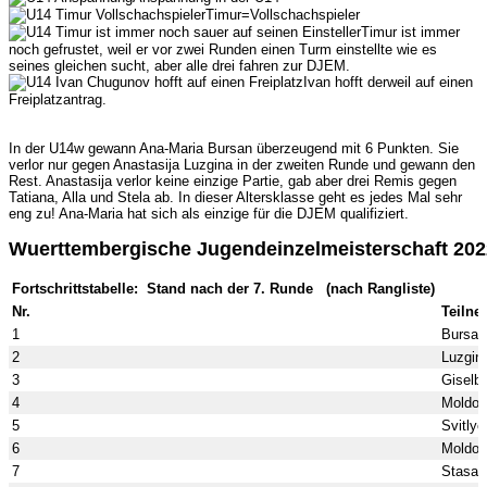
Timur=Vollschachspieler
Timur ist immer
noch gefrustet, weil er vor zwei Runden einen Turm einstellte wie es
seines gleichen sucht, aber alle drei fahren zur DJEM.
Ivan hofft derweil auf einen
Freiplatzantrag.
In der U14w gewann Ana-Maria Bursan überzeugend mit 6 Punkten. Sie
verlor nur gegen Anastasija Luzgina in der zweiten Runde und gewann den
Rest. Anastasija verlor keine einzige Partie, gab aber drei Remis gegen
Tatiana, Alla und Stela ab. In dieser Altersklasse geht es jedes Mal sehr
eng zu! Ana-Maria hat sich als einzige für die DJEM qualifiziert.
Wuerttembergische Jugendeinzelmeisterschaft 20
Fortschrittstabelle: Stand nach der 7. Runde (nach Rangliste)
Nr.
Teilne
1
Bursan
2
Luzgin
3
Giselbr
4
Moldov
5
Svitlyc
6
Moldov
7
Stasait