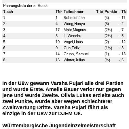
Paarungsliste der 5. Runde
Tisch
TNr
Teilnehmer
Tite
Punkte
-
TNr
1
1
Schmidt,Jan
(4)
-
11
2
4
Wang,Hanyu
(3)
-
2
3
17
Mahr,Magnus
(2½)
-
7
4
3
Li,Wenchu
(2½)
-
5
5
10
Vogel,Linus
(2)
-
12
6
9
Guo,Felix
(1½)
-
8
7
14
Grupp, Samuel
(1)
-
13
8
16
Winter,Julius
(½)
-
6
In der U8w gewann Varsha Pujari alle drei Partien
und wurde Erste. Amelie Bauer verlor nur gegen
jene und wurde Zweite. Olivia Lukas erzielte auch
zwei Punkte, wurde aber wegen schlechterer
Zweitwertung Dritte. Varsha Pujari fährt als
einzige in der U8w zur DJEM U8.
Württembergische Jugendeinzelmeisterschaft