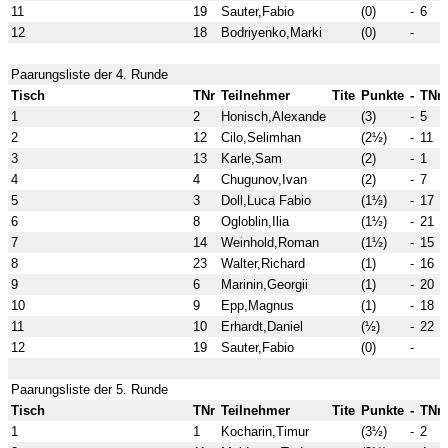
11
19
Sauter,Fabio
(0)
-
6
12
18
Bodriyenko,Marki
(0)
-
Paarungsliste der 4. Runde
Tisch
TNr
Teilnehmer
Tite
Punkte
-
TNr
1
2
Honisch,Alexande
(3)
-
5
2
12
Cilo,Selimhan
(2½)
-
11
3
13
Karle,Sam
(2)
-
1
4
4
Chugunov,Ivan
(2)
-
7
5
3
Doll,Luca Fabio
(1½)
-
17
6
8
Ogloblin,Ilia
(1½)
-
21
7
14
Weinhold,Roman
(1½)
-
15
8
23
Walter,Richard
(1)
-
16
9
6
Marinin,Georgii
(1)
-
20
10
9
Epp,Magnus
(1)
-
18
11
10
Erhardt,Daniel
(½)
-
22
12
19
Sauter,Fabio
(0)
-
Paarungsliste der 5. Runde
Tisch
TNr
Teilnehmer
Tite
Punkte
-
TNr
1
1
Kocharin,Timur
(3½)
-
2