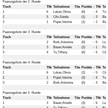
Paarungsliste der 2. Runde
Tisch
TNr
Teilnehmer
Tite
Punkte
-
TNr
Tei
1
6
Lukas,Olivia
(0)
-
4
Tu,
2
5
Cilo,Süeda
(1)
-
3
Bau
3
1
Pujari,Varsha
(1)
-
2
Bor
Paarungsliste der 3. Runde
Tisch
TNr
Teilnehmer
Tite
Punkte
-
TNr
Tei
1
2
Bork,Antonina
(0)
-
6
Luk
2
3
Bauer,Amelie
(2)
-
1
Puj
3
4
Tu,Tiffany
(0)
-
5
Cil
Paarungsliste der 4. Runde
Tisch
TNr
Teilnehmer
Tite
Punkte
-
TNr
Tei
1
6
Lukas,Olivia
(2)
-
5
Cil
2
1
Pujari,Varsha
(3)
-
4
Tu,
3
2
Bork,Antonina
(0)
-
3
Bau
Paarungsliste der 5. Runde
Tisch
TNr
Teilnehmer
Tite
Punkte
-
TNr
Tei
1
3
Bauer,Amelie
(3)
-
6
Luk
2
4
Tu,Tiffany
(1)
-
2
Bor