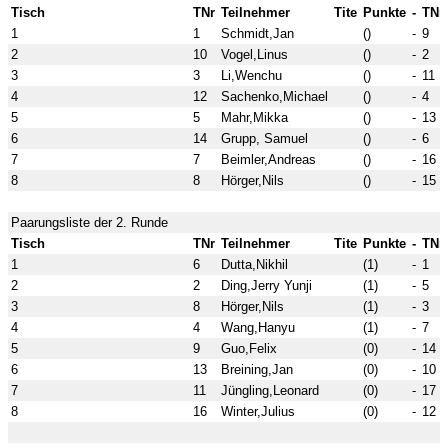
Tisch
TNr
Teilnehmer
Tite
Punkte
-
TNr
1
1
Schmidt,Jan
()
-
9
2
10
Vogel,Linus
()
-
2
3
3
Li,Wenchu
()
-
11
4
12
Sachenko,Michael
()
-
4
5
5
Mahr,Mikka
()
-
13
6
14
Grupp, Samuel
()
-
6
7
7
Beimler,Andreas
()
-
16
8
8
Hörger,Nils
()
-
15
Paarungsliste der 2. Runde
Tisch
TNr
Teilnehmer
Tite
Punkte
-
TNr
1
6
Dutta,Nikhil
(1)
-
1
2
2
Ding,Jerry Yunji
(1)
-
5
3
8
Hörger,Nils
(1)
-
3
4
4
Wang,Hanyu
(1)
-
7
5
9
Guo,Felix
(0)
-
14
6
13
Breining,Jan
(0)
-
10
7
11
Jüngling,Leonard
(0)
-
17
8
16
Winter,Julius
(0)
-
12