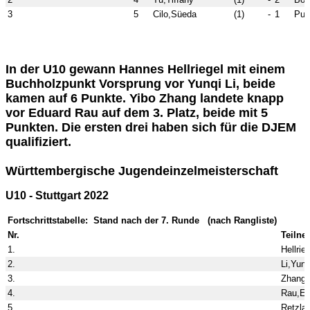
3
5
Cilo,Süeda
(1)
-
1
Puj
In der U10 gewann Hannes Hellriegel mit einem
Buchholzpunkt Vorsprung vor Yunqi Li, beide
kamen auf 6 Punkte. Yibo Zhang landete knapp
vor Eduard Rau auf dem 3. Platz, beide mit 5
Punkten. Die ersten drei haben sich für die DJEM
qualifiziert.
Württembergische Jugendeinzelmeisterschaft
U10 - Stuttgart 2022
Fortschrittstabelle: Stand nach der 7. Runde (nach Rangliste)
Nr.
Teilne
1.
Hellrie
2.
Li,Yunq
3.
Zhang,
4.
Rau,Ed
5.
Retzlaf