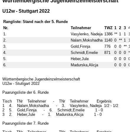
Württembergische Jugendeinzelmeisterschaft
U12w - Stuttgart 2022
Rangliste: Stand nach der 5. Runde
Nr.
Teilnehmer
TWZ
1
2
3
4
1.
Vasylenko, Nadeja
1386
**
1
1
1
2.
Nalam,Mokshadha
1140
0
**
1
1
3.
Gold,Finnja
776
0
0
**
1
4.
Schmidt,Emelie
871
0
0
0
**
5.
Heber,Jule
0
0
0
0
6.
Madurska,Alicja
0
0
0
0
Württembergische Jugendeinzelmeisterschaft
U12w - Stuttgart 2022
Paarungsliste der 6. Runde
Tisch TNr Teilnehmer - TNr Teilnehmer Ergebnis
1 4. Nalam,Mokshadha - 3. Vasylenko, Nadeja 1/2 - 1/2
2 5. Gold,Finnja - 6. Schmidt,Emelie 1 - 0
3 2. Heber,Jule - 1. Madurska,Alicja 1 - 0
Paarungsliste der 7. Runde