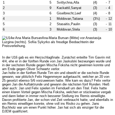
1
5
Svitlychna,Alla
(4)
-
7
2
9
Kackattil,Sanyat
(3)
-
4
3
6
Giselbrecht,Leef
(4)
-
8
4
1
Moldovan,Tatiana
(3½)
-
12
5
2
Stasaitis,Paulin
(3)
-
11
6
3
Moldovan,Stela
(3)
-
10
Ana-Maria Bursan (Mitte) vor Anastasija
Luzgina (rechts). Sofiia Sykyrko als freudige Beobachterin der
Preisverleihung.
In der U16 gab es ein Herzschlagfinale. Zunächst enteilte Tim Gavrin mit
4/4, ehe er in der fünften Runde von Jan Jaskulski bezwungen wurde und
in der sechsten Runde gegen Mischa Foksha nicht gewinnen konnte und
am Ende gegen Oliver Schwartz verlor.
Jan holte in der fünften Runde Tim ein und obwohl er die sechste Runde
gewann, war plötzlich Felix Hagenmeyer aufgetaucht, welcher an 20 von
25 gesetzt ebenso 5/6 vorzuweisen hatte. Wie kam es dazu? Felix verlor
gegen Jan die Auftaktrunde und gewann die nächsten fünf Runden. Hieß
aber auch: Jan und Felix spielen im Fernduell um den Titel. Felix hatte
einen klaren Vorteil gegen Mischa Foksha, welchen er stückweise vergab
und dann lieber in immer noch besserer Stellung ins Remis einwilligte.
Davon profitierte Jan, der schon viel Zeit verbraucht hatte, und ebenfalls in
ein Remis einwilligen konnte, ohne voll ins Risiko zu gehen. Jans
Buchholz war um einen Punkt höher. Jan hat sich als einziger für die
DJEM qualifiziert.