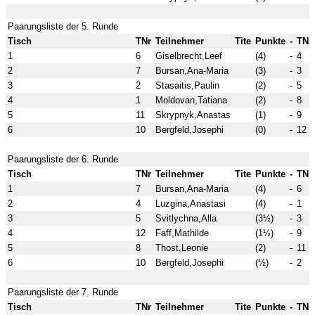
Paarungsliste der 5. Runde
Tisch
TNr
Teilnehmer
Tite
Punkte
-
TNr
1
6
Giselbrecht,Leef
(4)
-
4
2
7
Bursan,Ana-Maria
(3)
-
3
3
2
Stasaitis,Paulin
(2)
-
5
4
1
Moldovan,Tatiana
(2)
-
8
5
11
Skrypnyk,Anastas
(1)
-
9
6
10
Bergfeld,Josephi
(0)
-
12
Paarungsliste der 6. Runde
Tisch
TNr
Teilnehmer
Tite
Punkte
-
TNr
1
7
Bursan,Ana-Maria
(4)
-
6
2
4
Luzgina,Anastasi
(4)
-
1
3
5
Svitlychna,Alla
(3½)
-
3
4
12
Faff,Mathilde
(1½)
-
9
5
8
Thost,Leonie
(2)
-
11
6
10
Bergfeld,Josephi
(½)
-
2
Paarungsliste der 7. Runde
Tisch
TNr
Teilnehmer
Tite
Punkte
-
TNr