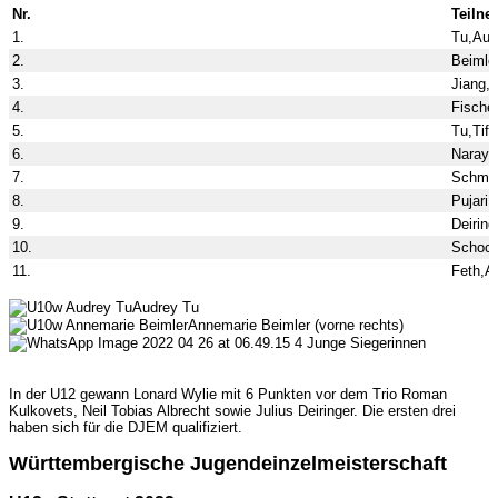
Nr.
Teilne
1.
Tu,Aud
2.
Beimle
3.
Jiang,L
4.
Fische
5.
Tu,Tiff
6.
Naraya
7.
Schmid
8.
Pujari,
9.
Deiring
10.
Schoch
11.
Feth,Al
Audrey Tu
Annemarie Beimler (vorne rechts)
Junge Siegerinnen
In der U12 gewann Lonard Wylie mit 6 Punkten vor dem Trio Roman
Kulkovets, Neil Tobias Albrecht sowie Julius Deiringer. Die ersten drei
haben sich für die DJEM qualifiziert.
Württembergische Jugendeinzelmeisterschaft