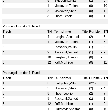
3
5
Svitlychna,Alla
(1)
-
9
4
1
Moldovan,Tatiana
(0)
-
10
5
3
Moldovan,Stela
(0)
-
11
6
8
Thost,Leonie
(0)
-
12
Paarungsliste der 3. Runde
Tisch
TNr
Teilnehmer
Tite
Punkte
-
TNr
1
4
Luzgina,Anastasi
(2)
-
5
2
1
Moldovan,Tatiana
(1)
-
6
3
2
Stasaitis,Paulin
(1)
-
3
4
9
Kackattil,Sanyat
(1)
-
7
5
10
Bergfeld,Josephi
(0)
-
8
6
12
Faff,Mathilde
(0)
-
11
Paarungsliste der 4. Runde
Tisch
TNr
Teilnehmer
Tite
Punkte
-
TNr
1
5
Svitlychna,Alla
(2½)
-
6
2
3
Moldovan,Stela
(2)
-
4
3
8
Thost,Leonie
(2)
-
7
4
9
Kackattil,Sanyat
(1)
-
1
5
12
Faff,Mathilde
(1)
-
2
6
11
Skrypnyk,Anastas
(0)
-
10