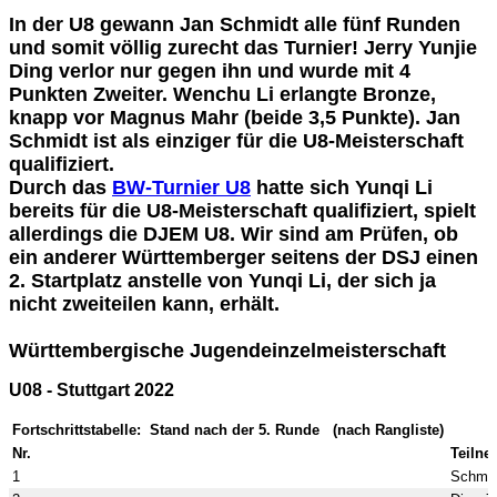
In der U8 gewann Jan Schmidt alle fünf Runden
und somit völlig zurecht das Turnier! Jerry Yunjie
Ding verlor nur gegen ihn und wurde mit 4
Punkten Zweiter. Wenchu Li erlangte Bronze,
knapp vor Magnus Mahr (beide 3,5 Punkte). Jan
Schmidt ist als einziger für die U8-Meisterschaft
qualifiziert.
Durch das
BW-Turnier U8
hatte sich Yunqi Li
bereits für die U8-Meisterschaft qualifiziert, spielt
allerdings die DJEM U8. Wir sind am Prüfen, ob
ein anderer Württemberger seitens der DSJ einen
2. Startplatz anstelle von Yunqi Li, der sich ja
nicht zweiteilen kann, erhält.
Württembergische Jugendeinzelmeisterschaft
U08 - Stuttgart 2022
Fortschrittstabelle: Stand nach der 5. Runde (nach Rangliste)
Nr.
Teilne
1
Schmid