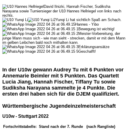
David Ilnizki, Hannah Fischer, Sudiksha
Narayana sowie Turniersieger der U10 Hannes Hellriegel von links nach
rechts.
Yunqi Li hat sichtlich Spaß am Schach.
Hannes - Yibo
Bewegung ist wichtig!
Meister-Vorbereitung, der
junge Mann muss sich - wie man sieht - strecken, damit er mit dem Mann
im gelben Leibchen bald noch mithalten kann.
Erklärungsansätze
Geschafft!
In der U10w gewann Audrey Tu mit 6 Punkten vor
Annemarie Beimler mit 5 Punkten. Das Quartett
Lucia Jiang, Hannah Fischer, Tiffany Tu sowie
Sudiksha Narayana sammelte je 4 Punkte. Die
ersten drei haben sich für die DJEM qualifiziert.
Württembergische Jugendeinzelmeisterschaft
U10w - Stuttgart 2022
Fortschrittstabelle: Stand nach der 7. Runde (nach Rangliste)