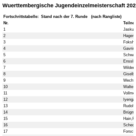
Wuerttembergische Jugendeinzelmeisterschaft 20
Fortschrittstabelle: Stand nach der 7. Runde (nach Rangliste)
Nr.
Teilne
1
Jaskul
2
Hagenm
3
Foksha
4
Gavrin
5
Schwar
6
Ensslin
7
Wilder
8
Giselbr
9
Wechte
10
Walter
11
Vollme
12
Iyengar
13
Rudolf
14
Brügma
15
Hain,Fl
16
Schede
17
Forsch,