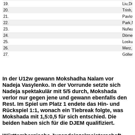
19.
Liu,Dif
20.
Trinh,
21.
Pavlov,
22.
Park,M
23.
Nuñez 
24.
Dörner,
25.
Loskuto
26.
Merz,S
27.
Göller,
In der U12w gewann Mokshadha Nalam vor
Nadeja Vasylenko. In der Vorrunde setzte sich
Nadeja spektakulär mit 5/5 durch, Mokshada
verlor nur gegen jene und gewann ebenfalls den
Rest. Im Spiel um Platz 1 endete das Hin- und
Rückspiel 1:1, wonach ein Tiebreak folgte, was
Mokshada mit 1,5:0,5 für sich entschied. Die
beiden haben sich für die DJEM qualifiziert.