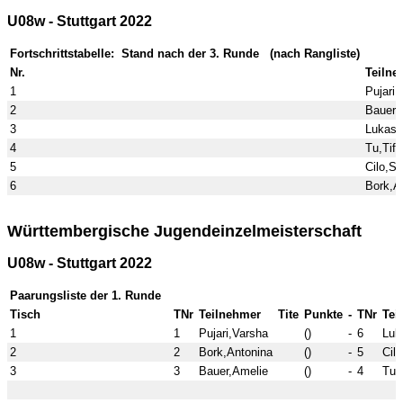
U08w - Stuttgart 2022
Fortschrittstabelle: Stand nach der 3. Runde (nach Rangliste)
Nr.
Teilne
1
Pujari,
2
Bauer,
3
Lukas,O
4
Tu,Tiff
5
Cilo,S
6
Bork,A
Württembergische Jugendeinzelmeisterschaft
U08w - Stuttgart 2022
Paarungsliste der 1. Runde
Tisch
TNr
Teilnehmer
Tite
Punkte
-
TNr
Tei
1
1
Pujari,Varsha
()
-
6
Luk
2
2
Bork,Antonina
()
-
5
Cil
3
3
Bauer,Amelie
()
-
4
Tu,