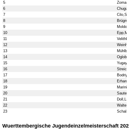
5
Zomart
6
Chugun
7
Cilo,S
8
Brügma
9
Moldov
10
Epp,M
11
Velithk
12
Weinho
13
Mühlba
14
Ogloblin
15
Yugay,
16
Streic
17
Bodriy
18
Erhardt
19
Marinin
20
Sauter
21
Doll,Lu
22
Walter,
23
Schala
Wuerttembergische Jugendeinzelmeisterschaft 20