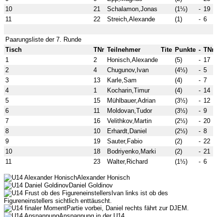
10
21
Schalamon,Jonas
(1½)
-
19
11
22
Streich,Alexande
(1)
-
6
Paarungsliste der 7. Runde
Tisch
TNr
Teilnehmer
Tite
Punkte
-
TNr
1
2
Honisch,Alexande
(5)
-
17
2
4
Chugunov,Ivan
(4½)
-
5
3
13
Karle,Sam
(4)
-
7
4
1
Kocharin,Timur
(4)
-
14
5
15
Mühlbauer,Adrian
(3½)
-
12
6
11
Moldovan,Tudor
(3½)
-
9
7
16
Velithkov,Martin
(2½)
-
20
8
10
Erhardt,Daniel
(2½)
-
8
9
19
Sauter,Fabio
(2)
-
22
10
18
Bodriyenko,Marki
(2)
-
21
11
23
Walter,Richard
(1½)
-
6
Alexander Honisch
Daniel Goldinov
Ivan links ist ob des
Figureneinstellers sichtlich enttäuscht.
Partie vorbei, Daniel rechts fährt zur DJEM.
Anspannung in der U14