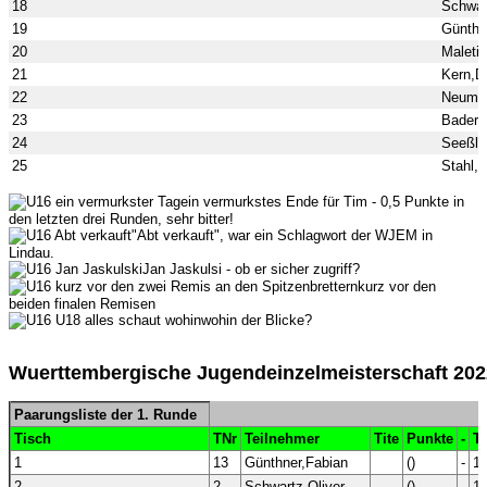
18
Schwar
19
Günthn
20
Maletic
21
Kern,D
22
Neumül
23
Bader,
24
Seeßle
25
Stahl,L
ein vermurkstes Ende für Tim - 0,5 Punkte in
den letzten drei Runden, sehr bitter!
"Abt verkauft", war ein Schlagwort der WJEM in
Lindau.
Jan Jaskulsi - ob er sicher zugriff?
kurz vor den
beiden finalen Remisen
wohin der Blicke?
Wuerttembergische Jugendeinzelmeisterschaft 20
Paarungsliste der 1. Runde
Tisch
TNr
Teilnehmer
Tite
Punkte
-
T
1
13
Günthner,Fabian
()
-
1
2
2
Schwartz,Oliver
()
-
1