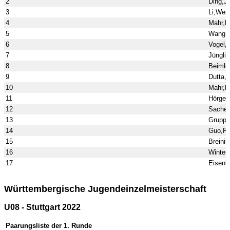
2
Ding,Je
3
Li,Wen
4
Mahr,
5
Wang,
6
Vogel,
7
Jüngli
8
Beimle
9
Dutta,N
10
Mahr,M
11
Hörger,
12
Sachen
13
Grupp,
14
Guo,Fe
15
Breinin
16
Winter,
17
Eisenl
Württembergische Jugendeinzelmeisterschaft
U08 - Stuttgart 2022
Paarungsliste der 1. Runde