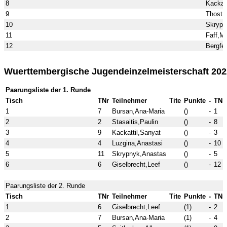
8
Kackat
9
Thost,
10
Skrypn
11
Faff,Ma
12
Bergfe
Wuerttembergische Jugendeinzelmeisterschaft 20
Paarungsliste der 1. Runde
Tisch
TNr
Teilnehmer
Tite
Punkte
-
TNr
1
7
Bursan,Ana-Maria
()
-
1
2
2
Stasaitis,Paulin
()
-
8
3
9
Kackattil,Sanyat
()
-
3
4
4
Luzgina,Anastasi
()
-
10
5
11
Skrypnyk,Anastas
()
-
5
6
6
Giselbrecht,Leef
()
-
12
Paarungsliste der 2. Runde
Tisch
TNr
Teilnehmer
Tite
Punkte
-
TNr
1
6
Giselbrecht,Leef
(1)
-
2
2
7
Bursan,Ana-Maria
(1)
-
4