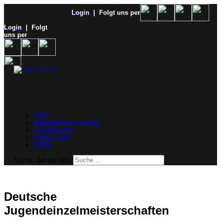
Login
| Folgt uns per
Login
| Folgt
uns per
SVW
Ergebnisdienst & Portal
Schachjugend
Verein finden
E-Mail
Suche...bei der WSJ
Deutsche
Jugendeinzelmeisterschaften