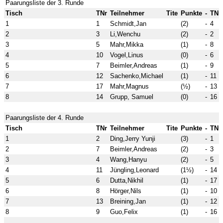
Paarungsliste der 3. Runde
Tisch
TNr
Teilnehmer
Tite
Punkte
-
TNr
1
1
Schmidt,Jan
(2)
-
4
2
3
Li,Wenchu
(2)
-
2
3
5
Mahr,Mikka
(1)
-
8
4
10
Vogel,Linus
(0)
-
6
5
7
Beimler,Andreas
(1)
-
9
6
12
Sachenko,Michael
(1)
-
11
7
17
Mahr,Magnus
(½)
-
13
8
14
Grupp, Samuel
(0)
-
16
Paarungsliste der 4. Runde
Tisch
TNr
Teilnehmer
Tite
Punkte
-
TNr
1
2
Ding,Jerry Yunji
(3)
-
1
2
7
Beimler,Andreas
(2)
-
3
3
4
Wang,Hanyu
(2)
-
5
4
11
Jüngling,Leonard
(1½)
-
14
5
6
Dutta,Nikhil
(1)
-
17
6
8
Hörger,Nils
(1)
-
10
7
13
Breining,Jan
(1)
-
12
8
9
Guo,Felix
(1)
-
16