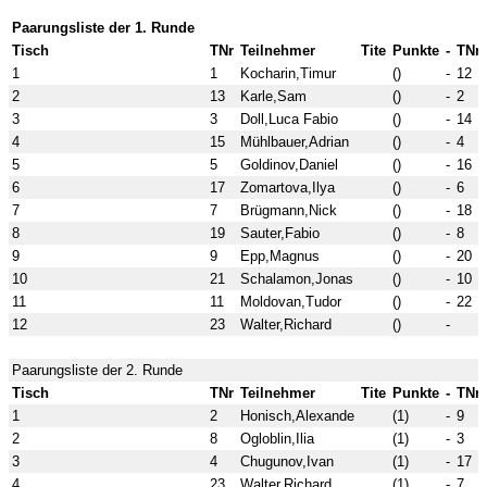
Paarungsliste der 1. Runde
Tisch
TNr
Teilnehmer
Tite
Punkte
-
TNr
1
1
Kocharin,Timur
()
-
12
2
13
Karle,Sam
()
-
2
3
3
Doll,Luca Fabio
()
-
14
4
15
Mühlbauer,Adrian
()
-
4
5
5
Goldinov,Daniel
()
-
16
6
17
Zomartova,Ilya
()
-
6
7
7
Brügmann,Nick
()
-
18
8
19
Sauter,Fabio
()
-
8
9
9
Epp,Magnus
()
-
20
10
21
Schalamon,Jonas
()
-
10
11
11
Moldovan,Tudor
()
-
22
12
23
Walter,Richard
()
-
Paarungsliste der 2. Runde
Tisch
TNr
Teilnehmer
Tite
Punkte
-
TNr
1
2
Honisch,Alexande
(1)
-
9
2
8
Ogloblin,Ilia
(1)
-
3
3
4
Chugunov,Ivan
(1)
-
17
4
23
Walter,Richard
(1)
-
7