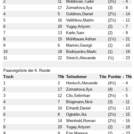
2
11
Moldovan,Tudor
(3½)
-
4
3
17
Zomartova,Ilya
(3)
-
8
4
5
Goldinov,Daniel
(2½)
-
14
5
16
Velithkov,Martin
(2½)
-
12
6
20
Yugay,Artyom
(2)
-
7
7
13
Karle,Sam
(2)
-
9
8
15
Mühlbauer,Adrian
(1½)
-
21
9
6
Marinin,Georgii
(1)
-
10
10
18
Bodriyenko,Marki
(1)
-
19
11
22
Streich,Alexande
(½)
-
23
Paarungsliste der 6. Runde
Tisch
TNr
Teilnehmer
Tite
Punkte
-
TNr
1
2
Honisch,Alexande
(4½)
-
4
2
17
Zomartova,Ilya
(4)
-
1
3
12
Cilo,Selimhan
(3½)
-
5
4
7
Brügmann,Nick
(3)
-
11
5
10
Erhardt,Daniel
(2½)
-
13
6
8
Ogloblin,Ilia
(2½)
-
15
7
14
Weinhold,Roman
(2½)
-
16
8
20
Yugay,Artyom
(2)
-
18
9
9
Epp,Magnus
(2)
-
23