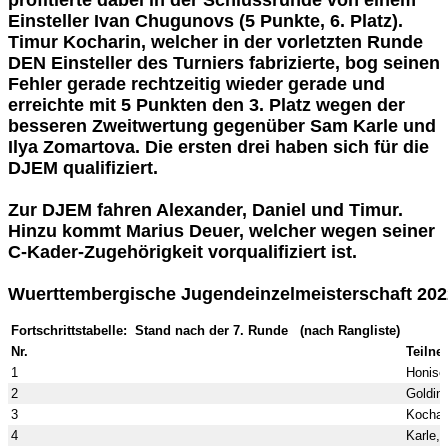
profitierte dabei in der Schlussrunde von einem
Einsteller Ivan Chugunovs (5 Punkte, 6. Platz).
Timur Kocharin, welcher in der vorletzten Runde
DEN Einsteller des Turniers fabrizierte, bog seinen
Fehler gerade rechtzeitig wieder gerade und
erreichte mit 5 Punkten den 3. Platz wegen der
besseren Zweitwertung gegenüber Sam Karle und
Ilya Zomartova. Die ersten drei haben sich für die
DJEM qualifiziert.
Zur DJEM fahren Alexander, Daniel und Timur.
Hinzu kommt Marius Deuer, welcher wegen seiner
C-Kader-Zugehörigkeit vorqualifiziert ist.
Wuerttembergische Jugendeinzelmeisterschaft 20
Fortschrittstabelle: Stand nach der 7. Runde (nach Rangliste)
Nr.
Teilne
1
Honisc
2
Goldino
3
Kochar
4
Karle,