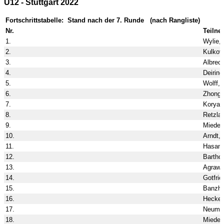
U12 - Stuttgart 2022
Fortschrittstabelle: Stand nach der 7. Runde (nach Rangliste)
Nr.
Teilne
1.
Wylie,
2.
Kulkov
3.
Albrech
4.
Deiring
5.
Wolff,C
6.
Zhong,
7.
Koryak
8.
Retzlaf
9.
Miede,
10.
Arndt,N
11.
Hasano
12.
Bartho
13.
Agrawa
14.
Gotfrie
15.
Banzha
16.
Heckel
17.
Neumue
18.
Miede,