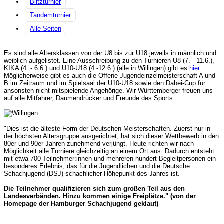
Blitzturnier
Tandemturnier
Alle Seiten
Es sind alle Altersklassen von der U8 bis zur U18 jeweils in männlich und
weiblich aufgelistet. Eine Ausschreibung zu den Turnieren U8 (7. - 11.6.),
KIKA (4. - 6.6.) und U10-U18 (4.-12.6.) (alle in Willingen) gibt es
hier
.
Möglicherweise gibt es auch die Offene Jugendeinzelmeisterschaft A und
B im Zeitraum und im Spielsaal der U10-U18 sowie den Dabei-Cup für
ansonsten nicht-mitspielende Angehörige. Wir Württemberger freuen uns
auf alle Mitfahrer, Daumendrücker und Freunde des Sports.
"Dies ist die älteste Form der Deutschen Meisterschaften. Zuerst nur in
der höchsten Altersgruppe ausgerichtet, hat sich dieser Wettbewerb in den
80er und 90er Jahren zunehmend verjüngt. Heute richten wir nach
Möglichkeit alle Turniere gleichzeitig an einem Ort aus. Dadurch entsteht
mit etwa 700 Teilnehmer:innen und mehreren hundert Begleitpersonen ein
besonderes Erlebnis, das für die Jugendlichen und die Deutsche
Schachjugend (DSJ) schachlicher Höhepunkt des Jahres ist.
Die Teilnehmer qualifizieren sich zum großen Teil aus den
Landesverbänden. Hinzu kommen einige Freiplätze." (von der
Homepage der Hamburger Schachjugend geklaut)