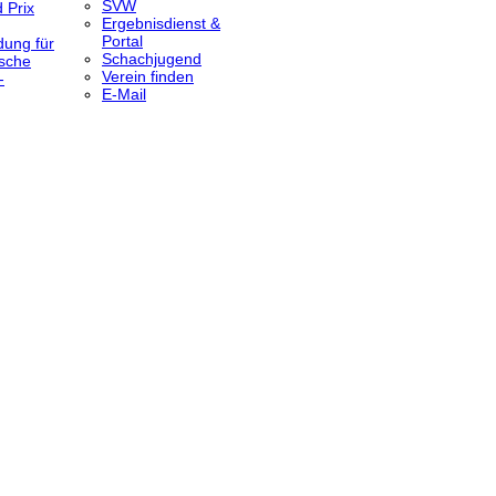
SVW
 Prix
Ergebnisdienst &
Portal
dung für
Schachjugend
sche
Verein finden
-
E-Mail