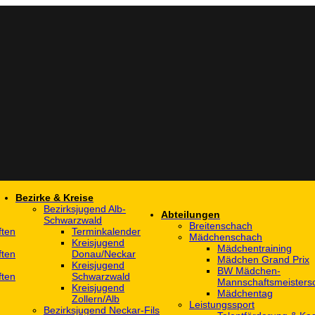
Bezirke & Kreise
Bezirksjugend Alb-
Abteilungen
Schwarzwald
Breitenschach
ften
Terminkalender
Mädchenschach
Kreisjugend
Mädchentraining
ften
Donau/Neckar
Mädchen Grand Prix
Kreisjugend
BW Mädchen-
ften
Schwarzwald
Mannschaftsmeistersc
Kreisjugend
Mädchentag
Zollern/Alb
Leistungssport
Bezirksjugend Neckar-Fils