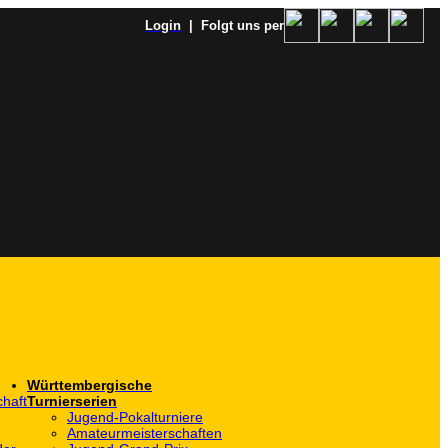
Login
| Folgt uns per
Württembergische
haft
Turnierserien
Jugend-Pokalturniere
Amateurmeisterschaften