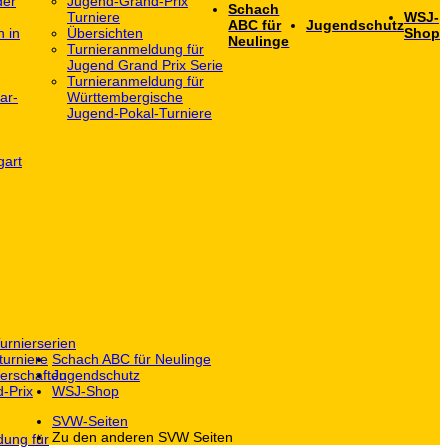
der
Jugend-Grand-Prix
Schach
Turniere
WSJ-
ABC für
Jugendschutz
h in
Übersichten
Shop
Neulinge
Turnieranmeldung für
Jugend Grand Prix Serie
Turnieranmeldung für
ar-
Württembergische
Jugend-Pokal-Turniere
gart
urnierserien
turniere
Schach ABC für Neulinge
erschaften
Jugendschutz
-Prix
WSJ-Shop
SVW-Seiten
Zu den anderen SVW Seiten
dung für