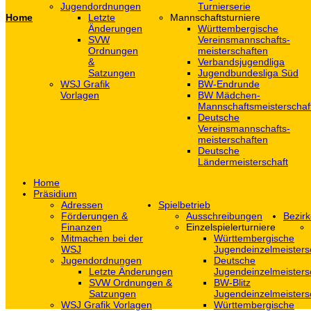
Jugendordnungen
Turnierserie
Home
Letzte
Mannschaftsturniere
Änderungen
Württembergische
SVW
Vereinsmannschafts-
Ordnungen
meisterschaften
&
Verbandsjugendliga
Satzungen
Jugendbundesliga Süd
WSJ Grafik
BW-Endrunde
Vorlagen
BW Mädchen-
Mannschaftsmeisterschaf
Deutsche
Vereinsmannschafts-
meisterschaften
Deutsche
Ländermeisterschaft
Home
Präsidium
Adressen
Spielbetrieb
Förderungen &
Ausschreibungen
Bezirk
Finanzen
Einzelspielerturniere
Mitmachen bei der
Württembergische
WSJ
Jugendeinzelmeisters
Jugendordnungen
Deutsche
Letzte Änderungen
Jugendeinzelmeisters
SVW Ordnungen &
BW-Blitz
Satzungen
Jugendeinzelmeisters
WSJ Grafik Vorlagen
Württembergische