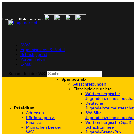
Login
| Folgt uns per
SVW
Ergebnisdienst & Portal
Schachjugend
Verein finden
E-Mail
Suche...bei der WSJ
Spielbetrieb
Ausschreibungen
Einzelspielerturniere
Württembergische
Jugendeinzelmeisterscha
Deutsche
Präsidium
Jugendeinzelmeisterscha
Adressen
BW-Blitz
Förderungen &
Jugendeinzelmeisterscha
Finanzen
Württembergische Spaß-
Mitmachen bei der
Schachturniere
WSJ
Jugend-Grand-Prix