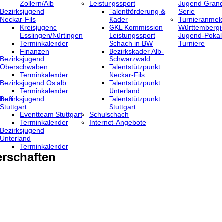
Zollern/Alb
Leistungssport
Jugend Grand
Bezirksjugend
Talentförderung &
Serie
Neckar-Fils
Kader
Turnieranmel
Kreisjugend
GKL Kommission
Württembergi
‎Esslingen/Nürtingen
Leistungssport
Jugend-Pokal
Terminkalender
Schach in BW
Turniere
Finanzen
Bezirkskader Alb-
Bezirksjugend
Schwarzwald
Oberschwaben
Talentstützpunkt
Terminkalender
Neckar-Fils
Bezirksjugend Ostalb
Talentstützpunkt
Terminkalender
Unterland
haft
Bezirksjugend
Talentstützpunkt
Stuttgart
Stuttgart
‎Eventteam Stuttgart
Schulschach
Terminkalender
Internet-Angebote
Bezirksjugend
Unterland
Terminkalender
rschaften