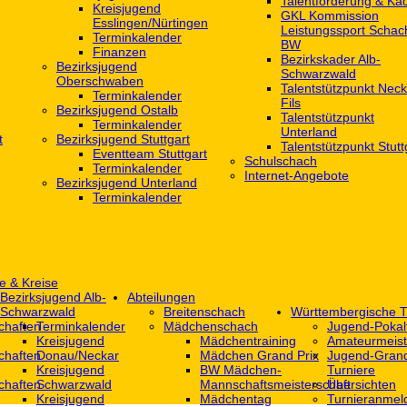
Talentförderung & Ka
Kreisjugend
GKL Kommission
‎Esslingen/Nürtingen
Leistungssport Schac
Terminkalender
BW
Finanzen
Bezirkskader Alb-
Bezirksjugend
Schwarzwald
Oberschwaben
Talentstützpunkt Neck
Terminkalender
Fils
Bezirksjugend Ostalb
Talentstützpunkt
Terminkalender
Unterland
t
Bezirksjugend Stuttgart
Talentstützpunkt Stutt
‎Eventteam Stuttgart
Schulschach
Terminkalender
Internet-Angebote
Bezirksjugend Unterland
Terminkalender
e & Kreise
Bezirksjugend Alb-
Abteilungen
Schwarzwald
Breitenschach
Württembergische T
chaften
Terminkalender
Mädchenschach
Jugend-Pokal
Kreisjugend
Mädchentraining
Amateurmeist
chaften
Donau/Neckar
Mädchen Grand Prix
Jugend-Grand
Kreisjugend
BW Mädchen-
Turniere
chaften
Schwarzwald
Mannschaftsmeisterschaft
Übersichten
Kreisjugend
Mädchentag
Turnieranmel