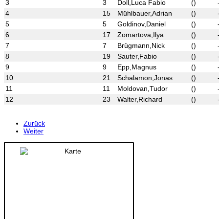
3
3
Doll,Luca Fabio
()
4
15
Mühlbauer,Adrian
()
5
5
Goldinov,Daniel
()
6
17
Zomartova,Ilya
()
7
7
Brügmann,Nick
()
8
19
Sauter,Fabio
()
9
9
Epp,Magnus
()
10
21
Schalamon,Jonas
()
11
11
Moldovan,Tudor
()
12
23
Walter,Richard
()
Zurück
Weiter