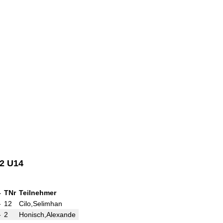
22 U14
-
TNr
Teilnehmer
Tite
Punkte
Ergebnis
At
-
12
Cilo,Selimhan
()
-
-
2
Honisch,Alexande
()
-