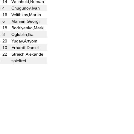
-
14
Weinhold,Roman
()
-
-
4
Chugunov,Ivan
()
-
-
16
Velithkov,Martin
()
-
-
6
Marinin,Georgii
()
-
-
18
Bodriyenko,Marki
()
-
-
8
Ogloblin,Ilia
()
-
-
20
Yugay,Artyom
()
-
-
10
Erhardt,Daniel
()
-
-
22
Streich,Alexande
()
-
-
spielfrei
()
+ - -