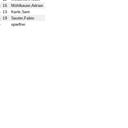
-
15
Mühlbauer,Adrian
(0)
-
-
13
Karle,Sam
(0)
-
-
19
Sauter,Fabio
(0)
-
-
spielfrei
(0)
+ - -