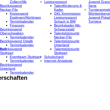
Zollern/Alb
Leistungssport
Jugend Grand
Bezirksjugend
Talentförderung &
Serie
Neckar-Fils
Kader
Turnieranmel
Kreisjugend
GKL Kommission
Württembergi
‎Esslingen/Nürtingen
Leistungssport
Jugend-Pokal
Terminkalender
Schach in BW
Turniere
Finanzen
Bezirkskader Alb-
Bezirksjugend
Schwarzwald
Oberschwaben
Talentstützpunkt
Terminkalender
Neckar-Fils
Bezirksjugend Ostalb
Talentstützpunkt
Terminkalender
Unterland
haft
Bezirksjugend
Talentstützpunkt
Stuttgart
Stuttgart
‎Eventteam Stuttgart
Schulschach
Terminkalender
Internet-Angebote
Bezirksjugend
Unterland
Terminkalender
rschaften