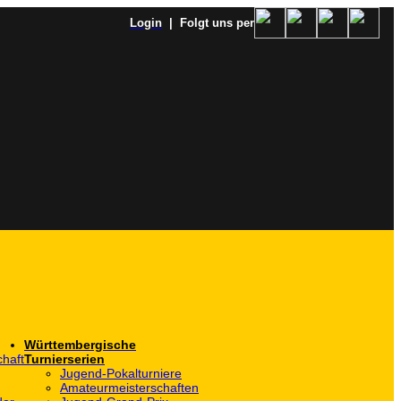
Login
| Folgt uns per
Württembergische
haft
Turnierserien
Jugend-Pokalturniere
Amateurmeisterschaften