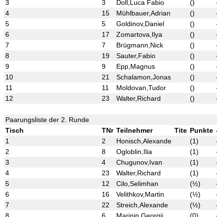
3
3
Doll,Luca Fabio
()
4
15
Mühlbauer,Adrian
()
5
5
Goldinov,Daniel
()
6
17
Zomartova,Ilya
()
7
7
Brügmann,Nick
()
8
19
Sauter,Fabio
()
9
9
Epp,Magnus
()
10
21
Schalamon,Jonas
()
11
11
Moldovan,Tudor
()
12
23
Walter,Richard
()
Paarungsliste der 2. Runde
Tisch
TNr
Teilnehmer
Tite
Punkte
1
2
Honisch,Alexande
(1)
2
8
Ogloblin,Ilia
(1)
3
4
Chugunov,Ivan
(1)
4
23
Walter,Richard
(1)
5
12
Cilo,Selimhan
(½)
6
16
Velithkov,Martin
(½)
7
22
Streich,Alexande
(½)
8
6
Marinin,Georgii
(0)