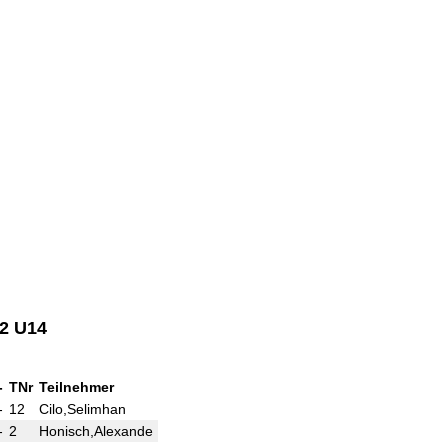
22 U14
-
TNr
Teilnehmer
Tite
Punkte
Ergebnis
At
-
12
Cilo,Selimhan
()
½ - ½
-
2
Honisch,Alexande
()
0 - 1