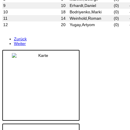
9
10
Erhardt,Daniel
(0)
10
18
Bodriyenko,Marki
(0)
11
14
Weinhold,Roman
(0)
12
20
Yugay,Artyom
(0)
Zurück
Weiter