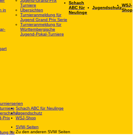
der
Jugend-Grand-Prix
Schach
Turniere
WSJ-
ABC für
Jugendschutz
h in
Übersichten
Shop
Neulinge
Turnieranmeldung für
Jugend Grand Prix Serie
Turnieranmeldung für
ar-
Württembergische
Jugend-Pokal-Turniere
gart
urnierserien
turniere
Schach ABC für Neulinge
erschaften
Jugendschutz
-Prix
WSJ-Shop
SVW-Seiten
Zu den anderen SVW Seiten
dung für