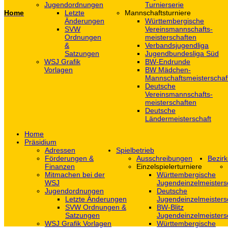
Jugendordnungen
Turnierserie
Home
Letzte
Mannschaftsturniere
Änderungen
Württembergische
SVW
Vereinsmannschafts-
Ordnungen
meisterschaften
&
Verbandsjugendliga
Satzungen
Jugendbundesliga Süd
WSJ Grafik
BW-Endrunde
Vorlagen
BW Mädchen-
Mannschaftsmeisterschaf
Deutsche
Vereinsmannschafts-
meisterschaften
Deutsche
Ländermeisterschaft
Home
Präsidium
Adressen
Spielbetrieb
Förderungen &
Ausschreibungen
Bezirk
Finanzen
Einzelspielerturniere
Mitmachen bei der
Württembergische
WSJ
Jugendeinzelmeisters
Jugendordnungen
Deutsche
Letzte Änderungen
Jugendeinzelmeisters
SVW Ordnungen &
BW-Blitz
Satzungen
Jugendeinzelmeisters
WSJ Grafik Vorlagen
Württembergische