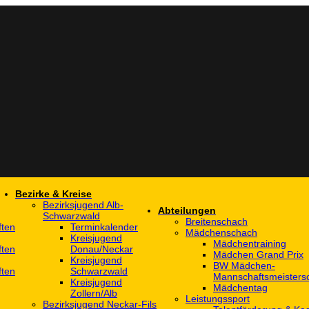
Bezirke & Kreise
Bezirksjugend Alb-
Abteilungen
Schwarzwald
Breitenschach
ften
Terminkalender
Mädchenschach
Kreisjugend
Mädchentraining
ften
Donau/Neckar
Mädchen Grand Prix
Kreisjugend
BW Mädchen-
ften
Schwarzwald
Mannschaftsmeistersc
Kreisjugend
Mädchentag
Zollern/Alb
Leistungssport
Bezirksjugend Neckar-Fils