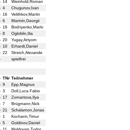
-
14
Weinhold,Roman
()
1 - 0
-
4
Chugunov,Ivan
()
0 - 1
-
16
Velithkov,Martin
()
½ - ½
-
6
Marinin,Georgii
()
1 - 0
-
18
Bodriyenko,Marki
()
1 - 0
-
8
Ogloblin,Ilia
()
0 - 1
-
20
Yugay,Artyom
()
1 - 0
-
10
Erhardt,Daniel
()
1 - 0
-
22
Streich,Alexande
()
½ - ½
-
spielfrei
()
+ - -
-
TNr
Teilnehmer
Tite
Punkte
Ergebnis
At
-
9
Epp,Magnus
(1)
-
-
3
Doll,Luca Fabio
(1)
-
-
17
Zomartova,Ilya
(1)
-
-
7
Brügmann,Nick
(1)
-
-
21
Schalamon,Jonas
(1)
-
-
1
Kocharin,Timur
(½)
-
-
5
Goldinov,Daniel
(½)
-
-
11
Moldovan,Tudor
(½)
-