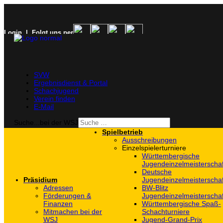
Login
| Folgt uns per
SVW
Ergebnisdienst & Portal
Schachjugend
Verein finden
E-Mail
Suche...bei der WSJ
Spielbetrieb
Ausschreibungen
Einzelspielerturniere
Württembergische
Jugendeinzelmeisterscha
Deutsche
Präsidium
Jugendeinzelmeisterscha
Adressen
BW-Blitz
Förderungen &
Jugendeinzelmeisterscha
Finanzen
Württembergische Spaß-
Mitmachen bei der
Schachturniere
WSJ
Jugend-Grand-Prix