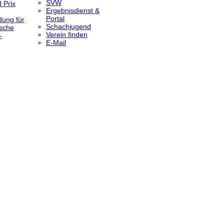
SVW
 Prix
Ergebnisdienst &
Portal
dung für
Schachjugend
sche
Verein finden
-
E-Mail