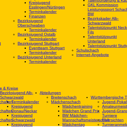
Talentförderung & Ka
Kreisjugend
GKL Kommission
‎Esslingen/Nürtingen
Leistungssport Schac
Terminkalender
BW
Finanzen
Bezirkskader Alb-
Bezirksjugend
Schwarzwald
Oberschwaben
Talentstützpunkt Neck
Terminkalender
Fils
Bezirksjugend Ostalb
Talentstützpunkt
Terminkalender
Unterland
t
Bezirksjugend Stuttgart
Talentstützpunkt Stutt
‎Eventteam Stuttgart
Schulschach
Terminkalender
Internet-Angebote
Bezirksjugend Unterland
Terminkalender
e & Kreise
Bezirksjugend Alb-
Abteilungen
Schwarzwald
Breitenschach
Württembergische T
chaften
Terminkalender
Mädchenschach
Jugend-Pokal
Kreisjugend
Mädchentraining
Amateurmeist
chaften
Donau/Neckar
Mädchen Grand Prix
Jugend-Grand
Kreisjugend
BW Mädchen-
Turniere
chaften
Schwarzwald
Mannschaftsmeisterschaft
Übersichten
Kreisjugend
Mädchentag
Turnieranmel