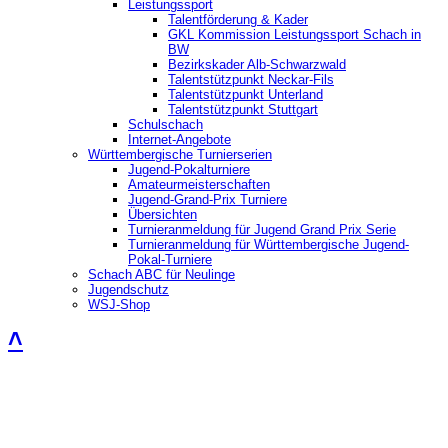
Leistungssport
Talentförderung & Kader
GKL Kommission Leistungssport Schach in
BW
Bezirkskader Alb-Schwarzwald
Talentstützpunkt Neckar-Fils
Talentstützpunkt Unterland
Talentstützpunkt Stuttgart
Schulschach
Internet-Angebote
Württembergische Turnierserien
Jugend-Pokalturniere
Amateurmeisterschaften
Jugend-Grand-Prix Turniere
Übersichten
Turnieranmeldung für Jugend Grand Prix Serie
Turnieranmeldung für Württembergische Jugend-
Pokal-Turniere
Schach ABC für Neulinge
Jugendschutz
WSJ-Shop
˄