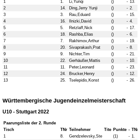
1
1.
Li,Yunqi
()
-
13.
2
14.
Ding,Jerry Yunji
()
-
2.
3
3.
Rau,Eduard
()
-
15.
4
16.
Ilnizki,David
()
-
4.
5
5.
Retzlaff,Nick
()
-
17.
6
18.
Rashba,Elias
()
-
6.
7
7.
Rakhimov,Arthur
()
-
19.
8
20.
Sivaprakash,Prat
()
-
8.
9
9.
Nichter,Tim
()
-
21.
10
22.
Gerhäußer,Mattis
()
-
10.
11
11.
Peter,Leonard
()
-
23.
12
24.
Brucker,Henry
()
-
12.
13
25.
Tselepidis,Konst
()
-
26.
s
Württembergische Jugendeinzelmeisterschaft
U10 - Stuttgart 2022
Paarungsliste der 2. Runde
Tisch
TNr
Teilnehmer
Tite
Punkte
-
TNr
1
8.
Gendzelevsky,Ste
(1)
-
1.