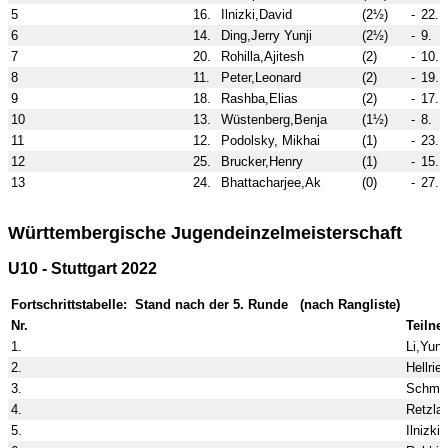
5
16.
Ilnizki,David
(2½)
-
22.
6
14.
Ding,Jerry Yunji
(2½)
-
9.
7
20.
Rohilla,Ajitesh
(2)
-
10.
8
11.
Peter,Leonard
(2)
-
19.
9
18.
Rashba,Elias
(2)
-
17.
10
13.
Wüstenberg,Benja
(1½)
-
8.
11
12.
Podolsky, Mikhai
(1)
-
23.
12
25.
Brucker,Henry
(1)
-
15.
13
24.
Bhattacharjee,Ak
(0)
-
27.
Württembergische Jugendeinzelmeisterschaft
U10 - Stuttgart 2022
Fortschrittstabelle: Stand nach der 5. Runde (nach Rangliste)
Nr.
Teilne
1.
Li,Yunq
2.
Hellrie
3.
Schmid
4.
Retzlaf
5.
Ilnizki