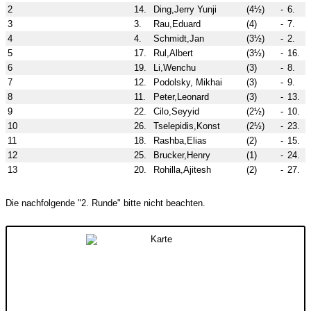
2
14.
Ding,Jerry Yunji
(4½)
-
6.
H
3
3.
Rau,Eduard
(4)
-
7.
4
4.
Schmidt,Jan
(3½)
-
2.
5
17.
Rul,Albert
(3½)
-
16.
I
6
19.
Li,Wenchu
(3)
-
8.
7
12.
Podolsky, Mikhai
(3)
-
9.
N
8
11.
Peter,Leonard
(3)
-
13.
9
22.
Cilo,Seyyid
(2½)
-
10.
10
26.
Tselepidis,Konst
(2½)
-
23.
11
18.
Rashba,Elias
(2)
-
15.
12
25.
Brucker,Henry
(1)
-
24.
13
20.
Rohilla,Ajitesh
(2)
-
27.
s
Die nachfolgende "2. Runde" bitte nicht beachten.