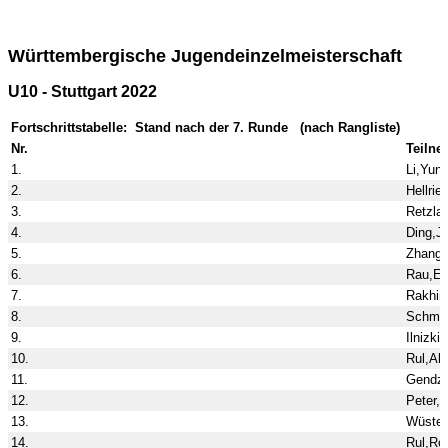
Württembergische Jugendeinzelmeisterschaft
U10 - Stuttgart 2022
Fortschrittstabelle: Stand nach der 7. Runde (nach Rangliste)
Nr.
Teilne
1.
Li,Yunq
2.
Hellrie
3.
Retzlaf
4.
Ding,Je
5.
Zhang,
6.
Rau,Ed
7.
Rakhim
8.
Schmid
9.
Ilnizki
10.
Rul,Alb
11.
Gendze
12.
Peter,
13.
Wüsten
14.
Rul,Ro