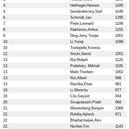
4.
Hellriegel,Hannes
1189
4.
Gendzelevsky,Stef
1149
6.
Schmidt,Jan
1285
7.
Peter,Leonard
1109
8.
Rakhimov,Arthur
1155
8.
Ding,Jerry Yunjie
1001
10.
Li,Yunqi
1598
10.
Tselepidis,Konsta
12.
Ilnizki,David
1001
13.
Rul,Robert
1126
13.
Podolsky, Mikhail
1105
13.
Mahr,Thorben
1002
13.
Rul,Albert
998
13.
Rashba,Elias
981
18.
Li,Wenchu
977
18.
Cilo,Seyyid
934
20.
Sivaprakash,Prath
968
21.
Wüstenberg,Benjam
1068
22.
Rohilla,Ajitesh
971
22.
Bhattacharjee,Aks
22.
Nichter,Tim
1143