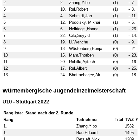
2
2.
Zhang,Yibo
(1)
-
7.
3
10.
Rul,Robert
(1)
-
3.
4
4.
Schmidt,Jan
(1)
-
11.
5
12.
Podolsky, Mikhai
(1)
-
5.
6
6.
Hellriegel,Hanne
(1)
-
26.
7
22.
Cilo,Seyyid
(1)
-
14.
8
19.
Li,Wenchu
(0)
-
9.
9
13.
Wüstenberg,Benja
(0)
-
21.
10
15.
Mahr,Thorben
(0)
-
23.
11
20.
Rohilla,Ajitesh
(0)
-
16.
12
17.
Rul,Albert
(0)
-
25.
13
24.
Bhattacharjee,Ak
(0)
-
18.
Württembergische Jugendeinzelmeisterschaft
U10 - Stuttgart 2022
Rangliste: Stand nach der 2. Runde
Rang
Teilnehmer
Titel
TWZ
At
1.
Zhang,Yibo
1582
1.
Rau,Eduard
1495
1.
Retzlaff,Nick
1209