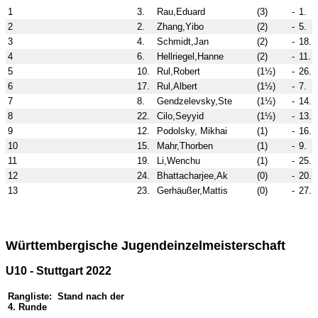
1
3.
Rau,Eduard
(3)
-
1.
2
2.
Zhang,Yibo
(2)
-
5.
3
4.
Schmidt,Jan
(2)
-
18.
4
6.
Hellriegel,Hanne
(2)
-
11.
5
10.
Rul,Robert
(1½)
-
26.
6
17.
Rul,Albert
(1½)
-
7.
7
8.
Gendzelevsky,Ste
(1½)
-
14.
8
22.
Cilo,Seyyid
(1½)
-
13.
9
12.
Podolsky, Mikhai
(1)
-
16.
10
15.
Mahr,Thorben
(1)
-
9.
11
19.
Li,Wenchu
(1)
-
25.
12
24.
Bhattacharjee,Ak
(0)
-
20.
13
23.
Gerhäußer,Mattis
(0)
-
27.
Württembergische Jugendeinzelmeisterschaft
U10 - Stuttgart 2022
Rangliste: Stand nach der
4. Runde