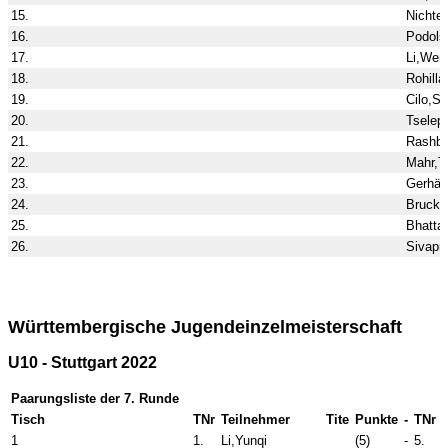
15.
Nichter
16.
Podolsk
17.
Li,Wen
18.
Rohilla
19.
Cilo,Se
20.
Tselep
21.
Rashba
22.
Mahr,T
23.
Gerhäu
24.
Brucke
25.
Bhatta
26.
Sivapr
Württembergische Jugendeinzelmeisterschaft
U10 - Stuttgart 2022
Paarungsliste der 7. Runde
Tisch
TNr
Teilnehmer
Tite
Punkte
-
TNr
1
1.
Li,Yunqi
(5)
-
5.
R