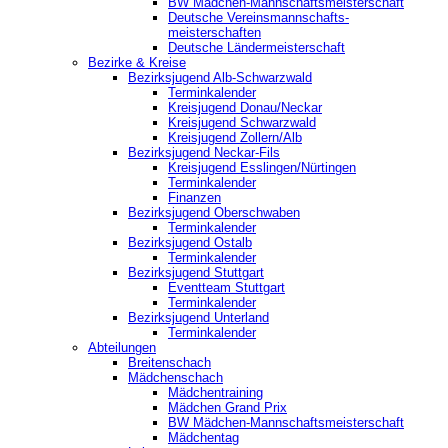
BW Mädchen-Mannschaftsmeisterschaft
Deutsche Vereinsmannschafts-
meisterschaften
Deutsche Ländermeisterschaft
Bezirke & Kreise
Bezirksjugend Alb-Schwarzwald
Terminkalender
Kreisjugend Donau/Neckar
Kreisjugend Schwarzwald
Kreisjugend Zollern/Alb
Bezirksjugend Neckar-Fils
Kreisjugend ‎Esslingen/Nürtingen
Terminkalender
Finanzen
Bezirksjugend Oberschwaben
Terminkalender
Bezirksjugend Ostalb
Terminkalender
Bezirksjugend Stuttgart
‎Eventteam Stuttgart
Terminkalender
Bezirksjugend Unterland
Terminkalender
Abteilungen
Breitenschach
Mädchenschach
Mädchentraining
Mädchen Grand Prix
BW Mädchen-Mannschaftsmeisterschaft
Mädchentag