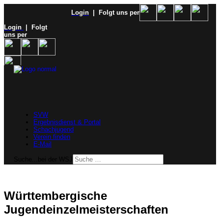
Login
| Folgt uns per
Login
| Folgt
uns per
SVW
Ergebnisdienst & Portal
Schachjugend
Verein finden
E-Mail
Suche...bei der WSJ
Württembergische
Jugendeinzelmeisterschaften