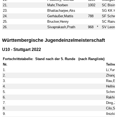
21.
Mahr,Thorben
1002
SC Bising
23.
Bhattacharjee,Aks
SG KK Ho
24.
Gerhäußer,Mattis
788
SF Schwa
25.
Brucker,Henry
SC Raina
26.
Sivaprakash,Prath
968
*
SV Leonb
Württembergische Jugendeinzelmeisterschaft
U10 - Stuttgart 2022
Fortschrittstabelle: Stand nach der 5. Runde (nach Rangliste)
Nr.
Teilne
1.
Li,Yunq
2.
Zhang,
3.
Rau,Ed
4.
Hellrie
5.
Schmid
6.
Rakhim
7.
Ding,Je
8.
Cilo,Se
9.
Ilnizki