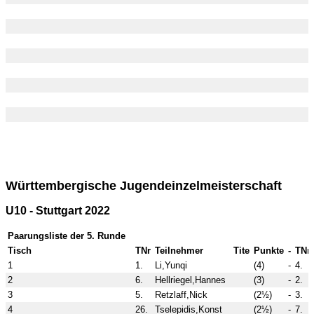
Württembergische Jugendeinzelmeisterschaft
U10 - Stuttgart 2022
Paarungsliste der 5. Runde
Tisch
TNr
Teilnehmer
Tite
Punkte
-
TNr
1
1.
Li,Yunqi
(4)
-
4.
2
6.
Hellriegel,Hannes
(3)
-
2.
3
5.
Retzlaff,Nick
(2½)
-
3.
4
26.
Tselepidis,Konst
(2½)
-
7.