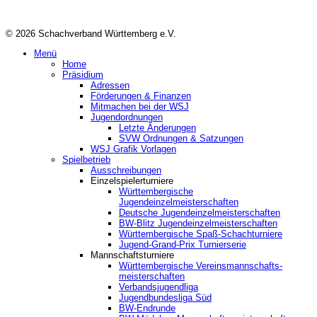
© 2026 Schachverband Württemberg e.V.
Menü
Home
Präsidium
Adressen
Förderungen & Finanzen
Mitmachen bei der WSJ
Jugendordnungen
Letzte Änderungen
SVW Ordnungen & Satzungen
WSJ Grafik Vorlagen
Spielbetrieb
Ausschreibungen
Einzelspielerturniere
Württembergische
Jugendeinzelmeisterschaften
Deutsche Jugendeinzelmeisterschaften
BW-Blitz Jugendeinzelmeisterschaften
Württembergische Spaß-Schachturniere
Jugend-Grand-Prix Turnierserie
Mannschaftsturniere
Württembergische Vereinsmannschafts-
meisterschaften
Verbandsjugendliga
Jugendbundesliga Süd
BW-Endrunde