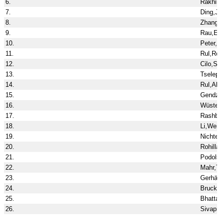
6.
Rakhim
7.
Ding,Je
8.
Zhang,
9.
Rau,Ed
10.
Peter,
11.
Rul,Ro
12.
Cilo,Se
13.
Tselep
14.
Rul,Alb
15.
Gendze
16.
Wüsten
17.
Rashba
18.
Li,Wen
19.
Nichter
20.
Rohilla
21.
Podolsk
22.
Mahr,T
23.
Gerhäu
24.
Brucke
25.
Bhatta
26.
Sivapr