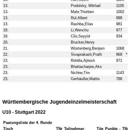
13.
Podolsky, Mikhail
1105
13.
Mahr,Thorben
1002
13.
Rul,Albert
998
13.
Rashba,Elias
981
18.
Li,Wenchu
977
18.
Cilo,Seyyid
934
20.
Brucker,Henry
21.
Wüstenberg,Benjam
1068
22.
Sivaprakash,Prath
968
*
23.
Rohilla,Ajitesh
971
23.
Bhattacharjee,Aks
23.
Nichter,Tim
1143
23.
Gerhäußer,Mattis
788
Württembergische Jugendeinzelmeisterschaft
U10 - Stuttgart 2022
Paarungsliste der 4. Runde
Tisch
TNr
Teilnehmer
Tite
Punkte
-
TNr