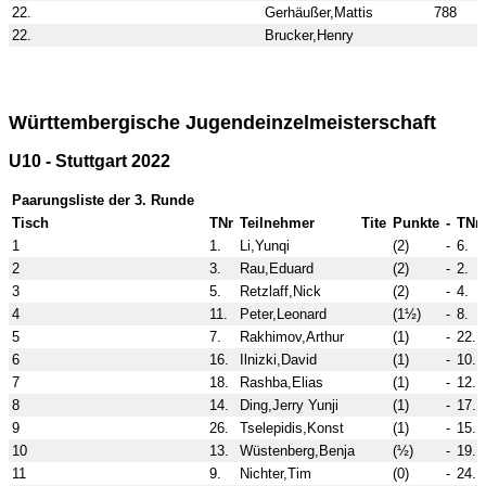
22.
Gerhäußer,Mattis
788
22.
Brucker,Henry
Württembergische Jugendeinzelmeisterschaft
U10 - Stuttgart 2022
Paarungsliste der 3. Runde
Tisch
TNr
Teilnehmer
Tite
Punkte
-
TNr
1
1.
Li,Yunqi
(2)
-
6.
2
3.
Rau,Eduard
(2)
-
2.
3
5.
Retzlaff,Nick
(2)
-
4.
4
11.
Peter,Leonard
(1½)
-
8.
5
7.
Rakhimov,Arthur
(1)
-
22.
6
16.
Ilnizki,David
(1)
-
10.
7
18.
Rashba,Elias
(1)
-
12.
8
14.
Ding,Jerry Yunji
(1)
-
17.
9
26.
Tselepidis,Konst
(1)
-
15.
10
13.
Wüstenberg,Benja
(½)
-
19.
11
9.
Nichter,Tim
(0)
-
24.