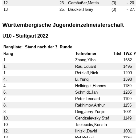
12
23.
Gerhäußer,Mattis
(0)
-
20.
13
25.
Brucker,Henry
(0)
-
27.
Württembergische Jugendeinzelmeisterschaft
U10 - Stuttgart 2022
Rangliste: Stand nach der 3. Runde
Rang
Teilnehmer
Titel
TWZ
At
1.
Zhang,Yibo
1582
1.
Rau,Eduard
1495
1.
Retzlaff,Nick
1209
4.
Li,Yunqi
1598
4.
Hellriegel,Hannes
1189
6.
Schmidt,Jan
1285
7.
Peter,Leonard
1109
8.
Rakhimov,Arthur
1155
8.
Ding,Jerry Yunjie
1001
10.
Gendzelevsky,Stef
1149
10.
Tselepidis,Konsta
12.
Ilnizki,David
1001
13.
Rul,Robert
1126