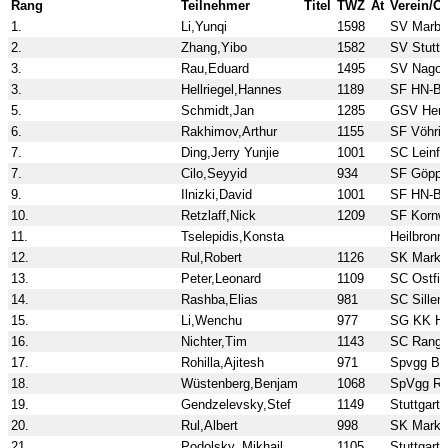
Rang
Teilnehmer
Titel
TWZ
At
Verein/Or
1.
Li,Yunqi
1598
SV Marba
2.
Zhang,Yibo
1582
SV Stuttg
3.
Rau,Eduard
1495
SV Nagol
3.
Hellriegel,Hannes
1189
SF HN-Bi
5.
Schmidt,Jan
1285
GSV Hem
6.
Rakhimov,Arthur
1155
SF Vöhri
7.
Ding,Jerry Yunjie
1001
SC Leinfe
7.
Cilo,Seyyid
934
SF Göppi
9.
Ilnizki,David
1001
SF HN-Bi
10.
Retzlaff,Nick
1209
SF Kornw
11.
Tselepidis,Konsta
Heilbronn
12.
Rul,Robert
1126
SK Markd
13.
Peter,Leonard
1109
SC Ostfil
14.
Rashba,Elias
981
SC Sillen
15.
Li,Wenchu
977
SG KK Ho
16.
Nichter,Tim
1143
SC Range
17.
Rohilla,Ajitesh
971
Spvgg Bö
18.
Wüstenberg,Benjam
1068
SpVgg R
19.
Gendzelevsky,Stef
1149
Stuttgart
20.
Rul,Albert
998
SK Markd
21.
Podolsky, Mikhail
1105
Stuttgart