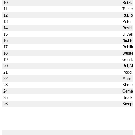
10.
Retzlaf
11.
Tselep
12.
Rul,Ro
13.
Peter,
14.
Rashba
15.
Li,Wen
16.
Nichter
17.
Rohilla
18.
Wüsten
19.
Gendze
20.
Rul,Alb
21.
Podolsk
22.
Mahr,T
23.
Bhatta
24.
Gerhäu
25.
Brucke
26.
Sivapr