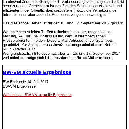
Landesverbänden die Gelegenheit, Verbesserungsvorschläge an die DSJ
heranzutragen. Gemeinsam ist das Ziel den Schachsport effektiver und
effizienter in der Öffentlichkeit darzustellen, wozu die Vernetzung der
Informationen, aber auch der Personen zwingend notwendig ist.
Das diesjährige Treffen ist für den
16. und 17. September 2017
geplant.
Wer an einem solchen Treffen teilnehmen möchte, möge sich bis
Montag, 24. Juli
, bei Phillipp Müller, dem Württembergischen
Pressereferenten melden:
Diese E-Mail-Adresse ist vor Spambots
geschützt! Zur Anzeige muss JavaScript eingeschaltet sein.
Betreff:
NÖRT-Treffen 2017
Wer grundsätzlich Interesse hat, aber am 16. und 17. September 2017
verhindert ist, möge sich bitte trotzdem bei Philipp Müller melden.
BW-VM aktuelle Ergebnisse
BW-Endrunde
14. Juli 2017
BW-VM Ergebnisse
Weiterlesen: BW-VM aktuelle Ergebnisse