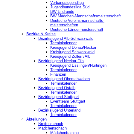
Verbandsjugendliga
Jugendbundesliga Süd
BW-Endrunde
BW Mädchen-Mannschaftsmeisterschaft
Deutsche Vereinsmannschafts-
meisterschaften
Deutsche Ländermeisterschaft
Bezirke & Kreise
Bezirksjugend Alb-Schwarzwald
Terminkalender
Kreisjugend Donau/Neckar
Kreisjugend Schwarzwald
Kreisjugend Zollern/Alb
Bezirksjugend Neckar-Fils
Kreisjugend ‎Esslingen/Nürtingen
Terminkalender
Finanzen
Bezirksjugend Oberschwaben
Terminkalender
Bezirksjugend Ostalb
Terminkalender
Bezirksjugend Stuttgart
‎Eventteam Stuttgart
Terminkalender
Bezirksjugend Unterland
Terminkalender
Abteilungen
Breitenschach
Mädchenschach
Mädchentraining