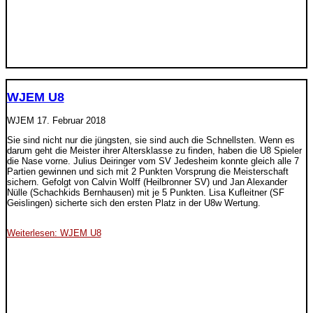
WJEM U8
WJEM
17. Februar 2018
Sie sind nicht nur die jüngsten, sie sind auch die Schnellsten. Wenn es
darum geht die Meister ihrer Altersklasse zu finden, haben die U8 Spieler
die Nase vorne. Julius Deiringer vom SV Jedesheim konnte gleich alle 7
Partien gewinnen und sich mit 2 Punkten Vorsprung die Meisterschaft
sichern. Gefolgt von Calvin Wolff (Heilbronner SV) und Jan Alexander
Nülle (Schachkids Bernhausen) mit je 5 Punkten. Lisa Kufleitner (SF
Geislingen) sicherte sich den ersten Platz in der U8w Wertung.
Weiterlesen: WJEM U8