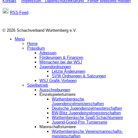
Kontakt
Impressum
Datenschutzerklärung
Fehler Webseite melden
RSS-Feed
© 2026 Schachverband Württemberg e.V.
Menü
Home
Präsidium
Adressen
Förderungen & Finanzen
Mitmachen bei der WSJ
Jugendordnungen
Letzte Änderungen
SVW Ordnungen & Satzungen
WSJ Grafik Vorlagen
Spielbetrieb
Ausschreibungen
Einzelspielerturniere
Württembergische
Jugendeinzelmeisterschaften
Deutsche Jugendeinzelmeisterschaften
BW-Blitz Jugendeinzelmeisterschaften
Württembergische Spaß-Schachturniere
Jugend-Grand-Prix Turnierserie
Mannschaftsturniere
Württembergische Vereinsmannschafts-
meisterschaften