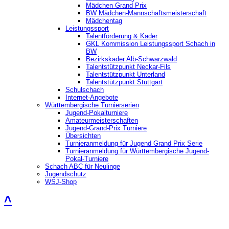
Mädchen Grand Prix
BW Mädchen-Mannschaftsmeisterschaft
Mädchentag
Leistungssport
Talentförderung & Kader
GKL Kommission Leistungssport Schach in
BW
Bezirkskader Alb-Schwarzwald
Talentstützpunkt Neckar-Fils
Talentstützpunkt Unterland
Talentstützpunkt Stuttgart
Schulschach
Internet-Angebote
Württembergische Turnierserien
Jugend-Pokalturniere
Amateurmeisterschaften
Jugend-Grand-Prix Turniere
Übersichten
Turnieranmeldung für Jugend Grand Prix Serie
Turnieranmeldung für Württembergische Jugend-
Pokal-Turniere
Schach ABC für Neulinge
Jugendschutz
WSJ-Shop
˄