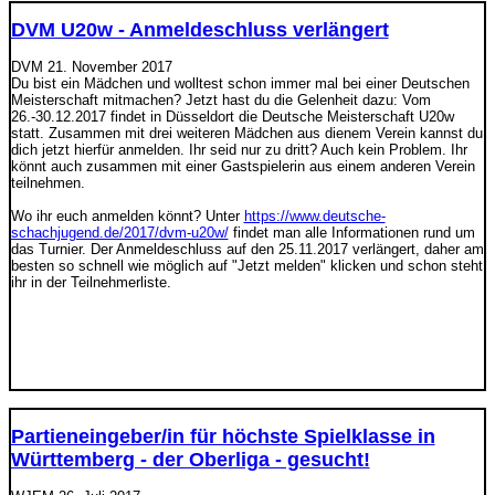
DVM U20w - Anmeldeschluss verlängert
DVM
21. November 2017
Du bist ein Mädchen und wolltest schon immer mal bei einer Deutschen
Meisterschaft mitmachen? Jetzt hast du die Gelenheit dazu: Vom
26.-30.12.2017 findet in Düsseldort die Deutsche Meisterschaft U20w
statt. Zusammen mit drei weiteren Mädchen aus dienem Verein kannst du
dich jetzt hierfür anmelden. Ihr seid nur zu dritt? Auch kein Problem. Ihr
könnt auch zusammen mit einer Gastspielerin aus einem anderen Verein
teilnehmen.
Wo ihr euch anmelden könnt? Unter
https://www.deutsche-
schachjugend.de/2017/dvm-u20w/
findet man alle Informationen rund um
das Turnier. Der Anmeldeschluss auf den 25.11.2017 verlängert, daher am
besten so schnell wie möglich auf "Jetzt melden" klicken und schon steht
ihr in der Teilnehmerliste.
Partieneingeber/in für höchste Spielklasse in
Württemberg - der Oberliga - gesucht!