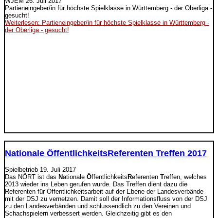
WJEM
26. Juli 2017
Partieneingeber/in für höchste Spielklasse in Württemberg - der Oberliga -
gesucht!
Weiterlesen: Partieneingeber/in für höchste Spielklasse in Württemberg -
der Oberliga - gesucht!
Nationale ÖffentlichkeitsReferenten Treffen 2017
Spielbetrieb
19. Juli 2017
Das NÖRT ist das
N
ationale
Ö
ffentlichkeits
R
eferenten
T
reffen, welches
2013 wieder ins Leben gerufen wurde. Das Treffen dient dazu die
Referenten für Öffentlichkeitsarbeit auf der Ebene der Landesverbände
mit der DSJ zu vernetzen. Damit soll der Informationsfluss von der DSJ
zu den Landesverbänden und schlussendlich zu den Vereinen und
Schachspielern verbessert werden. Gleichzeitig gibt es den