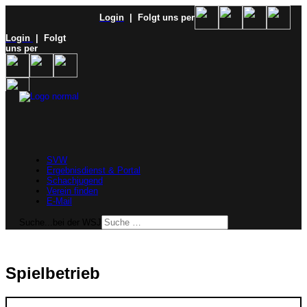
Login
| Folgt uns per
Login
| Folgt
uns per
SVW
Ergebnisdienst & Portal
Schachjugend
Verein finden
E-Mail
Suche...bei der WSJ
Spielbetrieb