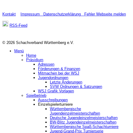
Kontakt
Impressum
Datenschutzerklärung
Fehler Webseite melden
RSS-Feed
© 2026 Schachverband Württemberg e.V.
Menü
Home
Präsidium
Adressen
Förderungen & Finanzen
Mitmachen bei der WSJ
Jugendordnungen
Letzte Änderungen
SVW Ordnungen & Satzungen
WSJ Grafik Vorlagen
Spielbetrieb
Ausschreibungen
Einzelspielerturniere
Württembergische
Jugendeinzelmeisterschaften
Deutsche Jugendeinzelmeisterschaften
BW-Blitz Jugendeinzelmeisterschaften
Württembergische Spaß-Schachturniere
Jugend-Grand-Prix Turnierserie