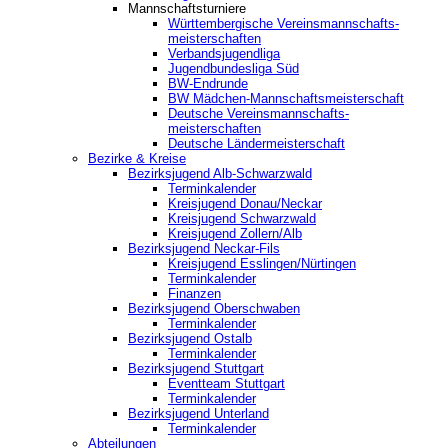
Mannschaftsturniere
Württembergische Vereinsmannschafts-
meisterschaften
Verbandsjugendliga
Jugendbundesliga Süd
BW-Endrunde
BW Mädchen-Mannschaftsmeisterschaft
Deutsche Vereinsmannschafts-
meisterschaften
Deutsche Ländermeisterschaft
Bezirke & Kreise
Bezirksjugend Alb-Schwarzwald
Terminkalender
Kreisjugend Donau/Neckar
Kreisjugend Schwarzwald
Kreisjugend Zollern/Alb
Bezirksjugend Neckar-Fils
Kreisjugend ‎Esslingen/Nürtingen
Terminkalender
Finanzen
Bezirksjugend Oberschwaben
Terminkalender
Bezirksjugend Ostalb
Terminkalender
Bezirksjugend Stuttgart
‎Eventteam Stuttgart
Terminkalender
Bezirksjugend Unterland
Terminkalender
Abteilungen