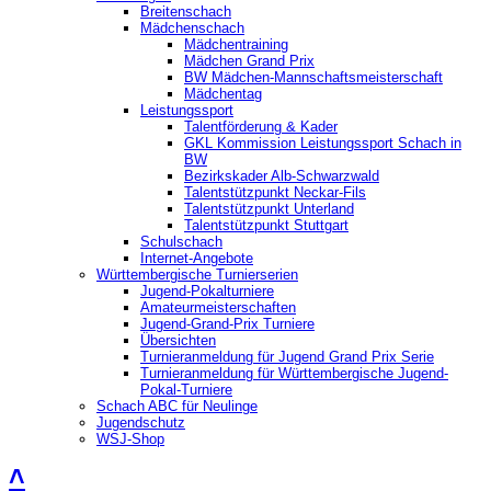
Breitenschach
Mädchenschach
Mädchentraining
Mädchen Grand Prix
BW Mädchen-Mannschaftsmeisterschaft
Mädchentag
Leistungssport
Talentförderung & Kader
GKL Kommission Leistungssport Schach in
BW
Bezirkskader Alb-Schwarzwald
Talentstützpunkt Neckar-Fils
Talentstützpunkt Unterland
Talentstützpunkt Stuttgart
Schulschach
Internet-Angebote
Württembergische Turnierserien
Jugend-Pokalturniere
Amateurmeisterschaften
Jugend-Grand-Prix Turniere
Übersichten
Turnieranmeldung für Jugend Grand Prix Serie
Turnieranmeldung für Württembergische Jugend-
Pokal-Turniere
Schach ABC für Neulinge
Jugendschutz
WSJ-Shop
˄