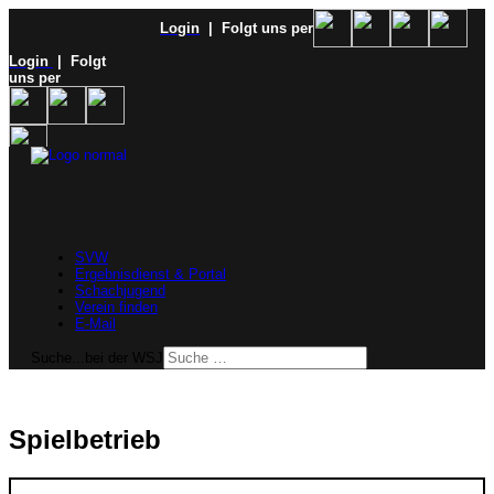
Login
| Folgt uns per
Login
| Folgt
uns per
SVW
Ergebnisdienst & Portal
Schachjugend
Verein finden
E-Mail
Suche...bei der WSJ
Spielbetrieb