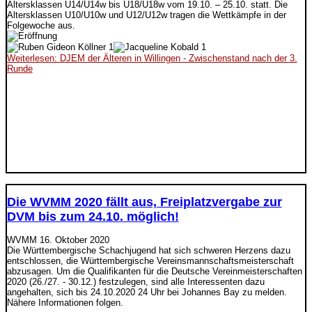
Altersklassen U14/U14w bis U18/U18w vom 19.10. – 25.10. statt. Die
Altersklassen U10/U10w und U12/U12w tragen die Wettkämpfe in der
Folgewoche aus.
Weiterlesen: DJEM der Älteren in Willingen - Zwischenstand nach der 3.
Runde
Die WVMM 2020 fällt aus, Freiplatzvergabe zur
DVM bis zum 24.10. möglich!
WVMM
16. Oktober 2020
Die Württembergische Schachjugend hat sich schweren Herzens dazu
entschlossen, die Württembergische Vereinsmannschaftsmeisterschaft
abzusagen. Um die Qualifikanten für die Deutsche Vereinmeisterschaften
2020 (26./27. - 30.12.) festzulegen, sind alle Interessenten dazu
angehalten, sich bis 24.10.2020 24 Uhr bei Johannes Bay zu melden.
Nähere Informationen folgen.