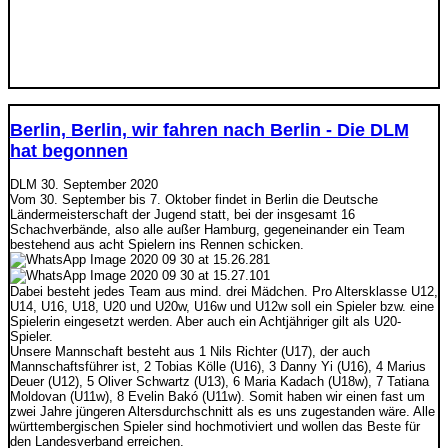
Berlin, Berlin, wir fahren nach Berlin - Die DLM
hat begonnen
DLM
30. September 2020
Vom 30. September bis 7. Oktober findet in Berlin die Deutsche
Ländermeisterschaft der Jugend statt, bei der insgesamt 16
Schachverbände, also alle außer Hamburg, gegeneinander ein Team
bestehend aus acht Spielern ins Rennen schicken.
Dabei besteht jedes Team aus mind. drei Mädchen. Pro Altersklasse U12,
U14, U16, U18, U20 und U20w, U16w und U12w soll ein Spieler bzw. eine
Spielerin eingesetzt werden. Aber auch ein Achtjähriger gilt als U20-
Spieler.
Unsere Mannschaft besteht aus 1 Nils Richter (U17), der auch
Mannschaftsführer ist, 2 Tobias Kölle (U16), 3 Danny Yi (U16), 4 Marius
Deuer (U12), 5 Oliver Schwartz (U13), 6 Maria Kadach (U18w), 7 Tatiana
Moldovan (U11w), 8 Evelin Bakó (U11w). Somit haben wir einen fast um
zwei Jahre jüngeren Altersdurchschnitt als es uns zugestanden wäre. Alle
württembergischen Spieler sind hochmotiviert und wollen das Beste für
den Landesverband erreichen.