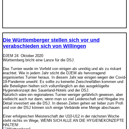
Die Württemberger stellen sich vor und
verabschieden sich von Willingen
DJEM
24. Oktober 2020
Württemberg bricht eine Lanze für die DSJ.
Das Turnier wurde im Vorfeld von einigen als unnötig und als zu riskant
erachtet. Wie in jedem Jahr sticht die DJEM als hervorragend
organisiertes Turnier heraus. In diesem Jahr war einigen wegen der Covid-
19-Pandemie unwohl. Es sollte zu keinerlei Zwischnefällen kommen und
alle Beteiligten hielten sich vollumfänglich an das ausgeklügelte
Hygienekonzept des Sauerland-Hotels und der DSJ.
Natürlich wäre ein regionaleres Turnier weniger gefährlich gewesen, aber
vielleicht auch nur dann, wenn man so viel Leidenschaft und Hingabe ins
Detail investiert wie die DSJ. In diesen Zeiten gehen wir lieber zum Profi
und von der DSJ können sich einige Verbände eine Menge abschauen.
Einer erfolgreichen Meisterschaft der U10-U12 in der nächsten Woche
steht nichts im Wege, WENN SICH ALLE AN DIE HYGIENEKONZEPTE
HALTEN!