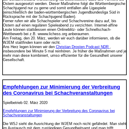
Ostern ausgesetzt werden. Dieser Maßnahme folgt die Württembergische
Schachjugend nur zu gerne und somit entfallen alle Ligaspiele
(einschließlich der baden-württembergischen Jugendbundesliga Süd in
Rücksprache mit der Schachjugend Baden).
Ferner rufen wir alle Schachspieler und Schachvereine dazu auf, bis
Ostern auf einen regulären Spieleabend zu verzichten. Internet-affine
Leute können stattdessen einen Onlineblitz- oder Schnellschach-
Wettbewerb bei z.B. wwww.lichess.org anberaumen.
Am Freitag, den 20. März, werden wir euch darüber informieren, ob die
WJEM stattfinden kann oder nicht.
Ans Herz legen können wir den
Christian Drosten Podcast NDR
,
insbesondere bei Minute 5 mal reinhören. Je früher die Maßnahmen und je
mehr man diese kombiniert, umso effizienter für die Gesundheit unserer
Gesellschaft.
Empfehlungen zur Minimierung der Verbreitung
des Coronavirus bei Schachveranstaltungen
Spielbetrieb
02. März 2020
Empfehlungen zur Minimierung der Verbreitung des Coronavirus bei
Schachveranstaltungen
Die WSJ sieht die Ausrichtung der WJEM noch nicht gefährdet. Man steht
im Austausch mit dem zuständigen Gesundheitsamt und man trifft