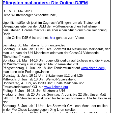
Pfingsten mal anders: Die Online-DJEM
DJEM
30. Mai 2020
Liebe Württemberger Schachfreunde,
eigentlich säße ich jetzt im Zug nach Willingen, um als Trainer und
Delegationsleiter bei der DEM den württembergischen Teilnehmern
beizustehen. Corona machte uns aber einen Strich durch die Rechnung.
Doch ...
... die Online-DJEM ist eröffnet,
hier
geht es zum Video.
Samstag, 30. Mai, abens: Eröffnungsvideo
Sonntag, 31. Mai, ab 11 Uhr: Live Show mit IM Maximilian Meinhardt, den
man u.a. von der Uni Mannheim oder von der Chess24-Videoserie
"Schottisch" kennt
Sonntag, 31. Mai, 14-16 Uhr: Jugendländerliga auf Lichess und die Frage,
ob Württemberg zum vizigsten Mal Vizemeister vizt.
Pfingstmontag, 1. Juni, ab 18 Uhr: Tandemturnier auf
www.chess.com,
man kann tolle Preise gewinnen.
Dienstag, 2. Juni, 16-18 Uhr: Blitzturniere U12 und U25
Mittwoch, 3. Juni, ab 18 Uhr: Werwolf-Spieleabend
Donnerstag, 4. Juni, ab 19:30 Uhr: Finale Mädchen- und
Frauenländerkampf XXL auf
www.lichess.org
Freitag, 5. Juni, 16-18 Uhr: Blitzturnier U16
Freitag, 5. Juni, ab 20 Uhr bis Sonntag, 7. Juni, bis 22 Uhr: Unser Matt
hilft mit. 50 Stunden unterstzüten für terre des homnes - Hilfe für Kinder in
Not
Samstag, 6. Juni, ab 11 Uhr: Live Show mit GM Leon Mons, der neulich
in der Pro Chess League gegen Ding Liren spielte.