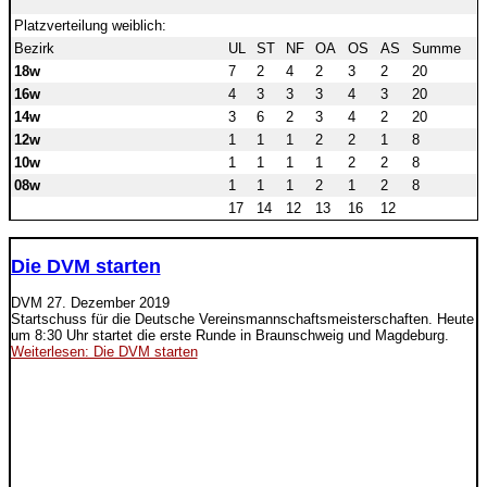
Platzverteilung weiblich:
Bezirk
UL
ST
NF
OA
OS
AS
Summe
18w
7
2
4
2
3
2
20
16w
4
3
3
3
4
3
20
14w
3
6
2
3
4
2
20
12w
1
1
1
2
2
1
8
10w
1
1
1
1
2
2
8
08w
1
1
1
2
1
2
8
17
14
12
13
16
12
Die DVM starten
DVM
27. Dezember 2019
Startschuss für die Deutsche Vereinsmannschaftsmeisterschaften. Heute
um 8:30 Uhr startet die erste Runde in Braunschweig und Magdeburg.
Weiterlesen: Die DVM starten