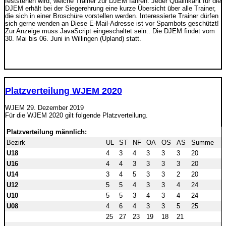
feststehen wird, welche Trainer zur DJEM fahren. Jeder Qualifikant für die
DJEM erhält bei der Siegerehrung eine kurze Übersicht über alle Trainer,
die sich in einer Broschüre vorstellen werden. Interessierte Trainer dürfen
sich gerne wenden an
Diese E-Mail-Adresse ist vor Spambots geschützt!
Zur Anzeige muss JavaScript eingeschaltet sein.
. Die DJEM findet vom
30. Mai bis 06. Juni in Willingen (Upland) statt.
Platzverteilung WJEM 2020
WJEM
29. Dezember 2019
Für die WJEM 2020 gilt folgende Platzverteilung.
Platzverteilung männlich:
Bezirk
UL
ST
NF
OA
OS
AS
Summe
U18
4
3
4
3
3
3
20
U16
4
4
3
3
3
3
20
U14
3
4
5
3
3
2
20
U12
5
5
4
3
3
4
24
U10
5
5
3
4
3
4
24
U08
4
6
4
3
3
5
25
25
27
23
19
18
21