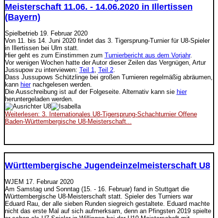
Meisterschaft 11.06. - 14.06.2020 in Illertissen
(Bayern)
Spielbetrieb
19. Februar 2020
Von 11. bis 14. Juni 2020 findet das 3. Tigersprung-Turnier für U8-Spieler
in Illertissen bei Ulm statt.
Hier geht es zum Einstimmen zum
Turnierbericht aus dem Vorjahr
.
Vor wenigen Wochen hatte der Autor dieser Zeilen das Vergnügen, Artur
Jussupow zu interviewen:
Teil 1
,
Teil 2
.
Dass Jussupows Schützlinge bei großen Turnieren regelmäßig abräumen,
kann
hier
nachgelesen werden.
Die Ausschreibung ist auf der Folgeseite. Alternativ kann sie
hier
heruntergeladen werden.
Weiterlesen: 3. Internationales U8-Tigersprung-Schachturnier Offene
Baden-Württembergische U8-Meisterschaft...
Württembergische Jugendeinzelmeisterschaft U8
WJEM
17. Februar 2020
Am Samstag und Sonntag (15. - 16. Februar) fand in Stuttgart die
Württembergische U8-Meisterschaft statt. Spieler des Turniers war
Eduard Rau, der alle sieben Runden siegreich gestaltete. Eduard machte
nicht das erste Mal auf sich aufmerksam, denn an Pfingsten 2019 spielte