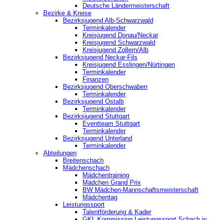
Deutsche Ländermeisterschaft
Bezirke & Kreise
Bezirksjugend Alb-Schwarzwald
Terminkalender
Kreisjugend Donau/Neckar
Kreisjugend Schwarzwald
Kreisjugend Zollern/Alb
Bezirksjugend Neckar-Fils
Kreisjugend ‎Esslingen/Nürtingen
Terminkalender
Finanzen
Bezirksjugend Oberschwaben
Terminkalender
Bezirksjugend Ostalb
Terminkalender
Bezirksjugend Stuttgart
‎Eventteam Stuttgart
Terminkalender
Bezirksjugend Unterland
Terminkalender
Abteilungen
Breitenschach
Mädchenschach
Mädchentraining
Mädchen Grand Prix
BW Mädchen-Mannschaftsmeisterschaft
Mädchentag
Leistungssport
Talentförderung & Kader
GKL Kommission Leistungssport Schach in