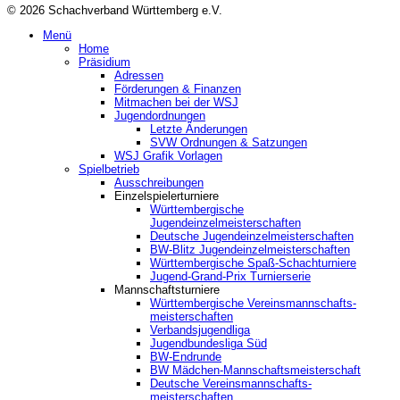
© 2026 Schachverband Württemberg e.V.
Menü
Home
Präsidium
Adressen
Förderungen & Finanzen
Mitmachen bei der WSJ
Jugendordnungen
Letzte Änderungen
SVW Ordnungen & Satzungen
WSJ Grafik Vorlagen
Spielbetrieb
Ausschreibungen
Einzelspielerturniere
Württembergische
Jugendeinzelmeisterschaften
Deutsche Jugendeinzelmeisterschaften
BW-Blitz Jugendeinzelmeisterschaften
Württembergische Spaß-Schachturniere
Jugend-Grand-Prix Turnierserie
Mannschaftsturniere
Württembergische Vereinsmannschafts-
meisterschaften
Verbandsjugendliga
Jugendbundesliga Süd
BW-Endrunde
BW Mädchen-Mannschaftsmeisterschaft
Deutsche Vereinsmannschafts-
meisterschaften