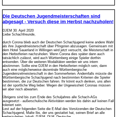
Die Deutschen Jugendmeisterschaften sind
abgesagt - Versuch diese im Herbst nachzuholen!
DJEM
30. April 2020
Liebe Schachfreunde,
durch Corona blieb auch der Deutschen Schachjugend keine andere Wahl
als ihre Jugendmeisterschaft über Pfingsten abzusagen. Gemeinsam mit
dem Hotel Sauerland in Willingen wird jetzt versucht, die Meisterschaft in
den Herbstferien nachzuholen. Wenn Corona dies später dann auch
tatsächlich zulässt, wird auch Württemberg einige Spieler dorthin
entsenden. Über die weiteren Modalitäten werden wir uns intern
abstimmen. Sollte eine DJEM in den Herbstferien möglich sein, dann
auch eine möglicherweise dezentrale Württembergische
Jugendeinzelmeisterschaft in den Sommerferien. Andernfalls müsste die
Württembergische Schachjugend nach bestimmten Kriterien die Spieler
bestimmen, die zur Deutschen fahren. Ihr könnt euch denken, uns allen
ist der sportliche Weg lieber. Wegen der Ungewissheit Coronas müssen
wir aber noch abwarten.
Übrigens sind bis zum Ende des Schuljahres alle Schach-AGs
ausgesetzt - außerschulische Aktivitäten werden bis dahin auf keinen Fall
toleriert sein.
Lest auf der folgenden Seite die E-Mail des Vorsitzenden der Deutschen
Schachjugend, Malte Ibs, der uns gestattet hat, seinen Brief an alle
weiterzuleiten. Inhalt: DJEM, DLM, Deutsche