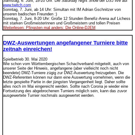
Samstag, 6. Juni, 18-20 Uhr: Die Saturday Night Show der DSJ live auf
www.twitch.com
Sonntag, 7. Juni, ab 14 Uhr: Simultan mit IM Adrian Gschnitzer von
unseren badischen Freunden :)
Sonntag, 7. Juni, 8-20 Uhr: Große 12 Stunden Benefiz-Arena auf Lichess
mit starken Großmeisterinnen und Großmeistern und tollen Preisen
Weiterlesen: Pfingsten mal anders: Die Online-DJEM
DWZ-Auswertungen angefangener Turniere bitte
zeitnah einreichen!
Spielbetrieb
30. Mai 2020
Wie schon vom Württembergischen Schachverband mitgeteilt, auch von
unserer Seite der Hinweis, angefangene (aber vielleicht noch nicht
beendete) DWZ-Turniere zügig zur DWZ-Auswertung freizugeben. Die
DWZ-Referenten können nur dann eine Auswertung vornehmen, wenn die
letzte gespielte Partie in der jüngsten Vergangenheit liegt. Daher sollte
alles noch im Mai eingereicht werden. Sollte nach Corona je wieder eine
Fortsetzung des abgebrochenen Turniers möglich sein, kann das zuvor
ausgewertete Turnier nochmals ausgewertet werden.