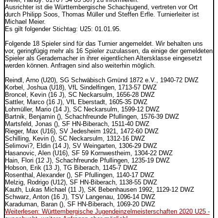
Ausrichter ist die Württembergische Schachjugend, vertreten vor Ort
durch Philipp Soos, Thomas Müller und Steffen Erfle. Turnierleiter ist
Michael Meier.
Es gilt folgender Stichtag: U25: 01.01.95.
Folgende 18 Spieler sind für das Turnier angemeldet. Wir behalten uns
vor, geringfügig mehr als 16 Spieler zuzulassen, da einige der gemeldeten
Spieler als Gerademacher in ihrer eigentlichen Altersklasse eingesetzt
werden können. Anfragen sind also weiterhin möglich.
Reindl, Arno (U20), SG Schwäbisch Gmünd 1872 e.V., 1940-72 DWZ
Korbel, Joshua (U18), VfL Sindelfingen, 1713-57 DWZ
Broncel, Kevin (16 J), SC Neckarsulm, 1656-28 DWZ
Sattler, Marco (16 J), VfL Eberstadt, 1605-35 DWZ
Lohmüller, Mario (14 J), SC Neckarsulm, 1599-12 DWZ
Bartnik, Benjamin (), Schachfreunde Pfullingen, 1576-39 DWZ
Martsfeld, Jonas (), SF HN-Biberach, 1511-40 DWZ
Rieger, Max (U16), SV Jedesheim 1921, 1472-60 DWZ
Schilling, Kevin (), SC Neckarsulm, 1312-16 DWZ
Selimovi?, Eldin (14 J), SV Weingarten, 1306-29 DWZ
Hasanovic, Alen (U16), SF 59 Kornwestheim, 1304-22 DWZ
Hain, Flori (12 J), Schachfreunde Pfullingen, 1235-19 DWZ
Hobson, Erik (13 J), TG Biberach, 1145-7 DWZ
Rosenthal, Alexander (), SF Pfullingen, 1140-17 DWZ
Melzig, Rodrigo (U12), SF HN-Biberach, 1138-55 DWZ
Kauth, Lukas Michael (11 J), SK Bebenhausen 1992, 1129-12 DWZ
Schwarz, Anton (16 J), TSV Langenau, 1096-14 DWZ
Karaduman, Baran (), SF HN-Biberach, 1069-20 DWZ
Weiterlesen: Württembergische Jugendeinzelmeisterschaften 2020 U25 -