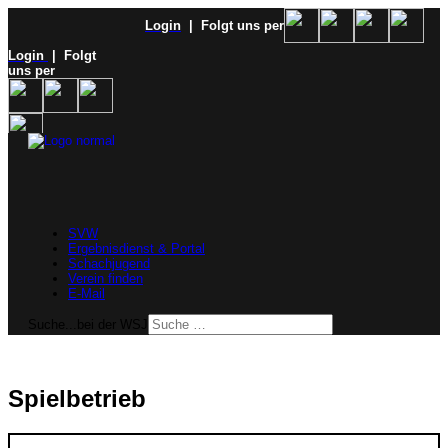
Login
| Folgt uns per
Login
| Folgt
uns per
SVW
Ergebnisdienst & Portal
Schachjugend
Verein finden
E-Mail
Suche...bei der WSJ
Spielbetrieb