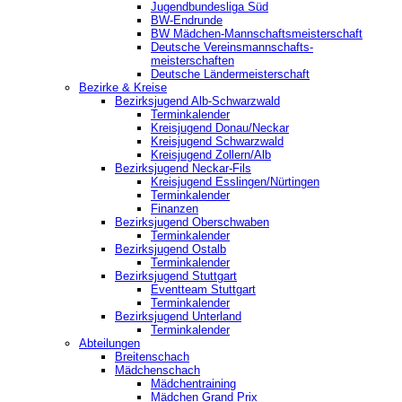
Jugendbundesliga Süd
BW-Endrunde
BW Mädchen-Mannschaftsmeisterschaft
Deutsche Vereinsmannschafts-
meisterschaften
Deutsche Ländermeisterschaft
Bezirke & Kreise
Bezirksjugend Alb-Schwarzwald
Terminkalender
Kreisjugend Donau/Neckar
Kreisjugend Schwarzwald
Kreisjugend Zollern/Alb
Bezirksjugend Neckar-Fils
Kreisjugend ‎Esslingen/Nürtingen
Terminkalender
Finanzen
Bezirksjugend Oberschwaben
Terminkalender
Bezirksjugend Ostalb
Terminkalender
Bezirksjugend Stuttgart
‎Eventteam Stuttgart
Terminkalender
Bezirksjugend Unterland
Terminkalender
Abteilungen
Breitenschach
Mädchenschach
Mädchentraining
Mädchen Grand Prix