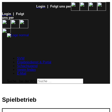
Login
| Folgt uns per
Login
| Folgt
uns per
SVW
Ergebnisdienst & Portal
Schachjugend
Verein finden
E-Mail
Suche...bei der WSJ
Spielbetrieb