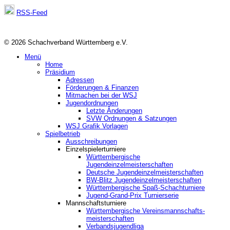
RSS-Feed
© 2026 Schachverband Württemberg e.V.
Menü
Home
Präsidium
Adressen
Förderungen & Finanzen
Mitmachen bei der WSJ
Jugendordnungen
Letzte Änderungen
SVW Ordnungen & Satzungen
WSJ Grafik Vorlagen
Spielbetrieb
Ausschreibungen
Einzelspielerturniere
Württembergische
Jugendeinzelmeisterschaften
Deutsche Jugendeinzelmeisterschaften
BW-Blitz Jugendeinzelmeisterschaften
Württembergische Spaß-Schachturniere
Jugend-Grand-Prix Turnierserie
Mannschaftsturniere
Württembergische Vereinsmannschafts-
meisterschaften
Verbandsjugendliga