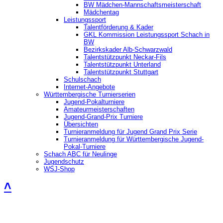
BW Mädchen-Mannschaftsmeisterschaft
Mädchentag
Leistungssport
Talentförderung & Kader
GKL Kommission Leistungssport Schach in
BW
Bezirkskader Alb-Schwarzwald
Talentstützpunkt Neckar-Fils
Talentstützpunkt Unterland
Talentstützpunkt Stuttgart
Schulschach
Internet-Angebote
Württembergische Turnierserien
Jugend-Pokalturniere
Amateurmeisterschaften
Jugend-Grand-Prix Turniere
Übersichten
Turnieranmeldung für Jugend Grand Prix Serie
Turnieranmeldung für Württembergische Jugend-
Pokal-Turniere
Schach ABC für Neulinge
Jugendschutz
WSJ-Shop
˄