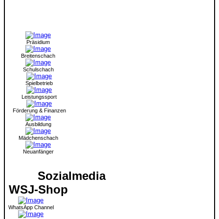
Präsidium
Breitenschach
Schulschach
Spielbetrieb
Leistungssport
Förderung & Finanzen
Ausbildung
Mädchenschach
Neuanfänger
Sozialmedia
WSJ-Shop
WhatsApp Channel