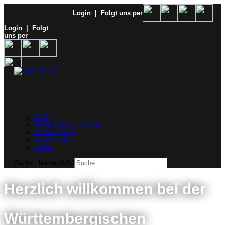
Login
| Folgt uns per
Login
| Folgt
uns per
SVW
Ergebnisdienst & Portal
Schachjugend
Verein finden
E-Mail
Suche...bei der WSJ
Herzlich willkommen bei der
Württembergischen