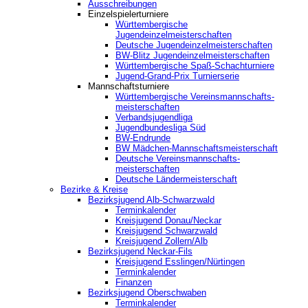
Ausschreibungen
Einzelspielerturniere
Württembergische
Jugendeinzelmeisterschaften
Deutsche Jugendeinzelmeisterschaften
BW-Blitz Jugendeinzelmeisterschaften
Württembergische Spaß-Schachturniere
Jugend-Grand-Prix Turnierserie
Mannschaftsturniere
Württembergische Vereinsmannschafts-
meisterschaften
Verbandsjugendliga
Jugendbundesliga Süd
BW-Endrunde
BW Mädchen-Mannschaftsmeisterschaft
Deutsche Vereinsmannschafts-
meisterschaften
Deutsche Ländermeisterschaft
Bezirke & Kreise
Bezirksjugend Alb-Schwarzwald
Terminkalender
Kreisjugend Donau/Neckar
Kreisjugend Schwarzwald
Kreisjugend Zollern/Alb
Bezirksjugend Neckar-Fils
Kreisjugend ‎Esslingen/Nürtingen
Terminkalender
Finanzen
Bezirksjugend Oberschwaben
Terminkalender