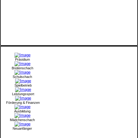
Präsidium
Breitenschach
Schulschach
Spielbetrieb
Leistungssport
Förderung & Finanzen
Ausbildung
Mädchenschach
Neuanfänger