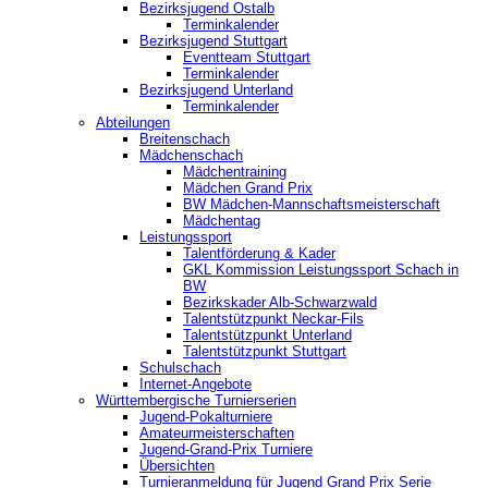
Bezirksjugend Ostalb
Terminkalender
Bezirksjugend Stuttgart
‎Eventteam Stuttgart
Terminkalender
Bezirksjugend Unterland
Terminkalender
Abteilungen
Breitenschach
Mädchenschach
Mädchentraining
Mädchen Grand Prix
BW Mädchen-Mannschaftsmeisterschaft
Mädchentag
Leistungssport
Talentförderung & Kader
GKL Kommission Leistungssport Schach in
BW
Bezirkskader Alb-Schwarzwald
Talentstützpunkt Neckar-Fils
Talentstützpunkt Unterland
Talentstützpunkt Stuttgart
Schulschach
Internet-Angebote
Württembergische Turnierserien
Jugend-Pokalturniere
Amateurmeisterschaften
Jugend-Grand-Prix Turniere
Übersichten
Turnieranmeldung für Jugend Grand Prix Serie