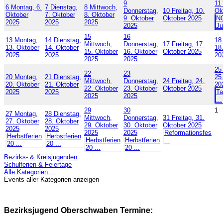
9
11
6
Montag, 6.
7
Dienstag,
8
Mittwoch,
Donnerstag,
10
Freitag, 10.
Ok
Oktober
7. Oktober
8. Oktober
9. Oktober
Oktober 2025
N
2025
2025
2025
2025
Ju
15
16
13
Montag,
14
Dienstag,
18
Mittwoch,
Donnerstag,
17
Freitag, 17.
13. Oktober
14. Oktober
18
15. Oktober
16. Oktober
Oktober 2025
2025
2025
20
2025
2025
25
22
23
20
Montag,
21
Dienstag,
25
Mittwoch,
Donnerstag,
24
Freitag, 24.
20. Oktober
21. Oktober
20
22. Oktober
23. Oktober
Oktober 2025
2025
2025
Ta
2025
2025
...
29
30
1
27
Montag,
28
Dienstag,
Mittwoch,
Donnerstag,
31
Freitag, 31.
27. Oktober
28. Oktober
29. Oktober
30. Oktober
Oktober 2025
2025
2025
2025
2025
Reformationsfes
Herbstferien
Herbstferien
Herbstferien
Herbstferien
...
20 ...
20 ...
20 ...
20 ...
Bezirks- & Kreisjugenden
Schulferien & Feiertage
Alle Kategorien ...
Events aller Kategorien anzeigen
Bezirksjugend Oberschwaben Termine: