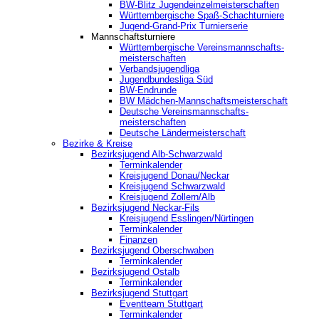
BW-Blitz Jugendeinzelmeisterschaften
Württembergische Spaß-Schachturniere
Jugend-Grand-Prix Turnierserie
Mannschaftsturniere
Württembergische Vereinsmannschafts-
meisterschaften
Verbandsjugendliga
Jugendbundesliga Süd
BW-Endrunde
BW Mädchen-Mannschaftsmeisterschaft
Deutsche Vereinsmannschafts-
meisterschaften
Deutsche Ländermeisterschaft
Bezirke & Kreise
Bezirksjugend Alb-Schwarzwald
Terminkalender
Kreisjugend Donau/Neckar
Kreisjugend Schwarzwald
Kreisjugend Zollern/Alb
Bezirksjugend Neckar-Fils
Kreisjugend ‎Esslingen/Nürtingen
Terminkalender
Finanzen
Bezirksjugend Oberschwaben
Terminkalender
Bezirksjugend Ostalb
Terminkalender
Bezirksjugend Stuttgart
‎Eventteam Stuttgart
Terminkalender