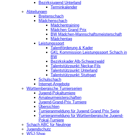
Bezirksjugend Unterland
Terminkalender
Abteilungen
Breitenschach
Mädchenschach
Mädchentraining
Mädchen Grand Prix
BW Mädchen-Mannschaftsmeisterschaft
Mädchentag
Leistungssport
Talentförderung & Kader
GKL Kommission Leistungssport Schach in
BW
Bezirkskader Alb-Schwarzwald
Talentstützpunkt Neckar-Fils
Talentstützpunkt Unterland
Talentstützpunkt Stuttgart
Schulschach
Internet-Angebote
Württembergische Turnierserien
Jugend-Pokalturniere
Amateurmeisterschaften
Jugend-Grand-Prix Turniere
Übersichten
Turnieranmeldung für Jugend Grand Prix Serie
Turnieranmeldung für Württembergische Jugend-
Pokal-Turniere
Schach ABC für Neulinge
Jugendschutz
WSJ-Shop