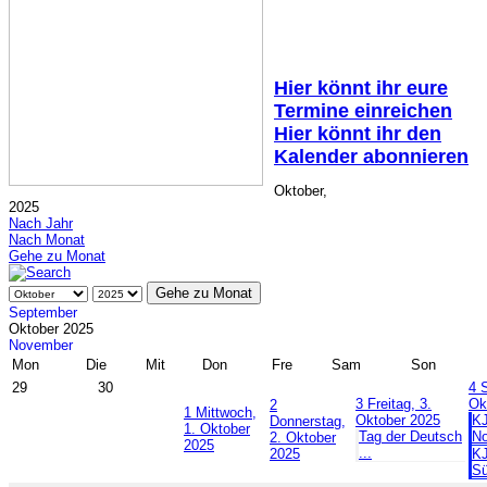
Hier könnt ihr eure
Termine einreichen
Hier könnt ihr den
Kalender abonnieren
Oktober,
2025
Nach Jahr
Nach Monat
Gehe zu Monat
Gehe zu Monat
September
Oktober 2025
November
Mon
Die
Mit
Don
Fre
Sam
Son
29
30
4
3
Freitag, 3.
Ok
2
1
Mittwoch,
Oktober 2025
K
Donnerstag,
1. Oktober
Tag der Deutsch
No
2. Oktober
2025
...
2025
K
Sü