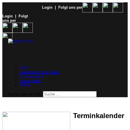
Login
| Folgt uns per
Login
| Folgt
uns per
SVW
Ergebnisdienst & Portal
Schachjugend
Verein finden
E-Mail
Suche...bei der WSJ
Terminkalender