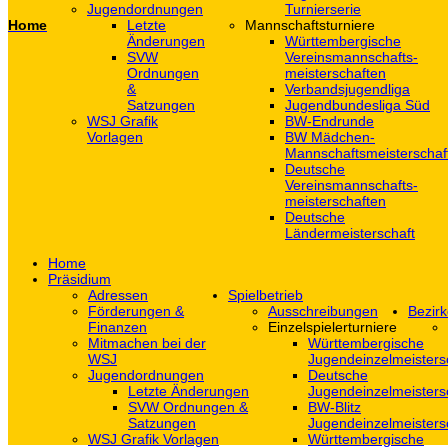
Jugendordnungen
Turnierserie
Home
Letzte
Mannschaftsturniere
Änderungen
Württembergische
SVW
Vereinsmannschafts-
Ordnungen
meisterschaften
&
Verbandsjugendliga
Satzungen
Jugendbundesliga Süd
WSJ Grafik
BW-Endrunde
Vorlagen
BW Mädchen-
Mannschaftsmeisterschaf
Deutsche
Vereinsmannschafts-
meisterschaften
Deutsche
Ländermeisterschaft
Home
Präsidium
Adressen
Spielbetrieb
Förderungen &
Ausschreibungen
Bezirk
Finanzen
Einzelspielerturniere
Mitmachen bei der
Württembergische
WSJ
Jugendeinzelmeisters
Jugendordnungen
Deutsche
Letzte Änderungen
Jugendeinzelmeisters
SVW Ordnungen &
BW-Blitz
Satzungen
Jugendeinzelmeisters
WSJ Grafik Vorlagen
Württembergische