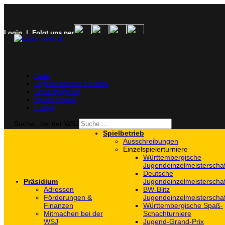
Login
| Folgt uns per
SVW
Ergebnisdienst & Portal
Schachjugend
Verein finden
E-Mail
Suche...bei der WSJ
Spielbetrieb
Ausschreibungen
Einzelspielerturniere
Württembergische
Jugendeinzelmeisterscha
Deutsche
Präsidium
Jugendeinzelmeisterscha
Adressen
BW-Blitz
Förderungen &
Jugendeinzelmeisterscha
Finanzen
Württembergische Spaß-
Mitmachen bei der
Schachturniere
WSJ
Jugend-Grand-Prix