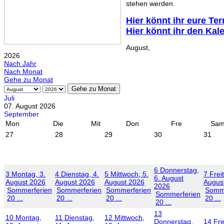
stehen werden.
Hier könnt ihr eure Te
Hier könnt ihr den Kal
August,
2026
Nach Jahr
Nach Monat
Gehe zu Monat
Gehe zu Monat
Juli
07. August 2026
September
Mon
Die
Mit
Don
Fre
Sa
27
28
29
30
31
6
Donnerstag,
3
Montag, 3.
4
Dienstag, 4.
5
Mittwoch, 5.
7
Frei
6. August
August 2026
August 2026
August 2026
Augus
2026
Sommerferien
Sommerferien
Sommerferien
Somme
Sommerferien
20 ...
20 ...
20 ...
20 ...
20 ...
13
10
Montag,
11
Dienstag,
12
Mittwoch,
Donnerstag,
14
Fre