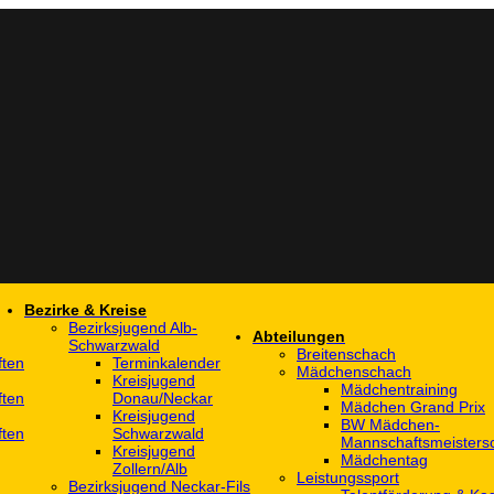
Bezirke & Kreise
Bezirksjugend Alb-
Abteilungen
Schwarzwald
Breitenschach
ften
Terminkalender
Mädchenschach
Kreisjugend
Mädchentraining
ften
Donau/Neckar
Mädchen Grand Prix
Kreisjugend
BW Mädchen-
ften
Schwarzwald
Mannschaftsmeistersc
Kreisjugend
Mädchentag
Zollern/Alb
Leistungssport
Bezirksjugend Neckar-Fils