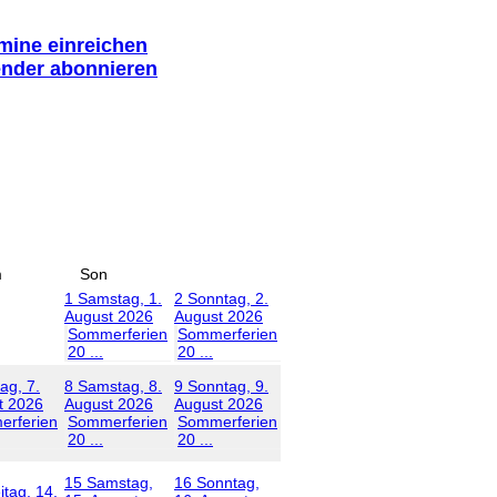
rmine einreichen
ender abonnieren
m
Son
1
Samstag, 1.
2
Sonntag, 2.
August 2026
August 2026
Sommerferien
Sommerferien
20 ...
20 ...
tag, 7.
8
Samstag, 8.
9
Sonntag, 9.
t 2026
August 2026
August 2026
rferien
Sommerferien
Sommerferien
20 ...
20 ...
15
Samstag,
16
Sonntag,
itag, 14.