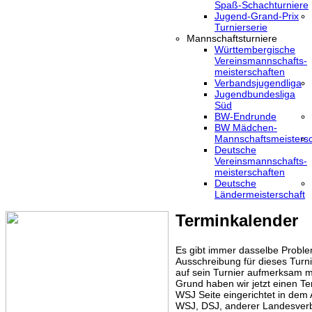
Spaß-Schachturniere
Jugend-Grand-Prix
Turnierserie
Mannschaftsturniere
Württembergische
Vereinsmannschafts-
meisterschaften
Verbandsjugendliga
Jugendbundesliga
Süd
BW-Endrunde
BW Mädchen-
Mannschaftsmeistersc
Deutsche
Vereinsmannschafts-
meisterschaften
Deutsche
Ländermeisterschaft
Terminkalender
Es gibt immer dasselbe Proble
Ausschreibung für dieses Turni
auf sein Turnier aufmerksam m
Grund haben wir jetzt einen Te
WSJ Seite eingerichtet in dem
WSJ, DSJ, anderer Landesver