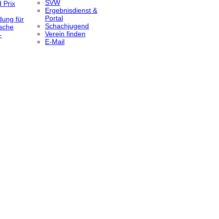
SVW
 Prix
Ergebnisdienst &
Portal
dung für
Schachjugend
sche
Verein finden
-
E-Mail