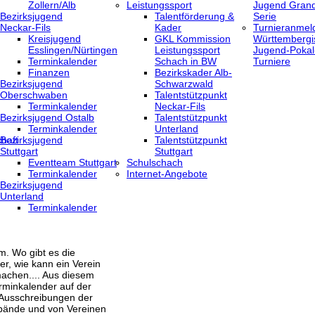
Zollern/Alb
Leistungssport
Jugend Grand
Bezirksjugend
Talentförderung &
Serie
Neckar-Fils
Kader
Turnieranmel
Kreisjugend
GKL Kommission
Württembergi
‎Esslingen/Nürtingen
Leistungssport
Jugend-Pokal
Terminkalender
Schach in BW
Turniere
Finanzen
Bezirkskader Alb-
Bezirksjugend
Schwarzwald
Oberschwaben
Talentstützpunkt
Terminkalender
Neckar-Fils
Bezirksjugend Ostalb
Talentstützpunkt
Terminkalender
Unterland
haft
Bezirksjugend
Talentstützpunkt
Stuttgart
Stuttgart
‎Eventteam Stuttgart
Schulschach
Terminkalender
Internet-Angebote
Bezirksjugend
Unterland
Terminkalender
m. Wo gibt es die
er, wie kann ein Verein
achen.... Aus diesem
rminkalender auf der
 Ausschreibungen der
bände und von Vereinen