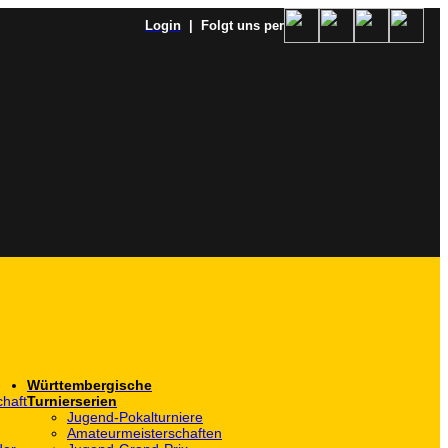
Login
| Folgt uns per
Württembergische
haft
Turnierserien
Jugend-Pokalturniere
Amateurmeisterschaften