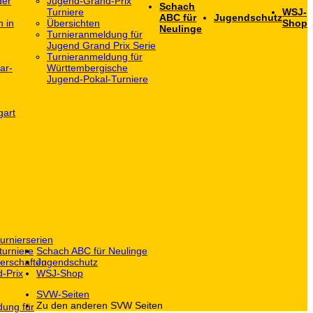
der
Jugend-Grand-Prix
Schach
Turniere
WSJ-
ABC für
Jugendschutz
h in
Übersichten
Shop
Neulinge
Turnieranmeldung für
Jugend Grand Prix Serie
Turnieranmeldung für
ar-
Württembergische
Jugend-Pokal-Turniere
gart
urnierserien
turniere
Schach ABC für Neulinge
erschaften
Jugendschutz
-Prix
WSJ-Shop
SVW-Seiten
Zu den anderen SVW Seiten
dung für