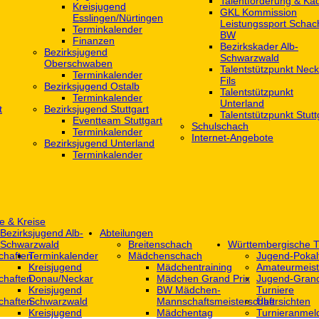
Talentförderung & Ka
Kreisjugend
GKL Kommission
‎Esslingen/Nürtingen
Leistungssport Schac
Terminkalender
BW
Finanzen
Bezirkskader Alb-
Bezirksjugend
Schwarzwald
Oberschwaben
Talentstützpunkt Neck
Terminkalender
Fils
Bezirksjugend Ostalb
Talentstützpunkt
Terminkalender
Unterland
t
Bezirksjugend Stuttgart
Talentstützpunkt Stutt
‎Eventteam Stuttgart
Schulschach
Terminkalender
Internet-Angebote
Bezirksjugend Unterland
Terminkalender
e & Kreise
Bezirksjugend Alb-
Abteilungen
Schwarzwald
Breitenschach
Württembergische T
chaften
Terminkalender
Mädchenschach
Jugend-Pokal
Kreisjugend
Mädchentraining
Amateurmeist
chaften
Donau/Neckar
Mädchen Grand Prix
Jugend-Grand
Kreisjugend
BW Mädchen-
Turniere
chaften
Schwarzwald
Mannschaftsmeisterschaft
Übersichten
Kreisjugend
Mädchentag
Turnieranmel