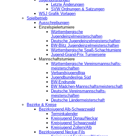
Letzte Änderungen
SVW Ordnungen & Satzungen
WSJ Grafik Vorlagen
Spielbetrieb
Ausschreibungen
Einzelspielerturniere
Württembergische
Jugendeinzelmeisterschaften
Deutsche Jugendeinzelmeisterschaften
BW-Blitz Jugendeinzelmeisterschaften
Württembergische Spaß-Schachturniere
Jugend-Grand-Prix Turnierserie
Mannschaftsturniere
Württembergische Vereinsmannschafts-
meisterschaften
Verbandsjugendliga
Jugendbundesliga Süd
BW-Endrunde
BW Mädchen-Mannschaftsmeisterschaft
Deutsche Vereinsmannschafts-
meisterschaften
Deutsche Ländermeisterschaft
Bezirke & Kreise
Bezirksjugend Alb-Schwarzwald
Terminkalender
Kreisjugend Donau/Neckar
Kreisjugend Schwarzwald
Kreisjugend Zollern/Alb
Bezirksjugend Neckar-Fils