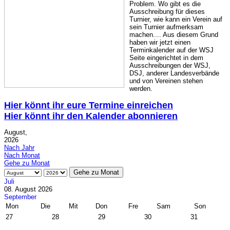
Problem. Wo gibt es die
Ausschreibung für dieses
Turnier, wie kann ein Verein auf
sein Turnier aufmerksam
machen.... Aus diesem Grund
haben wir jetzt einen
Terminkalender auf der WSJ
Seite eingerichtet in dem
Ausschreibungen der WSJ,
DSJ, anderer Landesverbände
und von Vereinen stehen
werden.
Hier könnt ihr eure Termine einreichen
Hier könnt ihr den Kalender abonnieren
August,
2026
Nach Jahr
Nach Monat
Gehe zu Monat
Gehe zu Monat
Juli
08. August 2026
September
Mon
Die
Mit
Don
Fre
Sam
Son
27
28
29
30
31