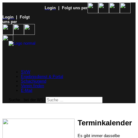
Login
| Folgt uns per
Login
| Folgt
uns per
SVW
Ergebnisdienst & Portal
Schachjugend
Verein finden
E-Mail
Suche...bei der WSJ
Terminkalender
Es gibt immer dasselbe