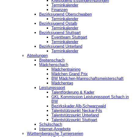
Kreisjugend ‎Esslingen/Nürtingen
Terminkalender
Finanzen
Bezirksjugend Oberschwaben
Terminkalender
Bezirksjugend Ostalb
Terminkalender
Bezirksjugend Stuttgart
‎Eventteam Stuttgart
Terminkalender
Bezirksjugend Unterland
Terminkalender
Abteilungen
Breitenschach
Mädchenschach
Mädchentraining
Mädchen Grand Prix
BW Mädchen-Mannschaftsmeisterschaft
Mädchentag
Leistungssport
Talentförderung & Kader
GKL Kommission Leistungssport Schach in
BW
Bezirkskader Alb-Schwarzwald
Talentstützpunkt Neckar-Fils
Talentstützpunkt Unterland
Talentstützpunkt Stuttgart
Schulschach
Internet-Angebote
Württembergische Turnierserien