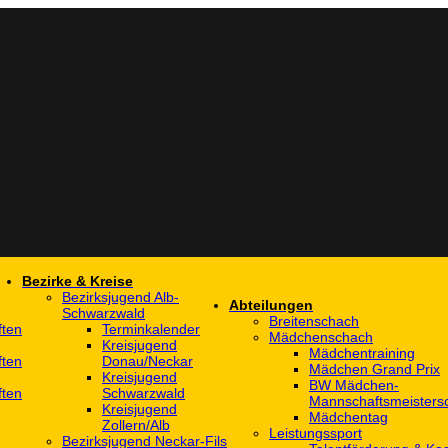
Bezirke & Kreise
Bezirksjugend Alb-
Abteilungen
Schwarzwald
Breitenschach
ften
Terminkalender
Mädchenschach
Kreisjugend
Mädchentraining
ften
Donau/Neckar
Mädchen Grand Prix
Kreisjugend
BW Mädchen-
ften
Schwarzwald
Mannschaftsmeistersc
Kreisjugend
Mädchentag
Zollern/Alb
Leistungssport
Bezirksjugend Neckar-Fils