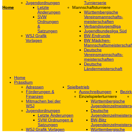
Jugendordnungen
Turnierserie
Home
Letzte
Mannschaftsturniere
Änderungen
Württembergische
SVW
Vereinsmannschafts-
Ordnungen
meisterschaften
&
Verbandsjugendliga
Satzungen
Jugendbundesliga Süd
WSJ Grafik
BW-Endrunde
Vorlagen
BW Mädchen-
Mannschaftsmeisterschaf
Deutsche
Vereinsmannschafts-
meisterschaften
Deutsche
Ländermeisterschaft
Home
Präsidium
Adressen
Spielbetrieb
Förderungen &
Ausschreibungen
Bezirk
Finanzen
Einzelspielerturniere
Mitmachen bei der
Württembergische
WSJ
Jugendeinzelmeisters
Jugendordnungen
Deutsche
Letzte Änderungen
Jugendeinzelmeisters
SVW Ordnungen &
BW-Blitz
Satzungen
Jugendeinzelmeisters
WSJ Grafik Vorlagen
Württembergische