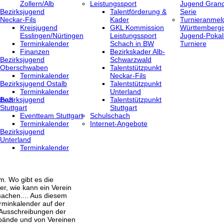
Zollern/Alb
Leistungssport
Jugend Grand
Bezirksjugend
Talentförderung &
Serie
Neckar-Fils
Kader
Turnieranmel
Kreisjugend
GKL Kommission
Württembergi
‎Esslingen/Nürtingen
Leistungssport
Jugend-Pokal
Terminkalender
Schach in BW
Turniere
Finanzen
Bezirkskader Alb-
Bezirksjugend
Schwarzwald
Oberschwaben
Talentstützpunkt
Terminkalender
Neckar-Fils
Bezirksjugend Ostalb
Talentstützpunkt
Terminkalender
Unterland
haft
Bezirksjugend
Talentstützpunkt
Stuttgart
Stuttgart
‎Eventteam Stuttgart
Schulschach
Terminkalender
Internet-Angebote
Bezirksjugend
Unterland
Terminkalender
m. Wo gibt es die
er, wie kann ein Verein
achen.... Aus diesem
rminkalender auf der
 Ausschreibungen der
bände und von Vereinen