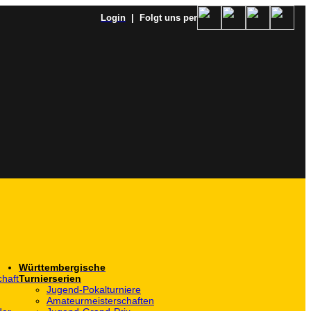
Login
| Folgt uns per
Württembergische
haft
Turnierserien
Jugend-Pokalturniere
Amateurmeisterschaften