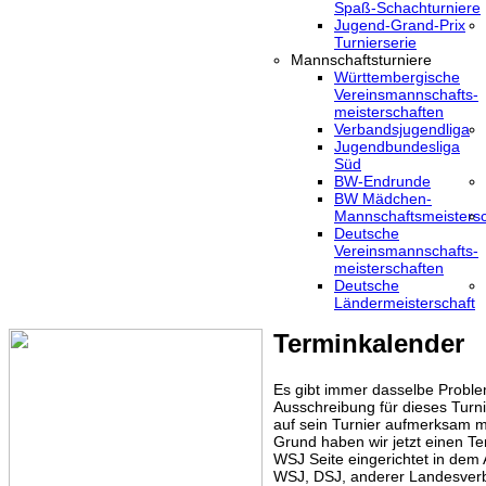
Spaß-Schachturniere
Jugend-Grand-Prix
Turnierserie
Mannschaftsturniere
Württembergische
Vereinsmannschafts-
meisterschaften
Verbandsjugendliga
Jugendbundesliga
Süd
BW-Endrunde
BW Mädchen-
Mannschaftsmeistersc
Deutsche
Vereinsmannschafts-
meisterschaften
Deutsche
Ländermeisterschaft
Terminkalender
Es gibt immer dasselbe Proble
Ausschreibung für dieses Turni
auf sein Turnier aufmerksam m
Grund haben wir jetzt einen Te
WSJ Seite eingerichtet in dem
WSJ, DSJ, anderer Landesver