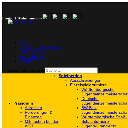
Login
| Folgt uns per
SVW
Ergebnisdienst & Portal
Schachjugend
Verein finden
E-Mail
Suche...bei der WSJ
Spielbetrieb
Ausschreibungen
Einzelspielerturniere
Württembergische
Jugendeinzelmeisterscha
Deutsche
Präsidium
Jugendeinzelmeisterscha
Adressen
BW-Blitz
Förderungen &
Jugendeinzelmeisterscha
Finanzen
Württembergische Spaß-
Mitmachen bei der
Schachturniere
WSJ
Jugend-Grand-Prix