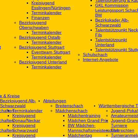
Talentförderung & Ka
Kreisjugend
GKL Kommission
‎Esslingen/Nürtingen
Leistungssport Schac
Terminkalender
BW
Finanzen
Bezirkskader Alb-
Bezirksjugend
Schwarzwald
Oberschwaben
Talentstützpunkt Neck
Terminkalender
Fils
Bezirksjugend Ostalb
Talentstützpunkt
Terminkalender
Unterland
t
Bezirksjugend Stuttgart
Talentstützpunkt Stutt
‎Eventteam Stuttgart
Schulschach
Terminkalender
Internet-Angebote
Bezirksjugend Unterland
Terminkalender
e & Kreise
Bezirksjugend Alb-
Abteilungen
Schwarzwald
Breitenschach
Württembergische T
chaften
Terminkalender
Mädchenschach
Jugend-Pokal
Kreisjugend
Mädchentraining
Amateurmeist
chaften
Donau/Neckar
Mädchen Grand Prix
Jugend-Grand
Kreisjugend
BW Mädchen-
Turniere
chaften
Schwarzwald
Mannschaftsmeisterschaft
Übersichten
Kreisjugend
Mädchentag
Turnieranmel