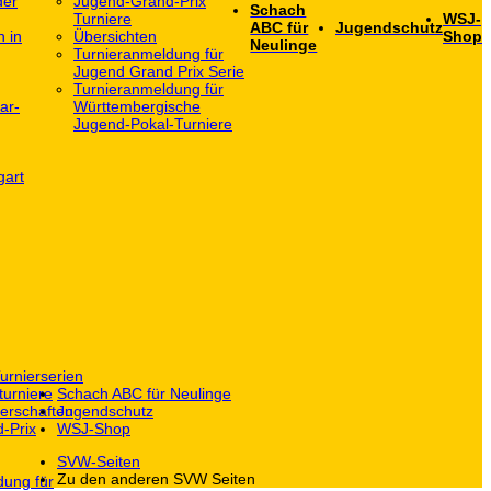
der
Jugend-Grand-Prix
Schach
Turniere
WSJ-
ABC für
Jugendschutz
h in
Übersichten
Shop
Neulinge
Turnieranmeldung für
Jugend Grand Prix Serie
Turnieranmeldung für
ar-
Württembergische
Jugend-Pokal-Turniere
gart
urnierserien
turniere
Schach ABC für Neulinge
erschaften
Jugendschutz
-Prix
WSJ-Shop
SVW-Seiten
Zu den anderen SVW Seiten
dung für