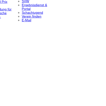
SVW
 Prix
Ergebnisdienst &
Portal
dung für
Schachjugend
sche
Verein finden
-
E-Mail