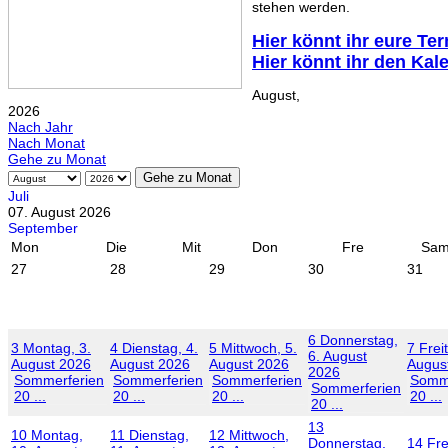
stehen werden.
Hier könnt ihr eure Te
Hier könnt ihr den Kal
August,
2026
Nach Jahr
Nach Monat
Gehe zu Monat
Gehe zu Monat
Juli
07. August 2026
September
Mon
Die
Mit
Don
Fre
Sa
27
28
29
30
31
6
Donnerstag,
3
Montag, 3.
4
Dienstag, 4.
5
Mittwoch, 5.
7
Frei
6. August
August 2026
August 2026
August 2026
Augus
2026
Sommerferien
Sommerferien
Sommerferien
Somme
Sommerferien
20 ...
20 ...
20 ...
20 ...
20 ...
13
10
Montag,
11
Dienstag,
12
Mittwoch,
Donnerstag,
14
Fre