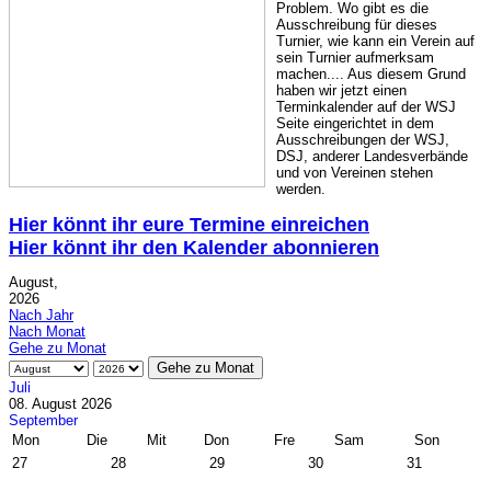
Problem. Wo gibt es die
Ausschreibung für dieses
Turnier, wie kann ein Verein auf
sein Turnier aufmerksam
machen.... Aus diesem Grund
haben wir jetzt einen
Terminkalender auf der WSJ
Seite eingerichtet in dem
Ausschreibungen der WSJ,
DSJ, anderer Landesverbände
und von Vereinen stehen
werden.
Hier könnt ihr eure Termine einreichen
Hier könnt ihr den Kalender abonnieren
August,
2026
Nach Jahr
Nach Monat
Gehe zu Monat
Gehe zu Monat
Juli
08. August 2026
September
Mon
Die
Mit
Don
Fre
Sam
Son
27
28
29
30
31