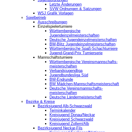
Letzte Änderungen
SVW Ordnungen & Satzungen
WSJ Grafik Vorlagen
Spielbetrieb
Ausschreibungen
Einzelspielerturniere
Württembergische
Jugendeinzelmeisterschaften
Deutsche Jugendeinzelmeisterschaften
BW-Blitz Jugendeinzelmeisterschaften
Württembergische Spaß-Schachturniere
Jugend-Grand-Prix Turnierserie
Mannschaftsturniere
Württembergische Vereinsmannschafts-
meisterschaften
Verbandsjugendliga
Jugendbundesliga Süd
BW-Endrunde
BW Mädchen-Mannschaftsmeisterschaft
Deutsche Vereinsmannschafts-
meisterschaften
Deutsche Ländermeisterschaft
Bezirke & Kreise
Bezirksjugend Alb-Schwarzwald
Terminkalender
Kreisjugend Donau/Neckar
Kreisjugend Schwarzwald
Kreisjugend Zollern/Alb
Bezirksjugend Neckar-Fils