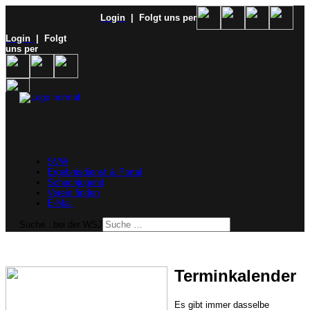
Login
| Folgt uns per
Login
| Folgt
uns per
SVW
Ergebnisdienst & Portal
Schachjugend
Verein finden
E-Mail
Suche...bei der WSJ
Terminkalender
Es gibt immer dasselbe