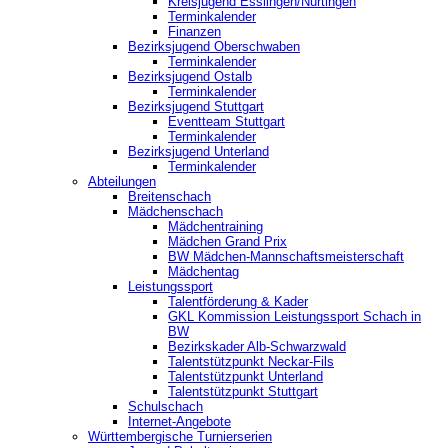
Kreisjugend ‎Esslingen/Nürtingen
Terminkalender
Finanzen
Bezirksjugend Oberschwaben
Terminkalender
Bezirksjugend Ostalb
Terminkalender
Bezirksjugend Stuttgart
‎Eventteam Stuttgart
Terminkalender
Bezirksjugend Unterland
Terminkalender
Abteilungen
Breitenschach
Mädchenschach
Mädchentraining
Mädchen Grand Prix
BW Mädchen-Mannschaftsmeisterschaft
Mädchentag
Leistungssport
Talentförderung & Kader
GKL Kommission Leistungssport Schach in
BW
Bezirkskader Alb-Schwarzwald
Talentstützpunkt Neckar-Fils
Talentstützpunkt Unterland
Talentstützpunkt Stuttgart
Schulschach
Internet-Angebote
Württembergische Turnierserien