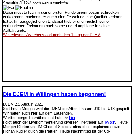
Stasaitis (U12w) noch verlustpunktfrei.
Dabei musste Ivan in seiner ersten Runde einem bösen Schrecken
entkommen, nachdem er durch eine Fesselung eine Qualität verloren
hatte. Im ausgeglichenen Endspiel trieb er unermüdlich seine
verbundenen Freibauern nach vorne und triumphierte in seiner
Auftaktrunde.
Weiterlesen: Zwischenstand nach dem 1. Tag der DJEM
Die DJEM in Willingen haben begonnen!
DJEM
23. August 2021
Seit heute Morgen wird die DJEM der Altersklassen U10 bis U18 gespielt.
Wir halten euch hier auf dem Laufenden.
Württembergs Teamübersicht habt ihr
hier
.
Folgt auch der Livekommentierung diverser Titelträger auf
Twitch
. Heute
Morgen führten uns IM Christof Sielecki alias chessexplained sowie
Florian Kugler durch die Partien. Heute Nachmittag ist der Co-