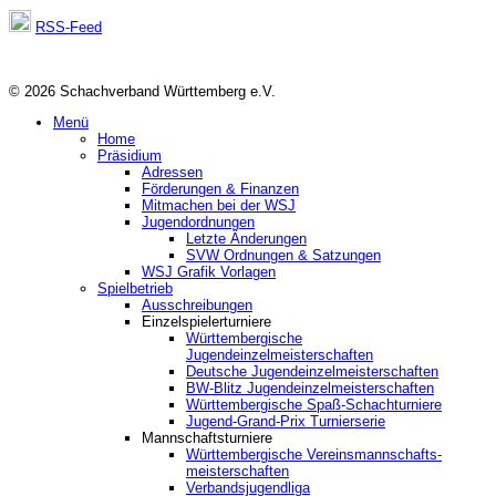
RSS-Feed
© 2026 Schachverband Württemberg e.V.
Menü
Home
Präsidium
Adressen
Förderungen & Finanzen
Mitmachen bei der WSJ
Jugendordnungen
Letzte Änderungen
SVW Ordnungen & Satzungen
WSJ Grafik Vorlagen
Spielbetrieb
Ausschreibungen
Einzelspielerturniere
Württembergische
Jugendeinzelmeisterschaften
Deutsche Jugendeinzelmeisterschaften
BW-Blitz Jugendeinzelmeisterschaften
Württembergische Spaß-Schachturniere
Jugend-Grand-Prix Turnierserie
Mannschaftsturniere
Württembergische Vereinsmannschafts-
meisterschaften
Verbandsjugendliga