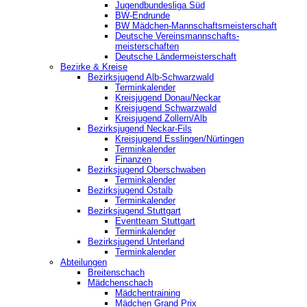
Jugendbundesliga Süd
BW-Endrunde
BW Mädchen-Mannschaftsmeisterschaft
Deutsche Vereinsmannschafts-
meisterschaften
Deutsche Ländermeisterschaft
Bezirke & Kreise
Bezirksjugend Alb-Schwarzwald
Terminkalender
Kreisjugend Donau/Neckar
Kreisjugend Schwarzwald
Kreisjugend Zollern/Alb
Bezirksjugend Neckar-Fils
Kreisjugend ‎Esslingen/Nürtingen
Terminkalender
Finanzen
Bezirksjugend Oberschwaben
Terminkalender
Bezirksjugend Ostalb
Terminkalender
Bezirksjugend Stuttgart
‎Eventteam Stuttgart
Terminkalender
Bezirksjugend Unterland
Terminkalender
Abteilungen
Breitenschach
Mädchenschach
Mädchentraining
Mädchen Grand Prix