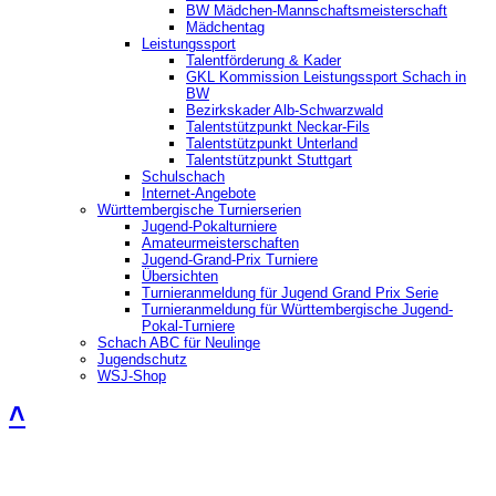
BW Mädchen-Mannschaftsmeisterschaft
Mädchentag
Leistungssport
Talentförderung & Kader
GKL Kommission Leistungssport Schach in
BW
Bezirkskader Alb-Schwarzwald
Talentstützpunkt Neckar-Fils
Talentstützpunkt Unterland
Talentstützpunkt Stuttgart
Schulschach
Internet-Angebote
Württembergische Turnierserien
Jugend-Pokalturniere
Amateurmeisterschaften
Jugend-Grand-Prix Turniere
Übersichten
Turnieranmeldung für Jugend Grand Prix Serie
Turnieranmeldung für Württembergische Jugend-
Pokal-Turniere
Schach ABC für Neulinge
Jugendschutz
WSJ-Shop
˄