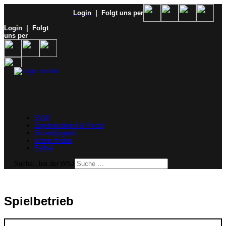
Login
| Folgt uns per
Login
| Folgt
uns per
SVW
Ergebnisdienst & Portal
Schachjugend
Verein finden
E-Mail
Suche...bei der WSJ
Spielbetrieb