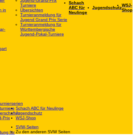
der
Jugend-Grand-Prix
Schach
Turniere
WSJ-
ABC für
Jugendschutz
h in
Übersichten
Shop
Neulinge
Turnieranmeldung für
Jugend Grand Prix Serie
Turnieranmeldung für
ar-
Württembergische
Jugend-Pokal-Turniere
gart
urnierserien
turniere
Schach ABC für Neulinge
erschaften
Jugendschutz
-Prix
WSJ-Shop
SVW-Seiten
Zu den anderen SVW Seiten
dung für