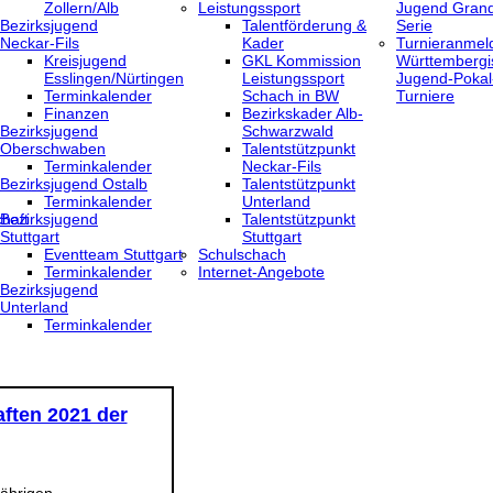
Zollern/Alb
Leistungssport
Jugend Grand
Bezirksjugend
Talentförderung &
Serie
Neckar-Fils
Kader
Turnieranmel
Kreisjugend
GKL Kommission
Württembergi
‎Esslingen/Nürtingen
Leistungssport
Jugend-Pokal
Terminkalender
Schach in BW
Turniere
Finanzen
Bezirkskader Alb-
Bezirksjugend
Schwarzwald
Oberschwaben
Talentstützpunkt
Terminkalender
Neckar-Fils
Bezirksjugend Ostalb
Talentstützpunkt
Terminkalender
Unterland
haft
Bezirksjugend
Talentstützpunkt
Stuttgart
Stuttgart
‎Eventteam Stuttgart
Schulschach
Terminkalender
Internet-Angebote
Bezirksjugend
Unterland
Terminkalender
ften 2021 der