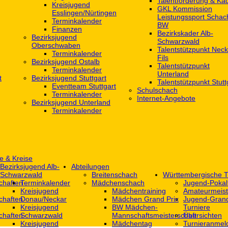
Talentförderung & Ka
Kreisjugend
GKL Kommission
‎Esslingen/Nürtingen
Leistungssport Schac
Terminkalender
BW
Finanzen
Bezirkskader Alb-
Bezirksjugend
Schwarzwald
Oberschwaben
Talentstützpunkt Neck
Terminkalender
Fils
Bezirksjugend Ostalb
Talentstützpunkt
Terminkalender
Unterland
t
Bezirksjugend Stuttgart
Talentstützpunkt Stutt
‎Eventteam Stuttgart
Schulschach
Terminkalender
Internet-Angebote
Bezirksjugend Unterland
Terminkalender
e & Kreise
Bezirksjugend Alb-
Abteilungen
Schwarzwald
Breitenschach
Württembergische T
chaften
Terminkalender
Mädchenschach
Jugend-Pokal
Kreisjugend
Mädchentraining
Amateurmeist
chaften
Donau/Neckar
Mädchen Grand Prix
Jugend-Grand
Kreisjugend
BW Mädchen-
Turniere
chaften
Schwarzwald
Mannschaftsmeisterschaft
Übersichten
Kreisjugend
Mädchentag
Turnieranmel