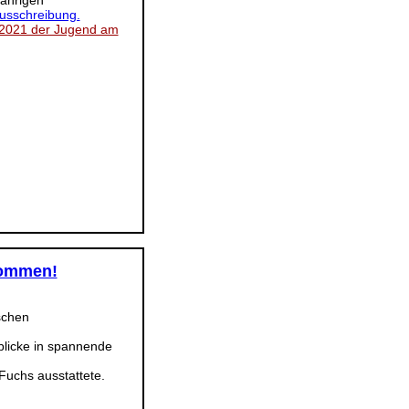
jährigen
Ausschreibung.
 2021 der Jugend am
 kommen!
schen
nblicke in spannende
Fuchs ausstattete.