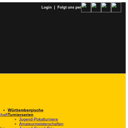
Login
| Folgt uns per
Württembergische
haft
Turnierserien
Jugend-Pokalturniere
Amateurmeisterschaften