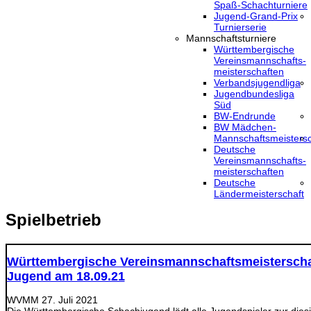
Spaß-Schachturniere
Jugend-Grand-Prix
Turnierserie
Mannschaftsturniere
Württembergische
Vereinsmannschafts-
meisterschaften
Verbandsjugendliga
Jugendbundesliga
Süd
BW-Endrunde
BW Mädchen-
Mannschaftsmeistersc
Deutsche
Vereinsmannschafts-
meisterschaften
Deutsche
Ländermeisterschaft
Spielbetrieb
Württembergische Vereinsmannschaftsmeisterscha
Jugend am 18.09.21
WVMM
27. Juli 2021