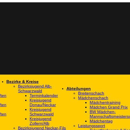
Bezirke & Kreise
Bezirksjugend Alb-
Abteilungen
Schwarzwald
Breitenschach
ften
Terminkalender
Mädchenschach
Kreisjugend
Mädchentraining
ften
Donau/Neckar
Mädchen Grand Prix
Kreisjugend
BW Mädchen-
ften
Schwarzwald
Mannschaftsmeistersc
Kreisjugend
Mädchentag
Zollern/Alb
Leistungssport
Bezirksjugend Neckar-Fils