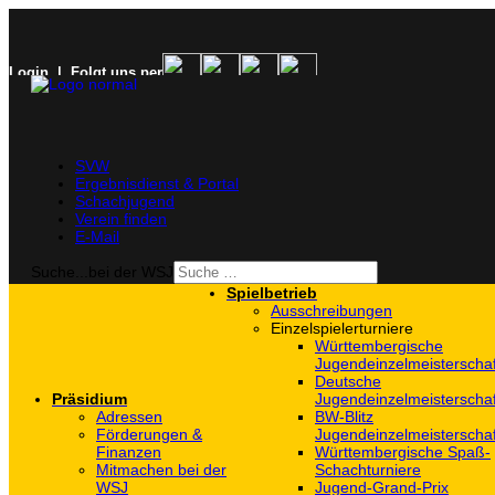
Login
| Folgt uns per
SVW
Ergebnisdienst & Portal
Schachjugend
Verein finden
E-Mail
Suche...bei der WSJ
Spielbetrieb
Ausschreibungen
Einzelspielerturniere
Württembergische
Jugendeinzelmeisterscha
Deutsche
Präsidium
Jugendeinzelmeisterscha
Adressen
BW-Blitz
Förderungen &
Jugendeinzelmeisterscha
Finanzen
Württembergische Spaß-
Mitmachen bei der
Schachturniere
WSJ
Jugend-Grand-Prix