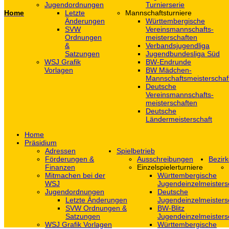
Jugendordnungen
Turnierserie
Home
Letzte
Mannschaftsturniere
Änderungen
Württembergische
SVW
Vereinsmannschafts-
Ordnungen
meisterschaften
&
Verbandsjugendliga
Satzungen
Jugendbundesliga Süd
WSJ Grafik
BW-Endrunde
Vorlagen
BW Mädchen-
Mannschaftsmeisterschaf
Deutsche
Vereinsmannschafts-
meisterschaften
Deutsche
Ländermeisterschaft
Home
Präsidium
Adressen
Spielbetrieb
Förderungen &
Ausschreibungen
Bezirk
Finanzen
Einzelspielerturniere
Mitmachen bei der
Württembergische
WSJ
Jugendeinzelmeisters
Jugendordnungen
Deutsche
Letzte Änderungen
Jugendeinzelmeisters
SVW Ordnungen &
BW-Blitz
Satzungen
Jugendeinzelmeisters
WSJ Grafik Vorlagen
Württembergische