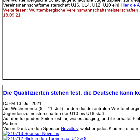
Die Württembergische Schachjugend lädt alle Jugendspieler zur dies
Vereinsmannschaftsmeisterschaft U16, U14, U12, U10 ein!
Hier die 
Weiterlesen: Württembergische Vereinsmannschaftsmeisterschaften
18.09.21
Die Qualifizierten stehen fest, die Deutsche kann
DJEM
13. Juli 2021
Am Wochenende (9. - 11. Juli) fanden die dezentralen Württembergi
Jugendeinzelmeisterschaften der U10 bis U18 statt.
Auf den folgenden Seiten lest ihr, wie es ausging, und ihr erhaltet Ei
Partien.
Vielen Dank an den Sponsor
Novellus
, welcher jedes Kind mit einem 