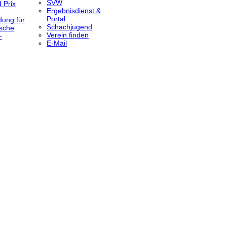
SVW
 Prix
Ergebnisdienst &
Portal
dung für
Schachjugend
sche
Verein finden
-
E-Mail